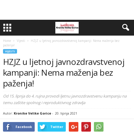
Home
Vijesti
HZJZ u ljetnoj javnozdravstvenoj kampanji: Nema maženja bez
paženja!
VIJESTI
HZJZ u ljetnoj javnozdravstvenoj
kampanji: Nema maženja bez
paženja!
Od 15. lipnja do 4. rujna provodi ljetnu javnozdravstvenu kampanju na
temu zaštite spolnog i reproduktivnog zdravlja
Autor:
Kronike Velike Gorice
-
20. lipnja 2021
Facebook
Twitter