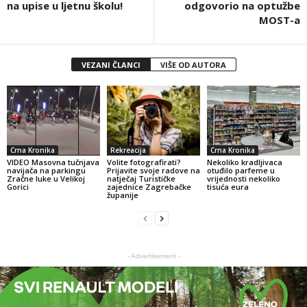
na upise u ljetnu školu!
odgovorio na optužbe
MOST-a
VEZANI ČLANCI
VIŠE OD AUTORA
Crna Kronika
Rekreacija
Crna Kronika
VIDEO Masovna tučnjava
Volite fotografirati?
Nekoliko kradljivaca
navijača na parkingu
Prijavite svoje radove na
otuđilo parfeme u
Zračne luke u Velikoj
natječaj Turističke
vrijednosti nekoliko
Gorici
zajednice Zagrebačke
tisuća eura
županije
- Advertisement -