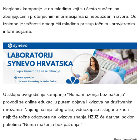
Naglasak kampanje je na mladima koji su često suočeni sa
zbunjujućim i proturječnim informacijama iz nepouzdanih izvora. Od
iznimne je važnosti omogućiti mladima pristup točnim i provjerenim
informacijama.
U sklopu ovogodišnje kampanje “Nema maženja bez paženja”
provodi se online edukaciju putem objava i kvizova na društvenim
mrežama. Najoriginalnije fotografije, videozapise i slogane kao i
najbrže točne odgovore na kvizove znanja HZJZ će darivati poklon
paketima “Nema maženja bez paženja!”
Foto: Unsplash