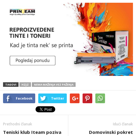
TAGOVI
HZJZ
NEMA MAŽENJA VEZ PAŽENJA
Facebook
Twitter
Prethodni članak
Idući članak
Teniski klub Iteam poziva
Domovinski pokret