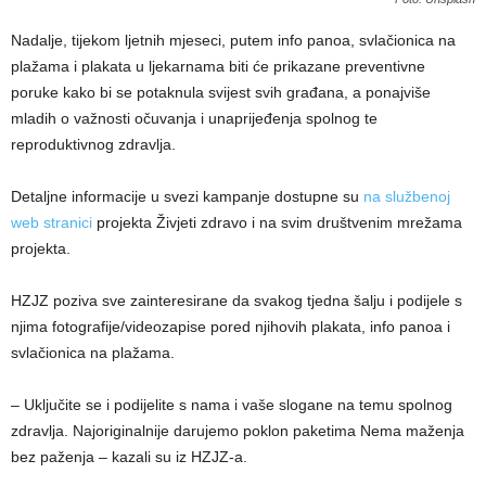
Nadalje, tijekom ljetnih mjeseci, putem info panoa, svlačionica na
plažama i plakata u ljekarnama biti će prikazane preventivne
poruke kako bi se potaknula svijest svih građana, a ponajviše
mladih o važnosti očuvanja i unaprijeđenja spolnog te
reproduktivnog zdravlja.
Detaljne informacije u svezi kampanje dostupne su
na službenoj
web stranici
projekta Živjeti zdravo i na svim društvenim mrežama
projekta.
HZJZ poziva sve zainteresirane da svakog tjedna šalju i podijele s
njima fotografije/videozapise pored njihovih plakata, info panoa i
svlačionica na plažama.
– Uključite se i podijelite s nama i vaše slogane na temu spolnog
zdravlja. Najoriginalnije darujemo poklon paketima Nema maženja
bez paženja – kazali su iz HZJZ-a.