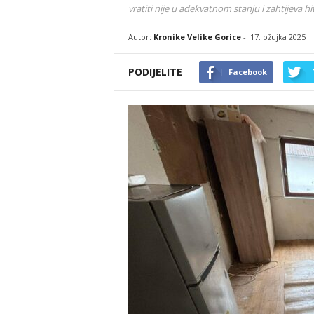
vratiti nije u adekvatnom stanju i zahtijeva 
Autor:
Kronike Velike Gorice
-
17. ožujka 2025
PODIJELITE
Facebook