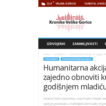
C
VELIKA GORICA
SUBOTA, 8 KOLO
31.8
Kronike
Velike
Gorice
IZDVOJENO
ZANIMLJIVOSTI
Home
Izdvojeno
Humanitarna akcija VG Legacy: 
IZDVOJENO
VELIKOGORIČANI NA DJELU
Humanitarna akci
zajedno obnoviti 
godišnjem mladić
Unatoč svim izazovima, ovaj hrabri mladić zav
sada je povratak u roditeljski dom kako bi po