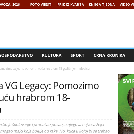
VOZA, 2026
FOTO VIJESTI
FRIK IZ KVARTA
KNJIGA TJEDNA
VIDEO VI
GOSPODARSTVO
KULTURA
SPORT
CRNA KRONIKA
Pomozimo zajedno obnoviti kuću hrabrom 18-godišnjem mladiću
ja VG Legacy: Pomozimo
kuću hrabrom 18-
u
ršio je školovanje i pronašao posao, a njegova najveća želja
mogao majci koja boluje od raka. No, kuća u kojoj bi se trebao