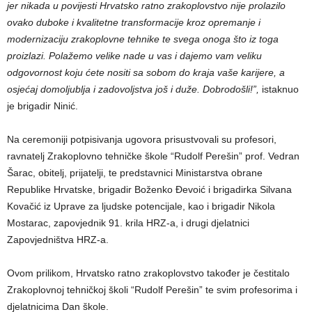
jer nikada u povijesti Hrvatsko ratno zrakoplovstvo nije prolazilo
ovako duboke i kvalitetne transformacije kroz opremanje i
modernizaciju zrakoplovne tehnike te svega onoga što iz toga
proizlazi. Polažemo velike nade u vas i dajemo vam veliku
odgovornost koju ćete nositi sa sobom do kraja vaše karijere, a
osjećaj domoljublja i zadovoljstva još i duže. Dobrodošli!”,
istaknuo
je brigadir Ninić.
Na ceremoniji potpisivanja ugovora prisustvovali su profesori,
ravnatelj Zrakoplovno tehničke škole “Rudolf Perešin” prof. Vedran
Šarac, obitelj, prijatelji, te predstavnici Ministarstva obrane
Republike Hrvatske, brigadir Boženko Đevoić i brigadirka Silvana
Kovačić iz Uprave za ljudske potencijale, kao i brigadir Nikola
Mostarac, zapovjednik 91. krila HRZ-a, i drugi djelatnici
Zapovjedništva HRZ-a.
Ovom prilikom, Hrvatsko ratno zrakoplovstvo također je čestitalo
Zrakoplovnoj tehničkoj školi “Rudolf Perešin” te svim profesorima i
djelatnicima Dan škole.