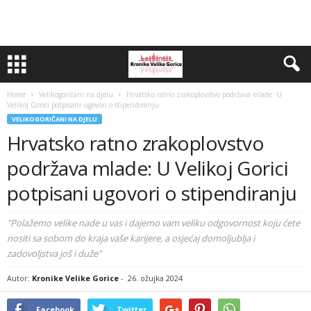
Home
Velikogoričani na djelu
Hrvatsko ratno zrakoplovstvo podržava mlade: U
Velikoj Gorici potpisani ugovori o stipendiranju
VELIKOGORIČANI NA DJELU
Hrvatsko ratno zrakoplovstvo
podržava mlade: U Velikoj Gorici
potpisani ugovori o stipendiranju
"Polažemo velike nade u vas i dajemo vam veliku odgovornost koju ćete
nositi sa sobom do kraja vaše karijere, a osjećaj domoljublja i
zadovoljstva još i duže"
Autor:
Kronike Velike Gorice
-
26. ožujka 2024
Facebook
Twitter