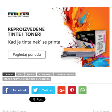
TAGOVI
HRZ
MORH
STIPENDIJE
ZRAKOPLOVNA
ZRAKOPLOVNA ŠKOLA RUDOLFA FIZIRA
Facebook
Twitter
Prethodni članak
Idući članak