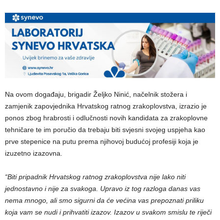
Na ovom događaju, brigadir Željko Ninić, načelnik stožera i
zamjenik zapovjednika Hrvatskog ratnog zrakoplovstva, izrazio je
ponos zbog hrabrosti i odlučnosti novih kandidata za zrakoplovne
tehničare te im poručio da trebaju biti svjesni svojeg uspjeha kao
prve stepenice na putu prema njihovoj budućoj profesiji koja je
izuzetno izazovna.
“Biti pripadnik Hrvatskog ratnog zrakoplovstva nije lako niti
jednostavno i nije za svakoga. Upravo iz tog razloga danas vas
nema mnogo, ali smo sigurni da će većina vas prepoznati priliku
koja vam se nudi i prihvatiti izazov. Izazov u svakom smislu te riječi