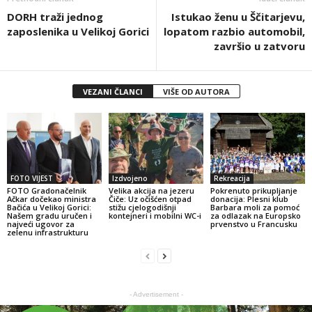
DORH traži jednog
Istukao ženu u Ščitarjevu,
zaposlenika u Velikoj Gorici
lopatom razbio automobil,
završio u zatvoru
VEZANI ČLANCI
VIŠE OD AUTORA
FOTO VIJEST
Izdvojeno
Rekreacija
FOTO Gradonačelnik
Velika akcija na jezeru
Pokrenuto prikupljanje
Ačkar dočekao ministra
Čiče: Uz očišćen otpad
donacija: Plesni klub
Bačića u Velikoj Gorici:
stižu cjelogodišnji
Barbara moli za pomoć
Našem gradu uručen i
kontejneri i mobilni WC-i
za odlazak na Europsko
najveći ugovor za
prvenstvo u Francusku
zelenu infrastrukturu
- Advertisement -