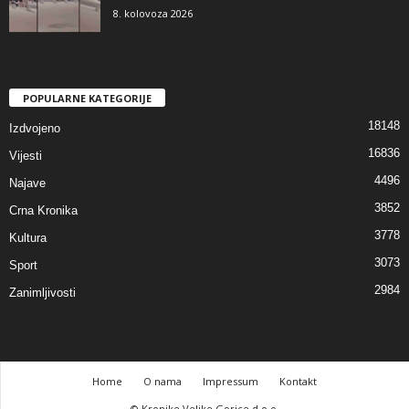
8. kolovoza 2026
POPULARNE KATEGORIJE
18148
Izdvojeno
16836
Vijesti
4496
Najave
3852
Crna Kronika
3778
Kultura
3073
Sport
2984
Zanimljivosti
Home
O nama
Impressum
Kontakt
© Kronike Velike Gorice d.o.o.