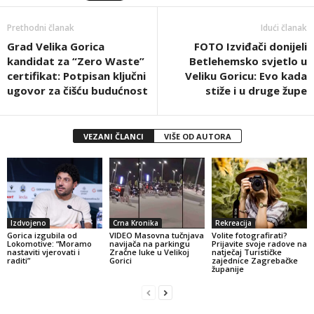
Prethodni članak
Idući članak
Grad Velika Gorica
FOTO Izviđači donijeli
kandidat za “Zero Waste”
Betlehemsko svjetlo u
certifikat: Potpisan ključni
Veliku Goricu: Evo kada
ugovor za čišću budućnost
stiže i u druge župe
VEZANI ČLANCI
VIŠE OD AUTORA
Izdvojeno
Crna Kronika
Rekreacija
Gorica izgubila od
VIDEO Masovna tučnjava
Volite fotografirati?
Lokomotive: “Moramo
navijača na parkingu
Prijavite svoje radove na
nastaviti vjerovati i
Zračne luke u Velikoj
natječaj Turističke
raditi”
Gorici
zajednice Zagrebačke
županije