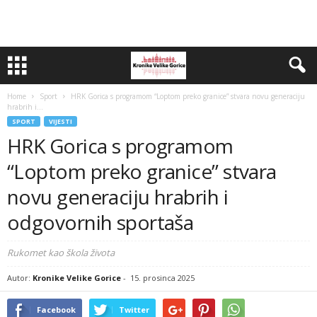
Home
Sport
HRK Gorica s programom “Loptom preko granice” stvara novu generaciju
hrabrih i...
SPORT
VIJESTI
HRK Gorica s programom
“Loptom preko granice” stvara
novu generaciju hrabrih i
odgovornih sportaša
Rukomet kao škola života
Autor:
Kronike Velike Gorice
-
15. prosinca 2025
Facebook
Twitter