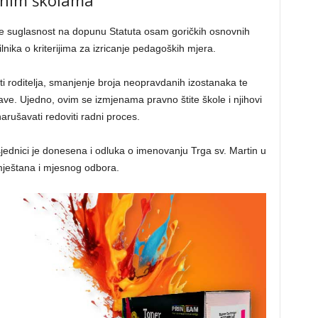
vnim školama
je suglasnost na dopunu Statuta osam goričkih osnovnih
lnika o kriterijima za izricanje pedagoških mjera.
ti roditelja, smanjenje broja neopravdanih izostanaka te
ave. Ujedno, ovim se izmjenama pravno štite škole i njihovi
arušavati redoviti radni proces.
sjednici je donesena i odluka o imenovanju Trga sv. Martin u
u mještana i mjesnog odbora.