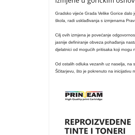
Izmjene u goričkim osno
Gradsko vijeće Grada Velike Gorice dalo 
škola, radi usklađivanja s izmjenama Pravi
Cilj ovih izmjena je povećanje odgovornos
jasnije definiranje obveza pohađanja nast
djelatnici od mogućih pritisaka koji mogu n
Od ostalih odluka vezanih uz naselja, na 
Ščitarjevu, što je pokrenuto na inicijativ