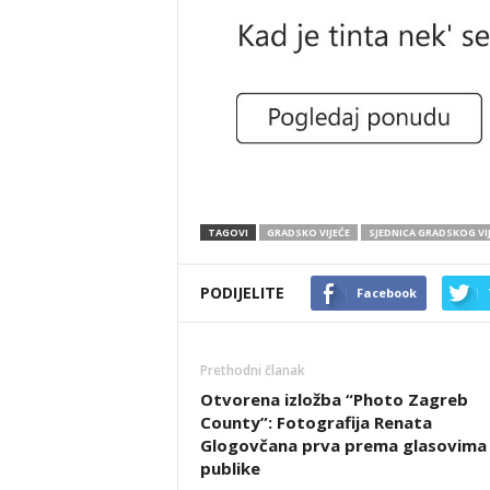
TAGOVI
GRADSKO VIJEĆE
SJEDNICA GRADSKOG VI
PODIJELITE
Facebook
Prethodni članak
Otvorena izložba “Photo Zagreb
County”: Fotografija Renata
Glogovčana prva prema glasovima
publike