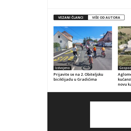
VEZANI ČLANCI
VIŠE OD AUTORA
Izdvojeno
Gospod
Prijavite se na 2. Obiteljsku
Aglome
biciklijadu u Gradićima
kućanst
novu k