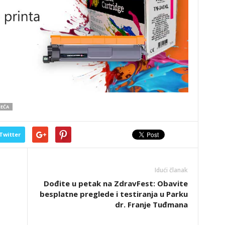
JEĆA
Twitter
Idući članak
Dođite u petak na ZdravFest: Obavite
besplatne preglede i testiranja u Parku
dr. Franje Tuđmana