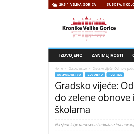
C
VELIKA GORICA
SUBOTA, 8 KOLO
29.5
Kronike
Velike
Gorice
IZDVOJENO
ZANIMLJIVOSTI
Home
Gospodarstvo
Gradsko vijeće: Od nove podu
GOSPODARSTVO
IZDVOJENO
POLITIKA
Gradsko vijeće: O
do zelene obnove 
školama
Na sjednici je donesena i odluka o imenovanju