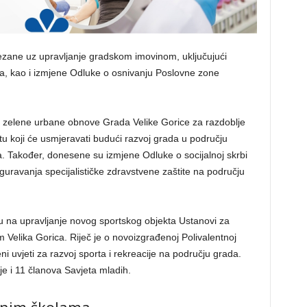
ezane uz upravljanje gradskom imovinom, uključujući
na, kao i izmjene Odluke o osnivanju Poslovne zone
iju zelene urbane obnove Grada Velike Gorice za razdoblje
u koji će usmjeravati budući razvoj grada u području
a. Također, donesene su izmjene Odluke o socijalnoj skrbi
uravanja specijalističke zdravstvene zaštite na području
u na upravljanje novog sportskog objekta Ustanovi za
 Velika Gorica. Riječ je o novoizgrađenoj Polivalentnoj
i uvjeti za razvoj sporta i rekreacije na području grada.
je i 11 članova Savjeta mladih.