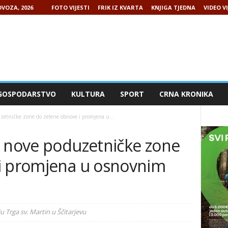
VOZA, 2026
FOTO VIJESTI
FRIK IZ KVARTA
KNJIGA TJEDNA
VIDEO VI
GOSPODARSTVO
KULTURA
SPORT
CRNA KRONIKA
zetničke zone do zelene obnove i promjena u...
d nove poduzetničke zone
i promjena u osnovnim
 Trga sv. Martin u Ščitarjevu