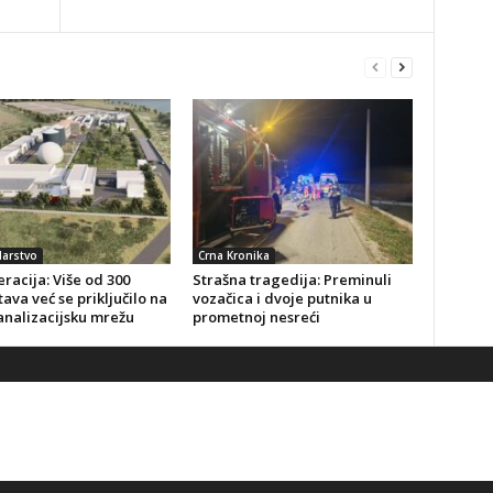
arstvo
Crna Kronika
racija: Više od 300
Strašna tragedija: Preminuli
ava već se priključilo na
vozačica i dvoje putnika u
analizacijsku mrežu
prometnoj nesreći