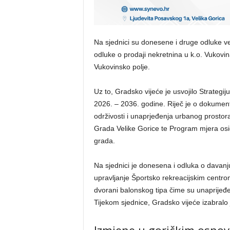
Na sjednici su donesene i druge odluke v
odluke o prodaji nekretnina u k.o. Vukovi
Vukovinsko polje.
Uz to, Gradsko vijeće je usvojilo Strateg
2026. – 2036. godine. Riječ je o dokument
održivosti i unaprjeđenja urbanog prostor
Grada Velike Gorice te Program mjera osig
grada.
Na sjednici je donesena i odluka o davanj
upravljanje Športsko rekreacijskim centrom
dvorani balonskog tipa čime su unaprijeđen
Tijekom sjednice, Gradsko vijeće izabralo 