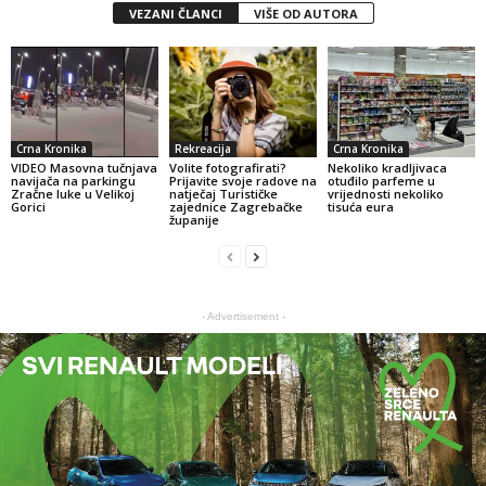
VEZANI ČLANCI
VIŠE OD AUTORA
Crna Kronika
Rekreacija
Crna Kronika
VIDEO Masovna tučnjava
Volite fotografirati?
Nekoliko kradljivaca
navijača na parkingu
Prijavite svoje radove na
otuđilo parfeme u
Zračne luke u Velikoj
natječaj Turističke
vrijednosti nekoliko
Gorici
zajednice Zagrebačke
tisuća eura
županije
- Advertisement -