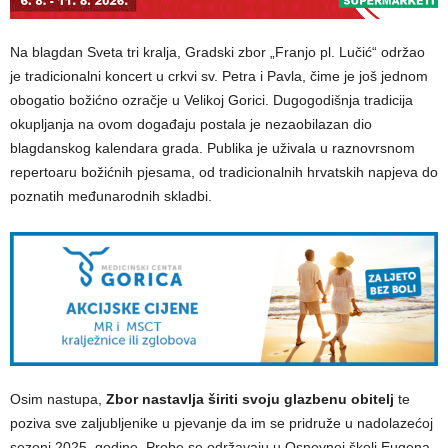
Na blagdan Sveta tri kralja, Gradski zbor „Franjo pl. Lučić“ održao
je tradicionalni koncert u crkvi sv. Petra i Pavla, čime je još jednom
obogatio božićno ozračje u Velikoj Gorici. Dugogodišnja tradicija
okupljanja na ovom događaju postala je nezaobilazan dio
blagdanskog kalendara grada. Publika je uživala u raznovrsnom
repertoaru božićnih pjesama, od tradicionalnih hrvatskih napjeva do
poznatih međunarodnih skladbi.
Osim nastupa,
Zbor nastavlja širiti svoju glazbenu obitelj
te
poziva sve zaljubljenike u pjevanje da im se pridruže u nadolazećoj
sezoni 2025. godine. Probe se održavaju u Osnovnoj školi Eugena