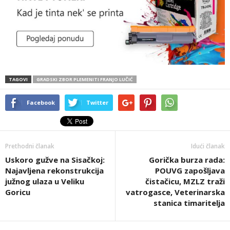
TAGOVI
GRADSKI ZBOR PLEMENITI FRANJO LUČIĆ
Facebook
Twitter
Prethodni članak
Idući članak
Uskoro gužve na Sisačkoj:
Gorička burza rada:
Najavljena rekonstrukcija
POUVG zapošljava
južnog ulaza u Veliku
čistačicu, MZLZ traži
Goricu
vatrogasce, Veterinarska
stanica timaritelja