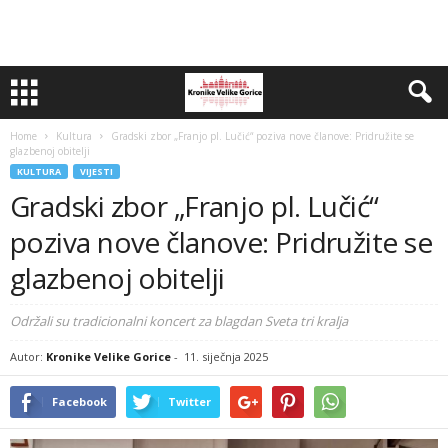
Home
Kultura
Gradski zbor „Franjo pl. Lučić“ poziva nove članove: Pridružite se
glazbenoj obitelji
KULTURA
VIJESTI
Gradski zbor „Franjo pl. Lučić“
poziva nove članove: Pridružite se
glazbenoj obitelji
Održali su tradicionalni koncert za blagdan Sveta tri kralja
Autor:
Kronike Velike Gorice
-
11. siječnja 2025
Facebook
Twitter