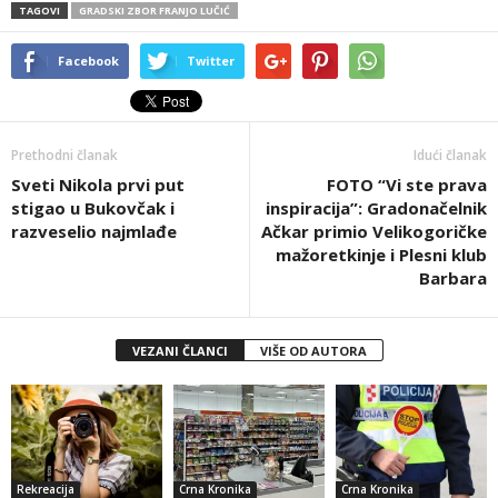
TAGOVI
GRADSKI ZBOR FRANJO LUČIĆ
Facebook
Twitter
Prethodni članak
Idući članak
Sveti Nikola prvi put
FOTO “Vi ste prava
stigao u Bukovčak i
inspiracija”: Gradonačelnik
razveselio najmlađe
Ačkar primio Velikogoričke
mažoretkinje i Plesni klub
Barbara
VEZANI ČLANCI
VIŠE OD AUTORA
Rekreacija
Crna Kronika
Crna Kronika