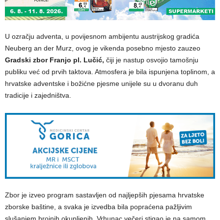
U ozračju adventa, u povijesnom ambijentu austrijskog gradića
Neuberg an der Murz, ovog je vikenda posebno mjesto zauzeo
Gradski zbor Franjo pl. Lučić,
čiji je nastup osvojio tamošnju
publiku već od prvih taktova. Atmosfera je bila ispunjena toplinom, a
hrvatske adventske i božićne pjesme unijele su u dvoranu duh
tradicije i zajedništva.
Zbor je izveo program sastavljen od najljepših pjesama hrvatske
zborske baštine, a svaka je izvedba bila popraćena pažljivim
slušanjem brojnih okupljenih. Vrhunac večeri stigao je na samom