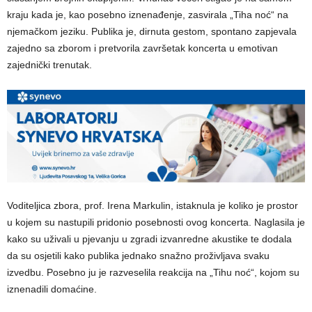
kraju kada je, kao posebno iznenađenje, zasvirala „Tiha noć“ na
njemačkom jeziku. Publika je, dirnuta gestom, spontano zapjevala
zajedno sa zborom i pretvorila završetak koncerta u emotivan
zajednički trenutak.
Voditeljica zbora, prof. Irena Markulin, istaknula je koliko je prostor
u kojem su nastupili pridonio posebnosti ovog koncerta. Naglasila je
kako su uživali u pjevanju u zgradi izvanredne akustike te dodala
da su osjetili kako publika jednako snažno proživljava svaku
izvedbu. Posebno ju je razveselila reakcija na „Tihu noć“, kojom su
iznenadili domaćine.