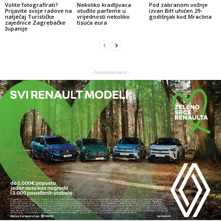
Volite fotografirati?
Nekoliko kradljivaca
Pod zabranom vožnje
Prijavite svoje radove na
otuđilo parfeme u
izvan BiH uhićen 29-
natječaj Turističke
vrijednosti nekoliko
godišnjak kod Mraclina
zajednice Zagrebačke
tisuća eura
županije
- Advertisement -