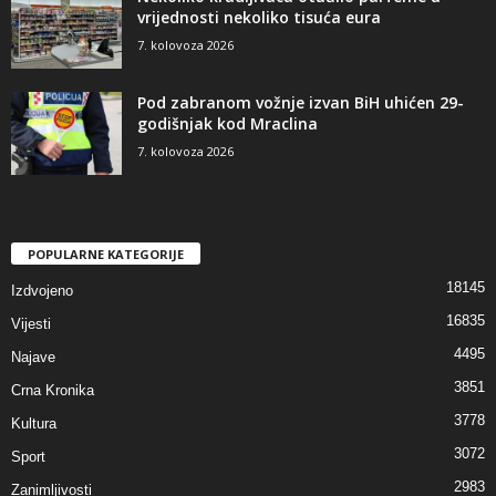
vrijednosti nekoliko tisuća eura
7. kolovoza 2026
Pod zabranom vožnje izvan BiH uhićen 29-
godišnjak kod Mraclina
7. kolovoza 2026
POPULARNE KATEGORIJE
18145
Izdvojeno
16835
Vijesti
4495
Najave
3851
Crna Kronika
3778
Kultura
3072
Sport
2983
Zanimljivosti