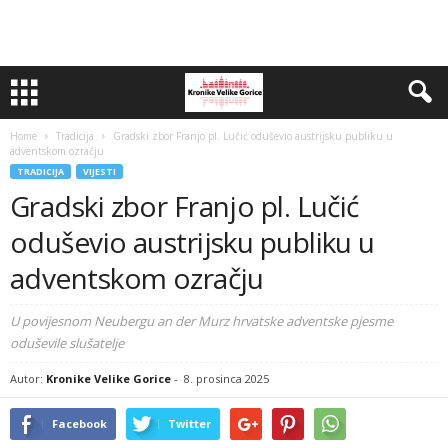
Home
Tradicija
Gradski zbor Franjo pl. Lučić oduševio austrijsku publiku u
adventskom ozračju
TRADICIJA
VIJESTI
Gradski zbor Franjo pl. Lučić
oduševio austrijsku publiku u
adventskom ozračju
U povijesnom Neubergu an der Murz hrvatske adventske pjesme
oduševile slušatelje
Autor:
Kronike Velike Gorice
-
8. prosinca 2025
Facebook
Twitter