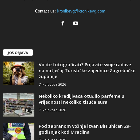
Contact us:
kronikevg@kronikevg.com
JOŠ OBJAVA
Volite fotografirati? Prijavite svoje radove
na natječaj Turističke zajednice Zagrebačke
županije
7. kolovoza 2026
Nekoliko kradljivaca otuđilo parfeme u
vrijednosti nekoliko tisuća eura
7. kolovoza 2026
Pod zabranom vožnje izvan BiH uhićen 29-
godišnjak kod Mraclina
7. kolovoza 2026