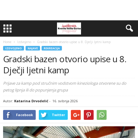
Home
Izdvojeno
Gradski bazen otvorio upise u 8. Dječji ljetni kamp
IZDVOJENO
NAJAVE
REKREACIJA
Gradski bazen otvorio upise u 8.
Dječji ljetni kamp
Prijave za kamp pod stručnim vodstvom kineziologa otvorene su do
petog lipnja ili do popunjenja grupa
Autor:
Katarina Drvodelić
-
16. svibnja 2026
Facebook
Twitter