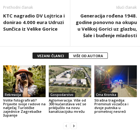
Prethodni članak
Idući članak
KTC nagradio DV Lojtrica i
Generacija rođena 1948.
donirao 4.000 eura Udruzi
godine ponovno na okupu
Sunčica iz Velike Gorice
u Velikoj Gorici uz glazbu,
šale i buđenje mladosti
VEZANI ČLANCI
VIŠE OD AUTORA
Rekreacija
Gospodarstvo
Crna Kronika
Volite fotografirati?
Aglomeracija: Više od
Strašna tragedija:
Prijavite svoje radove na
300 kućanstava već se
Preminuli vozačica i
natječaj Turističke
priključilo na novu
dvoje putnika u
zajednice Zagrebačke
kanalizacijsku mrežu
prometnoj nesreći
županije