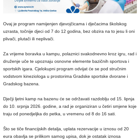
​Ovaj je program namijenjen djevojčicama i dječacima školskog
uzrasta, točnije djeci od 7 do 12 godina, bez obzira na to jesu li oni
plivači, plutači ili neplivači.
Za vrijeme boravka u kampu, polaznici svakodnevno kroz igru, rad i
druženje uče te upoznaju osnovne elemente bazičnih sportova i
sportskih igara. Cjelokupni program odvijat će se pod stručnim
vodstvom kineziologa u prostorima Gradske sportske dvorane i
Gradskog bazena.
​Dječji ljetni kamp na bazenu će se održavati razdoblju od 15. lipnja
do 10. srpnja 2026. godine, a rad je organiziran u četiri smjene koje
traju od ponedjeljka do petka, u vremenu od 8 do 16 sati.
Što se tiče financijskih detalja, uplata rezervacije u iznosu od 20
eura obavlja se prilikom samog upisa, dok je ostatak iznosa