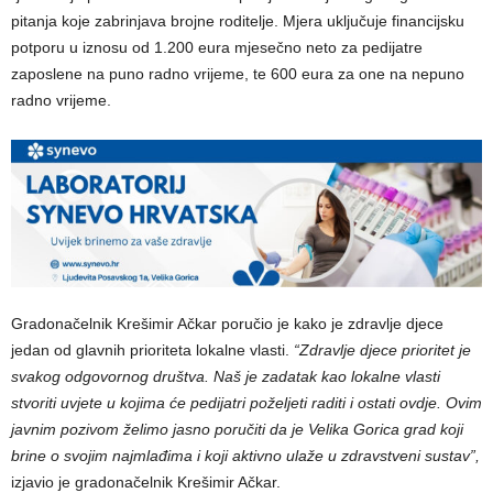
pitanja koje zabrinjava brojne roditelje. Mjera uključuje financijsku
potporu u iznosu od 1.200 eura mjesečno neto za pedijatre
zaposlene na puno radno vrijeme, te 600 eura za one na nepuno
radno vrijeme.
Gradonačelnik Krešimir Ačkar poručio je kako je zdravlje djece
jedan od glavnih prioriteta lokalne vlasti.
“Zdravlje djece prioritet je
svakog odgovornog društva. Naš je zadatak kao lokalne vlasti
stvoriti uvjete u kojima će pedijatri poželjeti raditi i ostati ovdje. Ovim
javnim pozivom želimo jasno poručiti da je Velika Gorica grad koji
brine o svojim najmlađima i koji aktivno ulaže u zdravstveni sustav”,
izjavio je gradonačelnik Krešimir Ačkar.