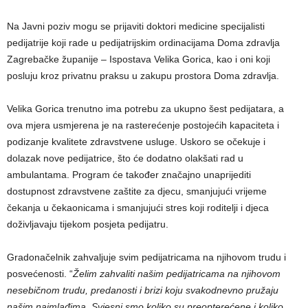
Na Javni poziv mogu se prijaviti doktori medicine specijalisti
pedijatrije koji rade u pedijatrijskim ordinacijama Doma zdravlja
Zagrebačke županije – Ispostava Velika Gorica, kao i oni koji
posluju kroz privatnu praksu u zakupu prostora Doma zdravlja.
Velika Gorica trenutno ima potrebu za ukupno šest pedijatara, a
ova mjera usmjerena je na rasterećenje postojećih kapaciteta i
podizanje kvalitete zdravstvene usluge. Uskoro se očekuje i
dolazak nove pedijatrice, što će dodatno olakšati rad u
ambulantama. Program će također značajno unaprijediti
dostupnost zdravstvene zaštite za djecu, smanjujući vrijeme
čekanja u čekaonicama i smanjujući stres koji roditelji i djeca
doživljavaju tijekom posjeta pedijatru.
Gradonačelnik zahvaljuje svim pedijatricama na njihovom trudu i
posvećenosti. “
Želim zahvaliti našim pedijatricama na njihovom
nesebičnom trudu, predanosti i brizi koju svakodnevno pružaju
našim najmlađima. Svjesni smo koliko su preopterećene i koliko