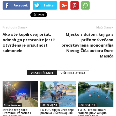
Facebook
Twitter
Prethodni članak
Idući članak
Ako ste kupili ovaj pršut,
Mjesto s dušom, knjiga s
odmah ga prestanite jesti!
pričom: Svečano
Utvrđena je prisutnost
predstavljena monografija
salmonele
Novog Čiča autora Đure
Mesića
VEZANI ČLANCI
VIŠE OD AUTORA
Crna Kronika
FOTO VIJEST
FOTO VIJEST
Strašna tragedija:
FOTO U tijeku uređenje
FOTO Tradicionalni
Preminuli vozačica i
pločnika u Školskoj ulici
“Kupski plov” okupio
dvoje putnika u
rekordan broj