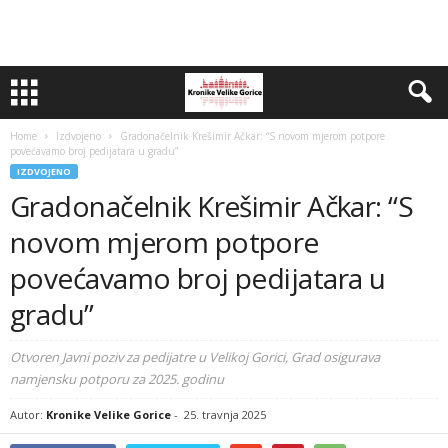
Home
Izdvojeno
Gradonačelnik Krešimir Ačkar: “S novom mjerom potpore
povećavamo broj pedijatara u gradu”
IZDVOJENO
Gradonačelnik Krešimir Ačkar: “S
novom mjerom potpore
povećavamo broj pedijatara u
gradu”
Otvoren Javni poziv za pedijatre u Velikoj Gorici, Grad osigurava
namjensku potporu za 2025. godinu
Autor:
Kronike Velike Gorice
-
25. travnja 2025