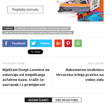
TAGOVI
CENTAR ZA GOSPODARENJE OTPADOM ZAGREB
CENTAR ZA GOSPODARENJE OTPADOM ZAGREBAČKE ŽUPANIJE
Facebook
Twitter
Prethodni članak
Idući članak
Mještani Donje Lomnice ne
Rukometnu utakmicu
odustaju od izmještanja
Hrvatska-Srbija pratite na
asfaltne baze, tražit će
video zidu
sastanak i s premijerom
VEZANI ČLANCI
VIŠE OD AUTORA