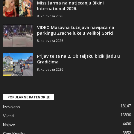
Miss šarma na natjecanju Bikini
International 2026.
8. kolovoza 2026
VIDEO Masovna tučnjava navijača na
parkingu Zračne luke u Velikoj Gorici
8. kolovoza 2026
Prijavite se na 2. Obiteljsku biciklijadu u
Gradićima
8. kolovoza 2026
POPULARNE KATEGORIJE
18147
Izdvojeno
16836
Vijesti
4496
Najave
3852
Crna Kronika