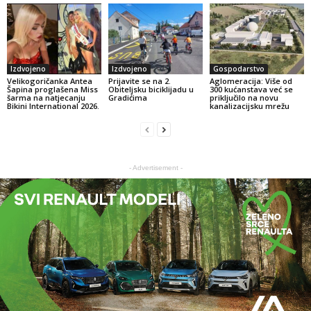
Izdvojeno
Izdvojeno
Gospodarstvo
Velikogoričanka Antea
Prijavite se na 2.
Aglomeracija: Više od
Šapina proglašena Miss
Obiteljsku biciklijadu u
300 kućanstava već se
šarma na natjecanju
Gradićima
priključilo na novu
Bikini International 2026.
kanalizacijsku mrežu
- Advertisement -