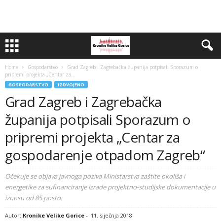
Home
Gospodarstvo
Grad Zagreb i Zagrebačka županija potpisali Sporazum o
pripremi projekta „Centar za...
GOSPODARSTVO
IZDVOJENO
Grad Zagreb i Zagrebačka
županija potpisali Sporazum o
pripremi projekta „Centar za
gospodarenje otpadom Zagreb“
Očekuje se objava javnoga poziva Ministarstva zaštite okoliša i
energetike za sufinanciranje izrade projektno-studijske dokumentacije u
iznosu od 85 posto.
Autor:
Kronike Velike Gorice
-
11. siječnja 2018