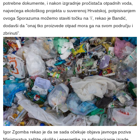
potrebne dokumente, i nakon izgradnje pročistača otpadnih voda,
najvećega ekološkog projekta u suverenoj Hrvatskoj, potpisivanjem
ovoga Sporazuma možemo staviti točku na ‘i’, rekao je Bandić,
dodavši da ”onaj tko proizvede otpad mora ga na svom području i
zbrinuti”.
Igor Zgomba rekao je da se sada očekuje objava javnoga poziva
Ministarstva zaštite okoliša i energetike za sufinanciranje izrade