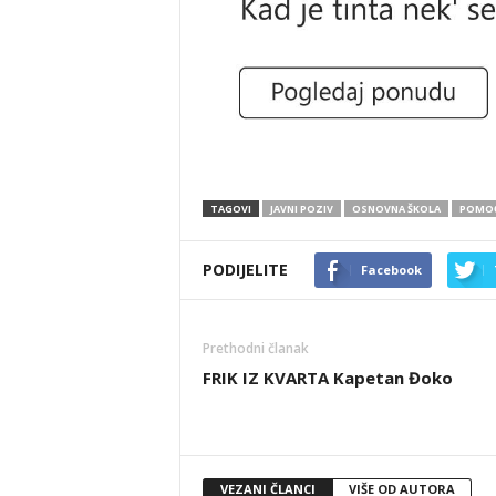
TAGOVI
JAVNI POZIV
OSNOVNA ŠKOLA
POMOĆ
PODIJELITE
Facebook
Prethodni članak
FRIK IZ KVARTA Kapetan Đoko
VEZANI ČLANCI
VIŠE OD AUTORA