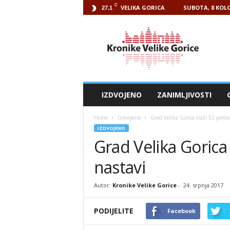
C
VELIKA GORICA
SUBOTA, 8 KOLO
27.1
Kronike
Velike
Gorice
IZDVOJENO
ZANIMLJIVOSTI
Home
Izdvojeno
Grad Velika Gorica traži 52 pomo
IZDVOJENO
Grad Velika Gorica
nastavi
Autor:
Kronike Velike Gorice
-
24. srpnja 2017
PODIJELITE
Facebook