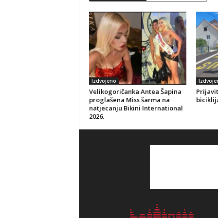
Izdvojeno
Izdvoje
Velikogoričanka Antea Šapina
Prijavi
proglašena Miss šarma na
bicikli
natjecanju Bikini International
2026.