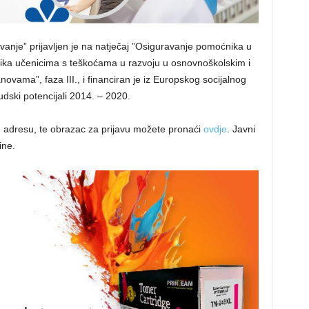
vanje” prijavljen je na natječaj ”Osiguravanje pomoćnika u
nika učenicima s teškoćama u razvoju u osnovnoškolskim i
vama”, faza III., i financiran je iz Europskog socijalnog
dski potencijali 2014. – 2020.
ju adresu, te obrazac za prijavu možete pronaći
ovdje
. Javni
ine.