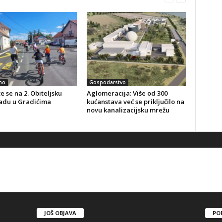
no
Gospodarstvo
te se na 2. Obiteljsku
Aglomeracija: Više od 300
jadu u Gradićima
kućanstava već se priključilo na
novu kanalizacijsku mrežu
JOŠ OBJAVA
PO