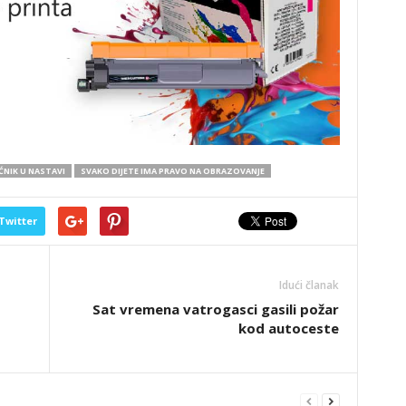
NIK U NASTAVI
SVAKO DIJETE IMA PRAVO NA OBRAZOVANJE
Twitter
Idući članak
Sat vremena vatrogasci gasili požar
kod autoceste