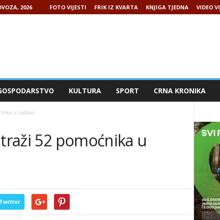
VOZA, 2026
FOTO VIJESTI
FRIK IZ KVARTA
KNJIGA TJEDNA
VIDEO VI
GOSPODARSTVO
KULTURA
SPORT
CRNA KRONIKA
ćnika u nastavi
 traži 52 pomoćnika u
Twitter