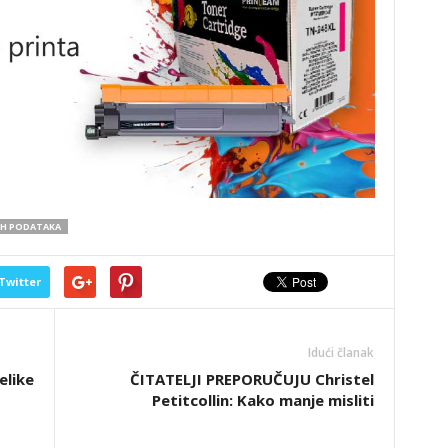
IH PODATAKA
Twitter
Idući članak
elike
ČITATELJI PREPORUČUJU Christel
Petitcollin: Kako manje misliti