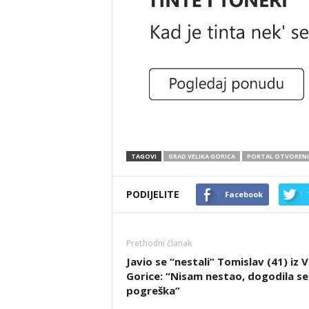
TAGOVI
GRAD VELIKA GORICA
PORTAL OTVOREN
PODIJELITE
Facebook
Prethodni članak
Javio se “nestali” Tomislav (41) iz V
Gorice: “Nisam nestao, dogodila se
pogreška”