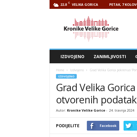
C
VELIKA GORICA
PETAK, 7 KOLOV
22.8
Kronike
Velike
Gorice
IZDVOJENO
ZANIMLJIVOSTI
Home
Izdvojeno
Grad Velika Gorica pokrenuo ‘Por
IZDVOJENO
Grad Velika Gorica
otvorenih podatak
Autor:
Kronike Velike Gorice
-
24. travnja 2024
PODIJELITE
Facebook