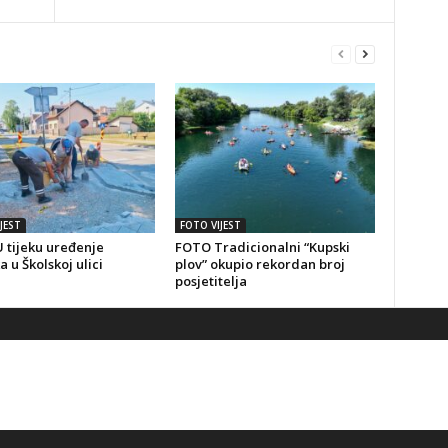
JEST
FOTO VIJEST
 tijeku uređenje
FOTO Tradicionalni “Kupski
a u Školskoj ulici
plov” okupio rekordan broj
posjetitelja