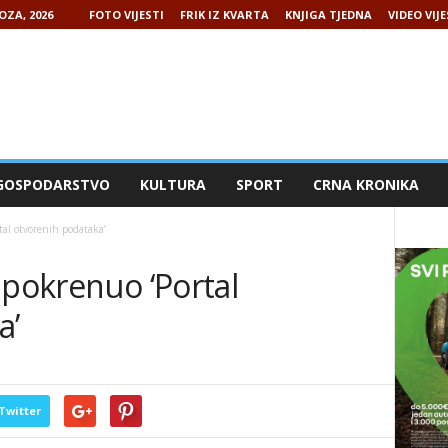
OZA, 2026
FOTO VIJESTI
FRIK IZ KVARTA
KNJIGA TJEDNA
VIDEO VIJE
GOSPODARSTVO
KULTURA
SPORT
CRNA KRONIKA
tal otvorenih podataka’
 pokrenuo ‘Portal
a’
Twitter