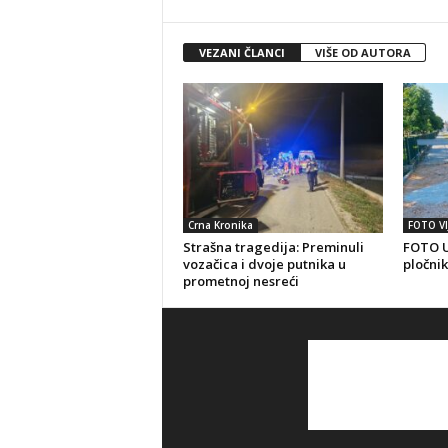
VEZANI ČLANCI
VIŠE OD AUTORA
Crna Kronika
FOTO VI
Strašna tragedija: Preminuli
FOTO U
vozačica i dvoje putnika u
pločnik
prometnoj nesreći