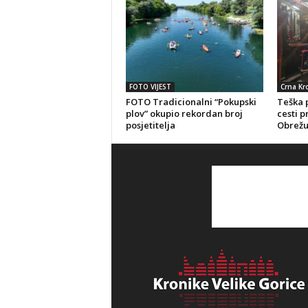
FOTO VIJEST
Crna Kr
FOTO Tradicionalni “Pokupski
Teška 
plov” okupio rekordan broj
cesti 
posjetitelja
Obrežu