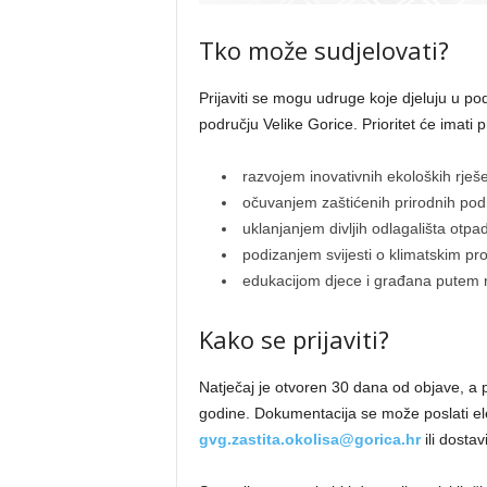
Tko može sudjelovati?
Prijaviti se mogu udruge koje djeluju u pod
području Velike Gorice. Prioritet će imati p
razvojem inovativnih ekoloških rješen
očuvanjem zaštićenih prirodnih pod
uklanjanjem divljih odlagališta otpa
podizanjem svijesti o klimatskim p
edukacijom djece i građana putem rad
Kako se prijaviti?
Natječaj je otvoren 30 dana od objave, a 
godine. Dokumentacija se može poslati e
gvg.zastita.okolisa@gorica.hr
ili dosta