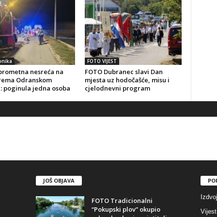
onika
FOTO VIJEST
prometna nesreća na
FOTO Dubranec slavi Dan
prema Odranskom
mjesta uz hodočašće, misu i
: poginula jedna osoba
cjelodnevni program
JOŠ OBJAVA
PO
Izdvo
FOTO Tradicionalni
“Pokupski plov” okupio
Vijest