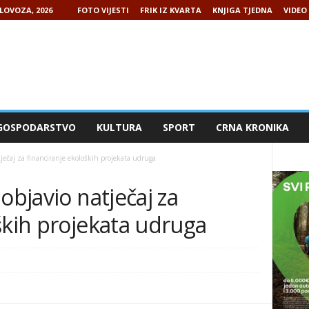
LOVOZA, 2026
FOTO VIJESTI
FRIK IZ KVARTA
KNJIGA TJEDNA
VIDEO 
GOSPODARSTVO
KULTURA
SPORT
CRNA KRONIKA
tječaj za financiranje ekoloških projekata udruga
objavio natječaj za
ških projekata udruga