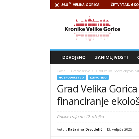
C
VELIKA GORICA
ČETVRTAK, 6 KO
36.8
Kronike
Velike
Gorice
IZDVOJENO
ZANIMLJIVOSTI
Home
Gospodarstvo
Grad Velika Gorica objavio na
GOSPODARSTVO
IZDVOJENO
Grad Velika Gorica 
financiranje ekolo
Prijave traju do 17. ožujka
Autor:
Katarina Drvodelić
-
13. veljače 2025