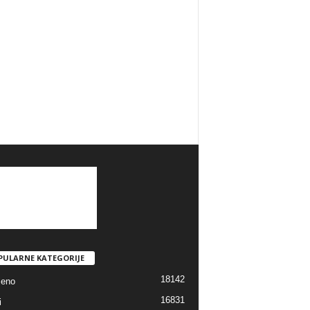
PULARNE KATEGORIJE
18142
jeno
16831
i