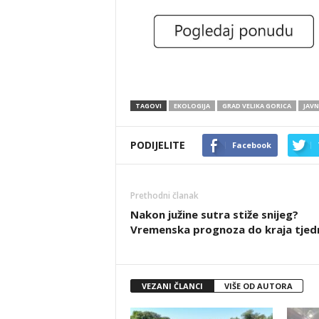
TAGOVI
EKOLOGIJA
GRAD VELIKA GORICA
JAVN
PODIJELITE
Facebook
Prethodni članak
Nakon južine sutra stiže snijeg?
Vremenska prognoza do kraja tjed
VEZANI ČLANCI
VIŠE OD AUTORA