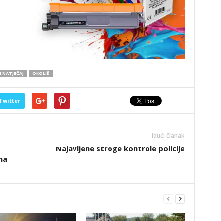
I NATJEČAJ
OKOLIŠ
Twitter
Idući članak
Najavljene stroge kontrole policije
na