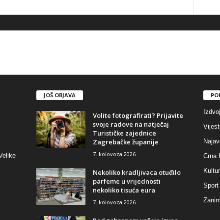
JOŠ OBJAVA
PO
Izdvo
Volite fotografirati? Prijavite
svoje radove na natječaj
Vijest
Turističke zajednice
Zagrebačke županije
Najav
7. kolovoza 2026
Velike
Crna 
Kultu
Nekoliko kradljivaca otuđilo
parfeme u vrijednosti
Sport
nekoliko tisuća eura
Zaniml
7. kolovoza 2026