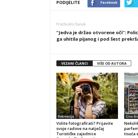
PODIJELITE
Facebook
Prethodni članak
“Jedva je držao otvorene oči”: Polic
ga uhitila pijanog i pod šest prekrš
VEZANI ČLANCI
VIŠE OD AUTORA
Rekreacija
Crna Kr
Volite fotografirati? Prijavite
Nekolik
svoje radove na natječaj
parfeme
Turističke zajednice
tisuća 