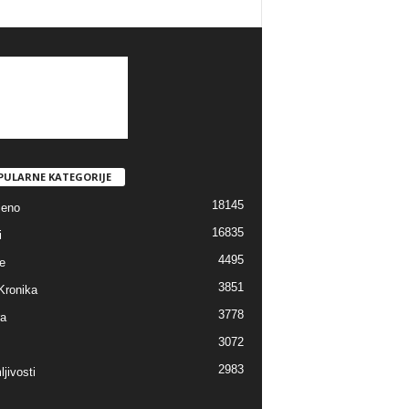
PULARNE KATEGORIJE
18145
jeno
16835
i
4495
e
3851
Kronika
3778
ra
3072
2983
jivosti