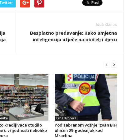
Twitter
Idući članak
ija
Besplatno predavanje: Kako umjetna
aja
inteligencija utječe na obitelj i djecu
onika
Crna Kronika
o kradljivaca otuđilo
Pod zabranom vožnje izvan BiH
 u vrijednosti nekoliko
uhićen 29-godišnjak kod
eura
Mraclina