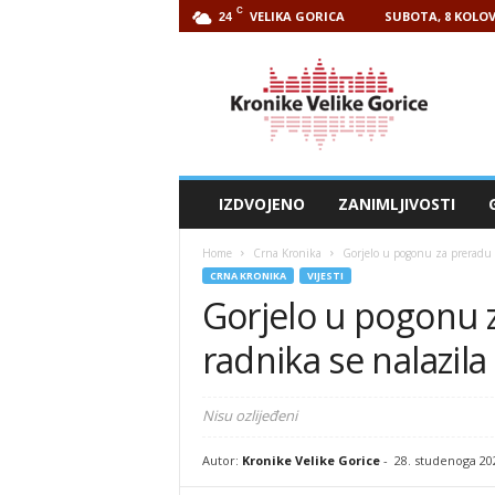
C
VELIKA GORICA
SUBOTA, 8 KOLOV
24
Kronike
Velike
Gorice
IZDVOJENO
ZANIMLJIVOSTI
Home
Crna Kronika
Gorjelo u pogonu za preradu p
CRNA KRONIKA
VIJESTI
Gorjelo u pogonu z
radnika se nalazila
Nisu ozlijeđeni
Autor:
Kronike Velike Gorice
-
28. studenoga 20