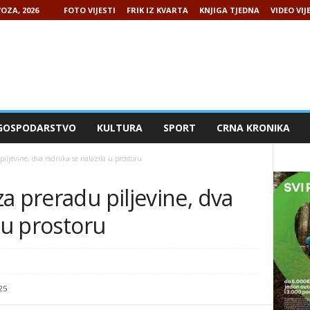
OZA, 2026
FOTO VIJESTI
FRIK IZ KVARTA
KNJIGA TJEDNA
VIDEO VIJ
GOSPODARSTVO
KULTURA
SPORT
CRNA KRONIKA
iljevine, dva radnika se nalazila u prostoru
a preradu piljevine, dva
 u prostoru
25