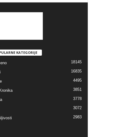
PULARNE KATEGORIJE
18145
jeno
16835
i
4495
e
3851
Kronika
3778
ra
3072
2983
jivosti