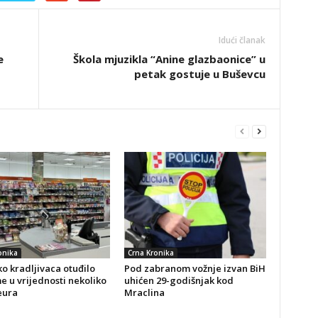
Idući članak
e
Škola mjuzikla “Anine glazbaonice” u
petak gostuje u Buševcu
onika
Crna Kronika
o kradljivaca otuđilo
Pod zabranom vožnje izvan BiH
 u vrijednosti nekoliko
uhićen 29-godišnjak kod
eura
Mraclina