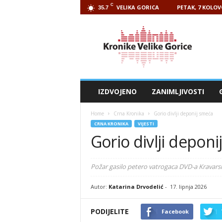
C
VELIKA GORICA
PETAK, 7 KOLOV
35.7
Kronike
Velike
Gorice
IZDVOJENO
ZANIMLJIVOSTI
Home
Crna Kronika
Gorio divlji deponij smeća
CRNA KRONIKA
VIJESTI
Gorio divlji depon
Požar gasilo petero vatrogaca DVD-a Kravars
Autor:
Katarina Drvodelić
-
17. lipnja 2026
PODIJELITE
Facebook