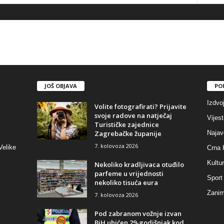
JOŠ OBJAVA
PO
Izdvo
Volite fotografirati? Prijavite
svoje radove na natječaj
Vijest
Turističke zajednice
Zagrebačke županije
Najav
7. kolovoza 2026
Velike
Crna 
Kultu
Nekoliko kradljivaca otuđilo
parfeme u vrijednosti
Sport
nekoliko tisuća eura
Zaniml
7. kolovoza 2026
Pod zabranom vožnje izvan
BiH uhićen 29-godišnjak kod