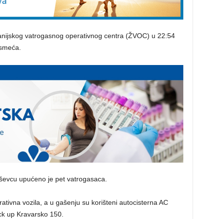
anijskog vatrogasnog operativnog centra (ŽVOC) u 22:54
 smeća.
uševcu upućeno je pet vatrogasaca.
ativna vozila, a u gašenju su korišteni autocisterna AC
ck up Kravarsko 150.