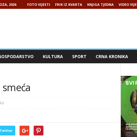
OZA, 2026
FOTO VIJESTI
FRIK IZ KVARTA
KNJIGA TJEDNA
VIDEO VIJE
GOSPODARSTVO
KULTURA
SPORT
CRNA KRONIKA
ij smeća
ko
Twitter