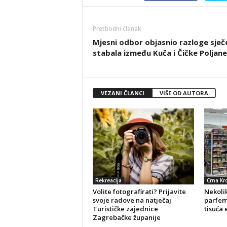
Prethodni članak
Mjesni odbor objasnio razloge sječ
stabala između Kuča i Čičke Poljane
VEZANI ČLANCI
VIŠE OD AUTORA
Rekreacija
Crna Kr
Volite fotografirati? Prijavite
Nekolik
svoje radove na natječaj
parfeme
Turističke zajednice
tisuća 
Zagrebačke županije