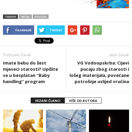
TAGOVI
AKCIJA
POLICIJA
Facebook
Twitter
Prethodni članak
Idući članak
Imate bebu do šest
VG Vodoopskrba: Cijevi
mjeseci starosti? Upišite
pucaju zbog starosti i
se u besplatan “Baby
lošeg materijala, povećane
handling” program
potrošnje uslijed vrućina
VEZANI ČLANCI
VIŠE OD AUTORA