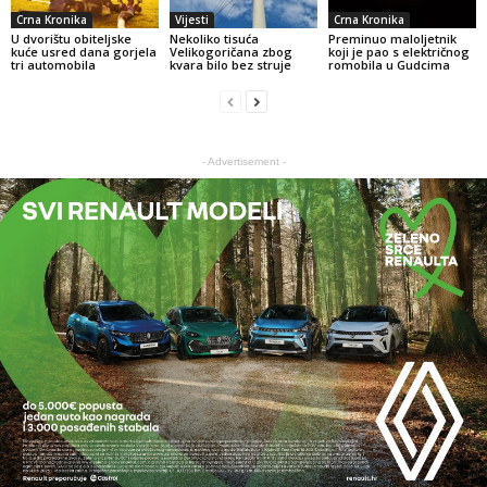
Crna Kronika
Vijesti
Crna Kronika
U dvorištu obiteljske
Nekoliko tisuća
Preminuo maloljetnik
kuće usred dana gorjela
Velikogoričana zbog
koji je pao s električnog
tri automobila
kvara bilo bez struje
romobila u Gudcima
- Advertisement -