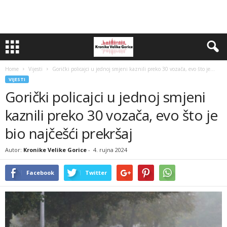
Home
Vijesti
Gorički policajci u jednoj smjeni kaznili preko 30 vozača, evo što je...
VIJESTI
Gorički policajci u jednoj smjeni
kaznili preko 30 vozača, evo što je
bio najčešći prekršaj
Autor:
Kronike Velike Gorice
-
4. rujna 2024
Facebook
Twitter