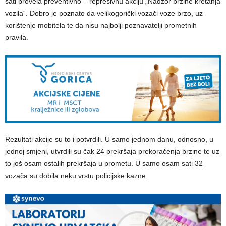
sati provela preventivno – represivnu akciju „Nadzor brzine kretanja
vozila“. Dobro je poznato da velikogorički vozači voze brzo, uz
korištenje mobitela te da nisu najbolji poznavatelji prometnih
pravila.
Rezultati akcije su to i potvrdili. U samo jednom danu, odnosno, u
jednoj smjeni, utvrdili su čak 24 prekršaja prekoračenja brzine te uz
to još osam ostalih prekršaja u prometu. U samo osam sati 32
vozača su dobila neku vrstu policijske kazne.