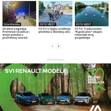
Crna Kronika
FOTO VIJEST
FOTO VIJEST
Strašna tragedija:
FOTO U tijeku uređenje
FOTO Tradicionalni
Preminuli vozačica i
pločnika u Školskoj ulici
“Kupski plov” okupio
dvoje putnika u
rekordan broj
prometnoj nesreći
posjetitelja
- Advertisement -