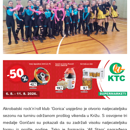
Akrobatski rock’n’roll klub ‘Gorica’ uspješno je otvorio natjecateljsku
sezonu na turniru održanom prošlog vikenda u Križu. S osvojene tri
medalje Goričani su pokazali da su zadržali visoku natjecateljsku
formu iz prošle godine. Tako je formacija ‘All Stars’ nagrađena