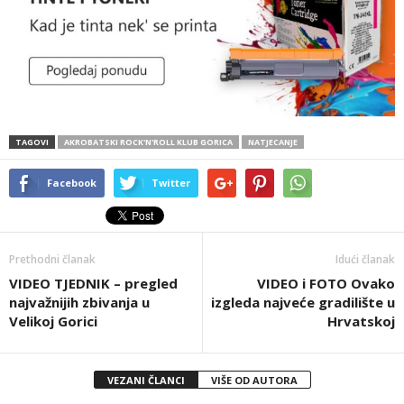
TAGOVI
AKROBATSKI ROCK'N'ROLL KLUB GORICA
NATJECANJE
Facebook
Twitter
Prethodni članak
Idući članak
VIDEO TJEDNIK – pregled
VIDEO i FOTO Ovako
najvažnijih zbivanja u
izgleda najveće gradilište u
Velikoj Gorici
Hrvatskoj
VEZANI ČLANCI
VIŠE OD AUTORA