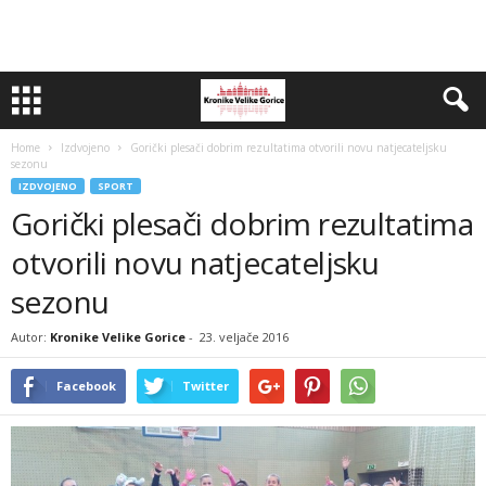
Home
Izdvojeno
Gorički plesači dobrim rezultatima otvorili novu natjecateljsku
sezonu
IZDVOJENO
SPORT
Gorički plesači dobrim rezultatima
otvorili novu natjecateljsku
sezonu
Autor:
Kronike Velike Gorice
-
23. veljače 2016
Facebook
Twitter