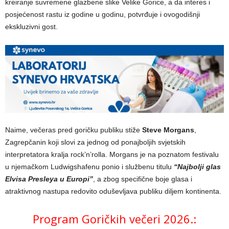
kreiranje suvremene glazbene slike Velike Gorice, a da interes i
posjećenost rastu iz godine u godinu, potvrđuje i ovogodišnji
ekskluzivni gost.
Naime, večeras pred goričku publiku stiže
Steve Morgans
,
Zagrepčanin koji slovi za jednog od ponajboljih svjetskih
interpretatora kralja rock’n’rolla. Morgans je na poznatom festivalu
u njemačkom Ludwigshafenu ponio i službenu titulu
“Najbolji glas
Elvisa Presleya u Europi”
, a zbog specifične boje glasa i
atraktivnog nastupa redovito oduševljava publiku diljem kontinenta.
Program Goričkih večeri 2026.: