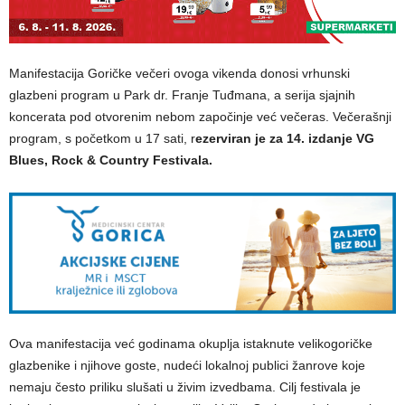
Manifestacija Goričke večeri ovoga vikenda donosi vrhunski
glazbeni program u Park dr. Franje Tuđmana, a serija sjajnih
koncerata pod otvorenim nebom započinje već večeras. Večerašnji
program, s početkom u 17 sati, r
ezerviran je za 14. izdanje VG
Blues, Rock & Country Festivala.
Ova manifestacija već godinama okuplja istaknute velikogoričke
glazbenike i njihove goste, nudeći lokalnoj publici žanrove koje
nemaju često priliku slušati u živim izvedbama. Cilj festivala je