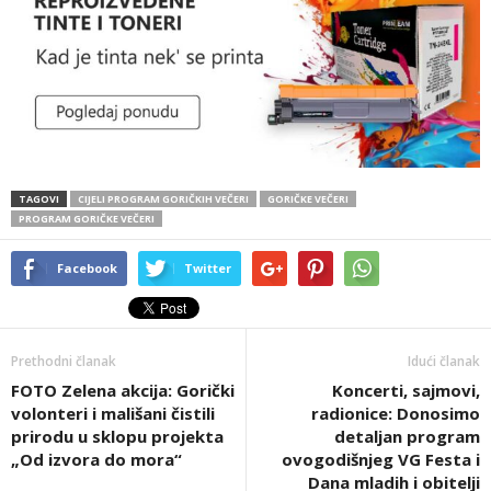
TAGOVI
CIJELI PROGRAM GORIČKIH VEČERI
GORIČKE VEČERI
PROGRAM GORIČKE VEČERI
Facebook
Twitter
Prethodni članak
Idući članak
FOTO Zelena akcija: Gorički
Koncerti, sajmovi,
volonteri i mališani čistili
radionice: Donosimo
prirodu u sklopu projekta
detaljan program
„Od izvora do mora“
ovogodišnjeg VG Festa i
Dana mladih i obitelji