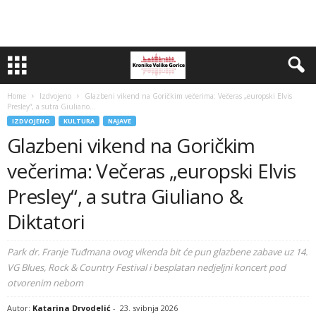
Home
Izdvojeno
Glazbeni vikend na Goričkim večerima: Večeras „europski Elvis
Presley“, a sutra Giuliano...
IZDVOJENO
KULTURA
NAJAVE
Glazbeni vikend na Goričkim
večerima: Večeras „europski Elvis
Presley“, a sutra Giuliano &
Diktatori
Park dr. Franje Tuđmana ovog vikenda bit će pun glazbene zabave uz 14.
VG Blues, Rock & Country Festival i besplatan nedjeljni koncert pod
otvorenim nebom
Autor:
Katarina Drvodelić
-
23. svibnja 2026