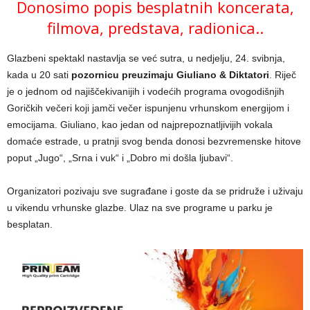
Donosimo popis besplatnih koncerata,
filmova, predstava, radionica..
Glazbeni spektakl nastavlja se već sutra, u nedjelju, 24. svibnja,
kada u 20 sati
pozornicu preuzimaju Giuliano & Diktatori
. Riječ
je o jednom od najiščekivanijih i vodećih programa ovogodišnjih
Goričkih večeri koji jamči večer ispunjenu vrhunskom energijom i
emocijama. Giuliano, kao jedan od najprepoznatljivijih vokala
domaće estrade, u pratnji svog benda donosi bezvremenske hitove
poput „Jugo“, „Srna i vuk“ i „Dobro mi došla ljubavi“.
Organizatori pozivaju sve sugrađane i goste da se pridruže i uživaju
u vikendu vrhunske glazbe. Ulaz na sve programe u parku je
besplatan.