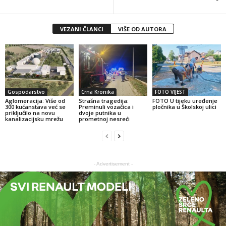
VEZANI ČLANCI
VIŠE OD AUTORA
Gospodarstvo
Crna Kronika
FOTO VIJEST
Aglomeracija: Više od
Strašna tragedija:
FOTO U tijeku uređenje
300 kućanstava već se
Preminuli vozačica i
pločnika u Školskoj ulici
priključilo na novu
dvoje putnika u
kanalizacijsku mrežu
prometnoj nesreći
- Advertisement -