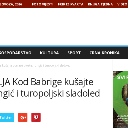
LOVOZA, 2026
FOTO VIJESTI
FRIK IZ KVARTA
KNJIGA TJEDNA
VIDEO 
GOSPODARSTVO
KULTURA
SPORT
CRNA KRONIKA
šajte domaće piceke, lungić i turopoljski sladoled
 Kod Babrige kušajte
gić i turopoljski sladoled
2
Twitter