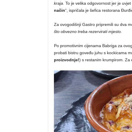
kraja.
To je velika odgovornost jer je uvjet
način
“, ispričala je šefica restorana Đurđi
Za ovogodišnji Gastro pripremili su dva me
što obvezno treba rezervirati mjesto.
Po promotivnim cijenama Babriga za ovog
probati bistru goveđu juhu s kockicama m
proizvodnje!
) s restanim krumpirom. Za d