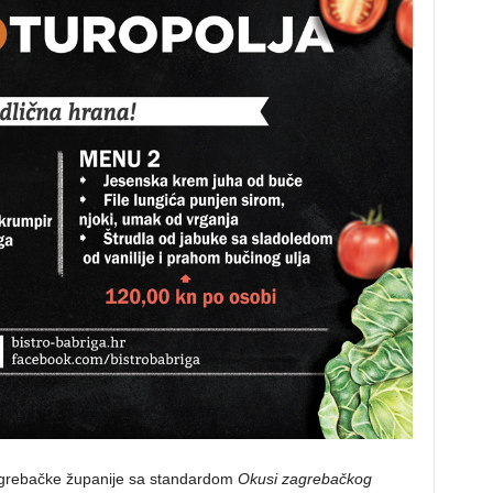
agrebačke županije sa standardom
Okusi zagrebačkog