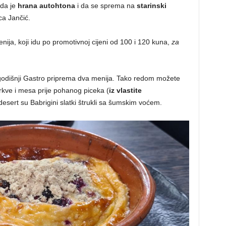
 da je
hrana autohtona
i da se sprema na
starinski
ca Jančić.
nija, koji idu po promotivnoj cijeni od 100 i 120 kuna,
za
odišnji Gastro priprema dva menija. Tako redom možete
rkve i mesa prije pohanog piceka (
iz vlastite
esert su Babrigini slatki štrukli sa šumskim voćem.