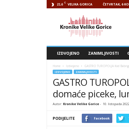
C
VELIKA GORICA
ČETVRTAK, 6 KO
21.6
Kronike
Velike
Gorice
IZDVOJENO
ZANIMLJIVOSTI
Home
Izdvojeno
GASTRO TUROPOLJA Kod Babrige ku
IZDVOJENO
ZANIMLJIVOSTI
GASTRO TUROPOLJA
domaće piceke, lun
Autor:
Kronike Velike Gorice
-
10. listopada 202
PODIJELITE
Facebook