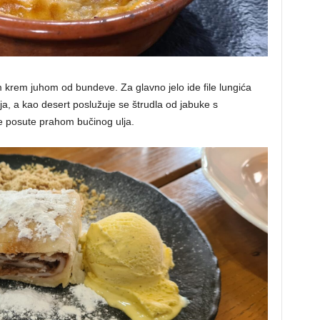
krem juhom od bundeve. Za glavno jelo ide file lungića
a, a kao desert poslužuje se štrudla od jabuke s
ije posute prahom bučinog ulja.