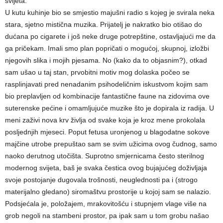
svijeta.
U kutu kuhinje bio se smjestio majušni radio s kojeg je svirala neka
stara, sjetno mistična muzika. Prijatelj je nakratko bio otišao do
dućana po cigarete i još neke druge potrepštine, ostavljajući me da
ga pričekam. Imali smo plan popričati o mogućoj, skupnoj, izložbi
njegovih slika i mojih pjesama. No (kako da to objasnim?), otkad
sam ušao u taj stan, prvobitni motiv mog dolaska počeo se
rasplinjavati pred nenadanim psihodeličnim iskustvom kojim sam
bio preplavljen od kombinacije fantastične faune na zidovima ove
suterenske pećine i omamljujuće muzike što je dopirala iz radija. U
meni zaživi nova krv življa od svake koja je kroz mene prokolala
posljednjih mjeseci. Poput fetusa uronjenog u blagodatne sokove
majčine utrobe prepuštao sam se svim užicima ovog čudnog, samo
naoko derutnog utočišta. Suprotno smjernicama često sterilnog
modernog svijeta, baš je svaka čestica ovog bujajućeg doživljaja
svoje postojanje dugovala trošnosti, neuglednosti pa i (strogo
materijalno gledano) siromaštvu prostorije u kojoj sam se nalazio.
Podsjećala je, položajem, mrakovitošću i stupnjem vlage više na
grob negoli na stambeni prostor, pa ipak sam u tom grobu našao