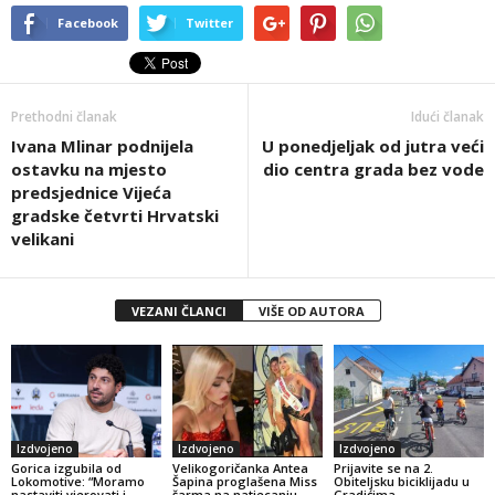
Facebook
Twitter
Prethodni članak
Idući članak
Ivana Mlinar podnijela
U ponedjeljak od jutra veći
ostavku na mjesto
dio centra grada bez vode
predsjednice Vijeća
gradske četvrti Hrvatski
velikani
VEZANI ČLANCI
VIŠE OD AUTORA
Izdvojeno
Izdvojeno
Izdvojeno
Gorica izgubila od
Velikogoričanka Antea
Prijavite se na 2.
Lokomotive: “Moramo
Šapina proglašena Miss
Obiteljsku biciklijadu u
nastaviti vjerovati i
šarma na natjecanju
Gradićima