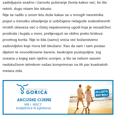
zadivljujuće snažno i čarovito pulsiranje života kakvo već, ko što
rekoh, dugo nisam bio iskusio.
Nije se radilo o onom letu duše kakav se u mnogih nesretnika
pojavi u trenutku izbavljenja iz uobičajene nelagode svakodnevnih
mrskih obaveza već o čistoj nepatvorenoj ugodi koja je nezadrživo
prodirala i bujala u meni, prelijevajući se obilno preko bridova
prvotnog korita. Nije to bila (samo) sreća već božanstveno
zadovoljstvo koje mora biti iskušano. Kao da sam i sam postao
dijelom te novootkrivene šarene, beskrajne pustopoljine, tog
oceana u kojeg sam nježno uronjen, a što se nekom sasvim
nedokučivom tehnikom našao komprimiran na tih par kvadratnih
metara zida.