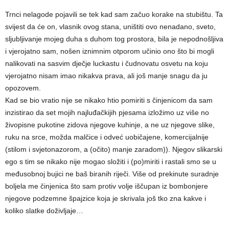
Trnci nelagode pojavili se tek kad sam začuo korake na stubištu. Ta
svijest da će on, vlasnik ovog stana, uništiti ovo nenadano, sveto,
sljubljivanje mojeg duha s duhom tog prostora, bila je nepodnošljiva
i vjerojatno sam, nošen iznimnim otporom učinio ono što bi mogli
nalikovati na sasvim dječje luckastu i čudnovatu osvetu na koju
vjerojatno nisam imao nikakva prava, ali još manje snagu da ju
opozovem.
Kad se bio vratio nije se nikako htio pomiriti s činjenicom da sam
inzistirao da set mojih najluđačkijih pjesama izložimo uz više no
živopisne pukotine zidova njegove kuhinje, a ne uz njegove slike,
ruku na srce, možda malčice i odveć uobičajene, komercijalnije
(stilom i svjetonazorom, a (očito) manje zaradom)). Njegov slikarski
ego s tim se nikako nije mogao složiti i (po)miriti i rastali smo se u
međusobnoj bujici ne baš biranih riječi. Više od prekinute suradnje
boljela me činjenica što sam protiv volje iščupan iz bombonjere
njegove podzemne špajzice koja je skrivala još tko zna kakve i
koliko slatke doživljaje…