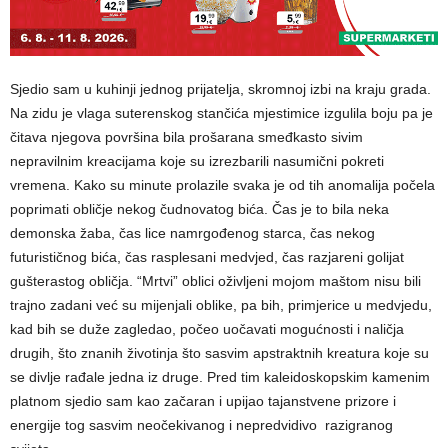
Sjedio sam u kuhinji jednog prijatelja, skromnoj izbi na kraju grada.
Na zidu je vlaga suterenskog stančića mjestimice izgulila boju pa je
čitava njegova površina bila prošarana smeđkasto sivim
nepravilnim kreacijama koje su izrezbarili nasumični pokreti
vremena. Kako su minute prolazile svaka je od tih anomalija počela
poprimati obličje nekog čudnovatog bića. Čas je to bila neka
demonska žaba, čas lice namrgođenog starca, čas nekog
futurističnog bića, čas rasplesani medvjed, čas razjareni golijat
gušterastog obličja. “Mrtvi” oblici oživljeni mojom maštom nisu bili
trajno zadani već su mijenjali oblike, pa bih, primjerice u medvjedu,
kad bih se duže zagledao, počeo uočavati mogućnosti i naličja
drugih, što znanih životinja što sasvim apstraktnih kreatura koje su
se divlje rađale jedna iz druge. Pred tim kaleidoskopskim kamenim
platnom sjedio sam kao začaran i upijao tajanstvene prizore i
energije tog sasvim neočekivanog i nepredvidivo razigranog