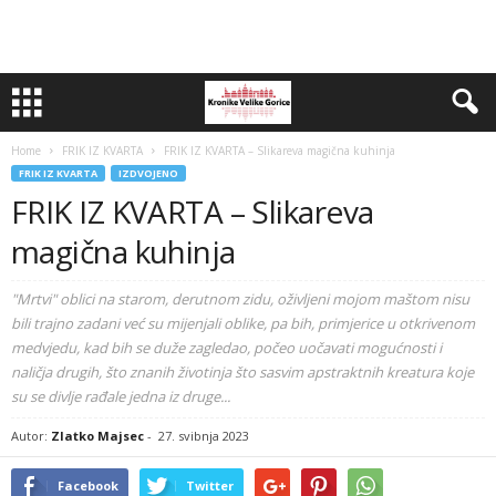
Home
FRIK IZ KVARTA
FRIK IZ KVARTA – Slikareva magična kuhinja
FRIK IZ KVARTA
IZDVOJENO
FRIK IZ KVARTA – Slikareva
magična kuhinja
"Mrtvi" oblici na starom, derutnom zidu, oživljeni mojom maštom nisu
bili trajno zadani već su mijenjali oblike, pa bih, primjerice u otkrivenom
medvjedu, kad bih se duže zagledao, počeo uočavati mogućnosti i
naličja drugih, što znanih životinja što sasvim apstraktnih kreatura koje
su se divlje rađale jedna iz druge...
Autor:
Zlatko Majsec
-
27. svibnja 2023
Facebook
Twitter