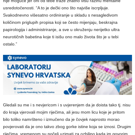
nije moguće jer oni od tebe traže znatno višu razinu mentalne
usredotočenosti. “A to je dečki ono što najviše iscrpljuje.
Svakodnevno višesatno ordiniranje u skladu s nesagledivom
količinom priglupih propisa koji se često mijenjaju, beskrajna
papirologija i administriranje, a sve u okruženju nerijetko ultra
neurotičnih babetina koje ti isišu ono malo života što je u tebi
ostalo.”
Gledali su me i s nevjericom i s uvjerenjem da je doista tako tj. nisu
do kraja vjerovali mojim riječima, ali jesu mom licu koje je pritom
bilo toliko namršteno i izmučeno da je čovjek naprosto morao
povjerovati da je ono takvo zbog gorke istine koja se iznosi. Drugim
riječima, vremenom su počeli uzimati za ozbiljno kada im govorim