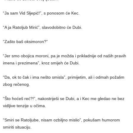
“Ja sam Vid Sljepić!”, s ponosom će Kec.
“A ja Ratoljub Mirić”, slavodobitno će Dubi.
“Zašto baš oksimoron?”
“Jer smo obojica moroni, pa je možda i prikladnije od naših pravih
imena i prezimena”, kroz smijeh će Dubi.
“Da, ok to čak i ima nešto smisla”, primijetim, ali i odmah požalim
zbog rečenog.
“Što hoćeš reć?!”, nakostriješi se Dubi, a i Kec me gledao ne bez
vidljive tenzije u očima.
“Smiri se Ratoljube, nisam ozbiljno mislio”, pokušam humorom
smiriti situaciju.