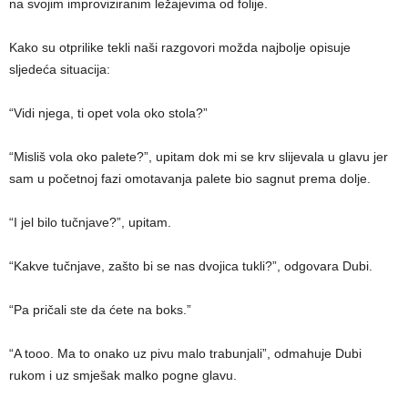
na svojim improviziranim ležajevima od folije.
Kako su otprilike tekli naši razgovori možda najbolje opisuje
sljedeća situacija:
“Vidi njega, ti opet vola oko stola?”
“Misliš vola oko palete?”, upitam dok mi se krv slijevala u glavu jer
sam u početnoj fazi omotavanja palete bio sagnut prema dolje.
“I jel bilo tučnjave?”, upitam.
“Kakve tučnjave, zašto bi se nas dvojica tukli?”, odgovara Dubi.
“Pa pričali ste da ćete na boks.”
“A tooo. Ma to onako uz pivu malo trabunjali”, odmahuje Dubi
rukom i uz smješak malko pogne glavu.