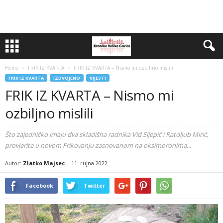
Home
FRIK IZ KVARTA
FRIK IZ KVARTA – Nismo mi ozbiljno mislili
FRIK IZ KVARTA
IZDVOJENO
VIJESTI
FRIK IZ KVARTA – Nismo mi
ozbiljno mislili
Što zajedničko imaju dva skladišna radnika Vid Sljepić i Ratoljub Mirić,
provjerite u novom Frikovanju zasnovanom na oksimoronima...
Autor:
Zlatko Majsec
-
11. rujna 2022
Facebook
Twitter