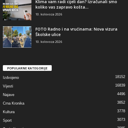
Klima vam radi cijeli dan? Izračunali smo
koliko vas zapravo košta...
10. kolovoza 2026
FOTO Radno i na vrućinama: Nova vizura
Školske ulice
10. kolovoza 2026
POPULARNE KATEGORIJE
18152
Izdvojeno
16839
Vijesti
4496
Najave
3852
Crna Kronika
3778
Kultura
3073
Sport