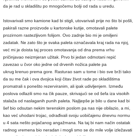
da je rad u skladištu po mnogočemu bolji od rada u uredu.
Istovarivali smo kamione kad bi stigli, utovarivali prije no što bi pošli,
pakirali razne proizvode u kartonske kutije, omotavali palete
prozirnom rastezljivom folijom. Ovo zadnje bio mi je omiljeni
zadatak. Ne zato što je svaka paleta označavala kraj rada na njoj,
već mi je doista taj proces omotavanja od dna prema vrhu
pričinjavao neizmjeran užitak. Prvo bi jedan odmotani repić
zavezao u čvor oko jedne od drvenih nožica palete pa
ukrug krenuo prema gore. Rasturao sam u tome i bio sve brži tako
da su me čak i ova dvojica koji čitav život rade po skladištima
promatrali s ponešto rezerviranim, ali ipak udivljenjem. Između
poslova odlazili smo na čik pauze, skrivajući se od šefa iza visokih
stalaža od naslaganih punih paleta. Najljepše je bilo u dane kad bi
šef bio odsutan nekim terenskim poslom pa nas nije obilazio, a mi,
kao već uhodani trojac, odrađivali svoju uobičajenu dnevnu normu
u 4 sata nešto pojačanog angažmana. Na taj bi nam način ostatak
radnog vremena bio neradan i mogli smo se do mile volje izležavati