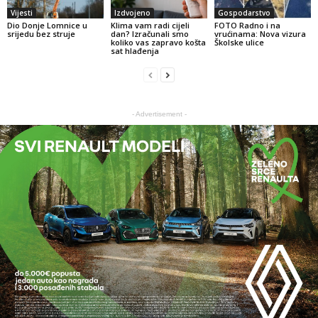
Vijesti
Izdvojeno
Gospodarstvo
Dio Donje Lomnice u
Klima vam radi cijeli
FOTO Radno i na
srijedu bez struje
dan? Izračunali smo
vrućinama: Nova vizura
koliko vas zapravo košta
Školske ulice
sat hlađenja
- Advertisement -