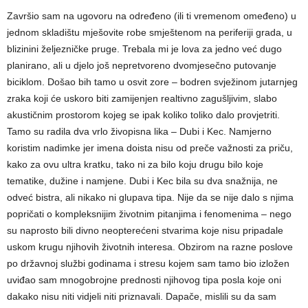
Završio sam na ugovoru na određeno (ili ti vremenom omeđeno) u
jednom skladištu mješovite robe smještenom na periferiji grada, u
blizinini željezničke pruge. Trebala mi je lova za jedno već dugo
planirano, ali u djelo još nepretvoreno dvomjesečno putovanje
biciklom. Došao bih tamo u osvit zore – bodren svježinom jutarnjeg
zraka koji će uskoro biti zamijenjen realtivno zagušljivim, slabo
akustičnim prostorom kojeg se ipak koliko toliko dalo provjetriti.
Tamo su radila dva vrlo živopisna lika – Dubi i Kec. Namjerno
koristim nadimke jer imena doista nisu od preče važnosti za priču,
kako za ovu ultra kratku, tako ni za bilo koju drugu bilo koje
tematike, dužine i namjene. Dubi i Kec bila su dva snažnija, ne
odveć bistra, ali nikako ni glupava tipa. Nije da se nije dalo s njima
popričati o kompleksnijim životnim pitanjima i fenomenima – nego
su naprosto bili divno neopterećeni stvarima koje nisu pripadale
uskom krugu njihovih životnih interesa. Obzirom na razne poslove
po državnoj službi godinama i stresu kojem sam tamo bio izložen
uviđao sam mnogobrojne prednosti njihovog tipa posla koje oni
dakako nisu niti vidjeli niti priznavali. Dapače, mislili su da sam