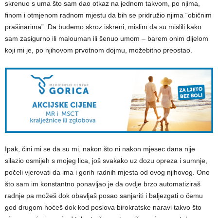
skrenuo s uma što sam dao otkaz na jednom takvom, po njima,
finom i otmjenom radnom mjestu da bih se pridružio njima “običnim
prašinarima”. Da budemo skroz iskreni, mislim da su mislili kako
sam zasigurno ili malouman ili šenuo umom – barem onim dijelom
koji mi je, po njihovom prvotnom dojmu, možebitno preostao.
Ipak, čini mi se da su mi, nakon što ni nakon mjesec dana nije
silazio osmijeh s mojeg lica, još svakako uz dozu opreza i sumnje,
počeli vjerovati da ima i gorih radnih mjesta od ovog njihovog. Ono
što sam im konstantno ponavljao je da ovdje brzo automatiziraš
radnje pa možeš dok obavljaš posao sanjariti i baljezgati o čemu
god drugom hoćeš dok kod poslova birokratske naravi takvo što