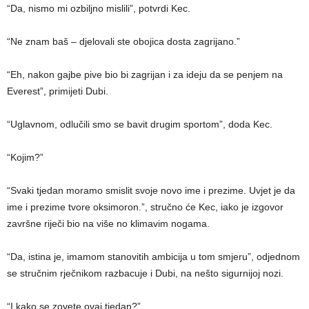
“Da, nismo mi ozbiljno mislili”, potvrdi Kec.
“Ne znam baš – djelovali ste obojica dosta zagrijano.”
“Eh, nakon gajbe pive bio bi zagrijan i za ideju da se penjem na
Everest”, primijeti Dubi.
“Uglavnom, odlučili smo se bavit drugim sportom”, doda Kec.
“Kojim?”
“Svaki tjedan moramo smislit svoje novo ime i prezime. Uvjet je da
ime i prezime tvore oksimoron.”, stručno će Kec, iako je izgovor
završne riječi bio na više no klimavim nogama.
“Da, istina je, imamom stanovitih ambicija u tom smjeru”, odjednom
se stručnim rječnikom razbacuje i Dubi, na nešto sigurnijoj nozi.
“I kako se zovete ovaj tjedan?”