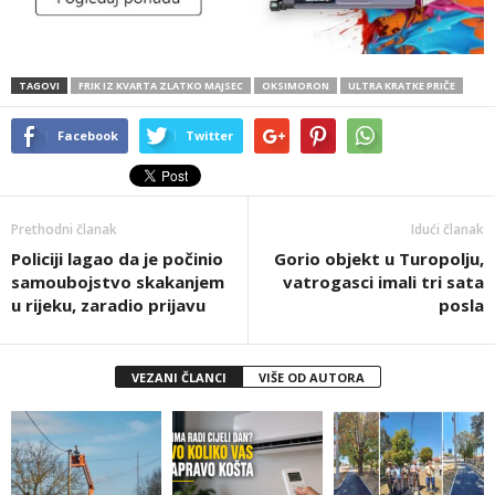
TAGOVI
FRIK IZ KVARTA ZLATKO MAJSEC
OKSIMORON
ULTRA KRATKE PRIČE
Facebook
Twitter
Prethodni članak
Idući članak
Policiji lagao da je počinio
Gorio objekt u Turopolju,
samoubojstvo skakanjem
vatrogasci imali tri sata
u rijeku, zaradio prijavu
posla
VEZANI ČLANCI
VIŠE OD AUTORA