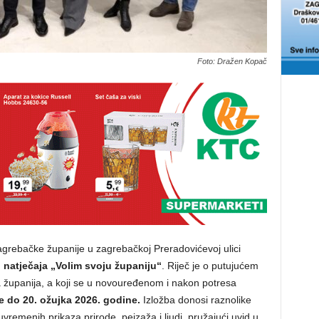
Foto: Dražen Kopač
agrebačke županije u zagrebačkoj Preradovićevoj ulici
o natječaja „Volim svoju županiju“
. Riječ je o putujućem
a županija, a koji se u novouređenom i nakon potresa
 do 20. ožujka 2026. godine.
Izložba donosi raznolike
suvremenih prikaza prirode, pejzaža i ljudi, pružajući uvid u