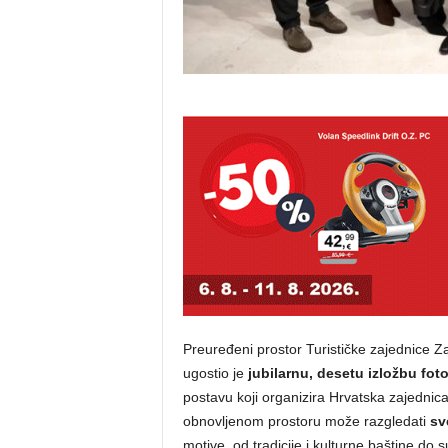
Preuređeni prostor Turističke zajednice Z
ugostio je
jubilarnu, desetu izložbu fot
postavu koji organizira Hrvatska zajednic
obnovljenom prostoru može razgledati
sve
motive, od tradicije i kulturne baštine do 