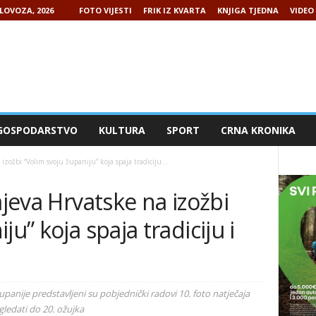
LOVOZA, 2026
FOTO VIJESTI
FRIK IZ KVARTA
KNJIGA TJEDNA
VIDEO 
GOSPODARSTVO
KULTURA
SPORT
CRNA KRONIKA
 izožbi “Volim svoju županiju” koja spaja tradiciju...
ajeva Hrvatske na izožbi
ju” koja spaja tradiciju i
panije predstavljeni su pobjednički radovi 10. foto natječaja
gledati do 20. ožujka