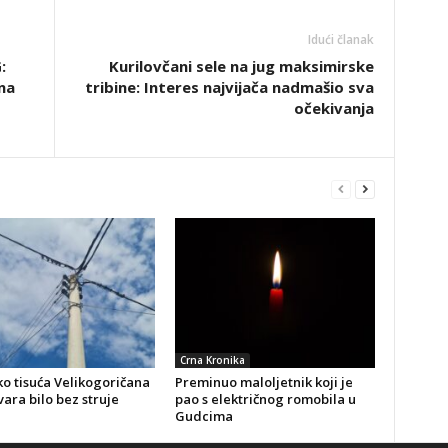
Idući članak
:
Kurilovčani sele na jug maksimirske
na
tribine: Interes najvijača nadmašio sva
očekivanja
Crna Kronika
o tisuća Velikogoričana
Preminuo maloljetnik koji je
ara bilo bez struje
pao s električnog romobila u
Gudcima