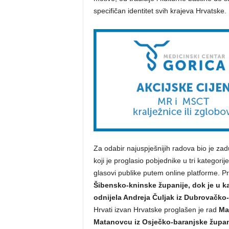
specifičan identitet svih krajeva Hrvatske.
Za odabir najuspješnijih radova bio je za
koji je proglasio pobjednike u tri kategorije
glasovi publike putem online platforme. Pr
Šibensko-kninske županije, dok je u ka
odnijela Andreja Čuljak iz Dubrovačko
Hrvati izvan Hrvatske proglašen je rad
Mai
Matanovcu iz Osječko-baranjske župan