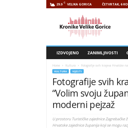
C
VELIKA GORICA
ČETVRTAK, 6 KO
29.9
Kronike
Velike
Gorice
IZDVOJENO
ZANIMLJIVOSTI
Home
Kultura
Fotografije svih krajeva Hrvatske na
KULTURA
VIJESTI
Fotografije svih kr
“Volim svoju župani
moderni pejzaž
U prostoru Turističke zajednice Zagrebačke žu
Hrvatske zajednice županija koji se mogu raz