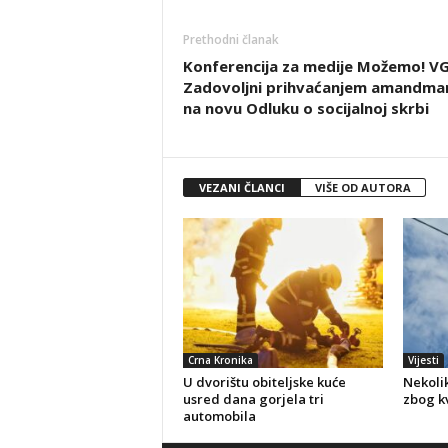
Prethodni članak
Konferencija za medije Možemo! VG
Zadovoljni prihvaćanjem amandma
na novu Odluku o socijalnoj skrbi
VEZANI ČLANCI
VIŠE OD AUTORA
Crna Kronika
Vijesti
U dvorištu obiteljske kuće
Nekolik
usred dana gorjela tri
zbog kv
automobila