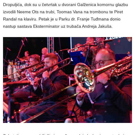
Dropuljića, dok su u četvrtak u dvorani Galženica komornu glazbu
izvodili Neeme Ots na trubi, Toomas Vana na trombonu te Piret
Randal na klaviru. Petak je u Parku dr. Franje Tuđmana donio
nastup sastava Eksterminator uz trubača Andreja Jakuša.