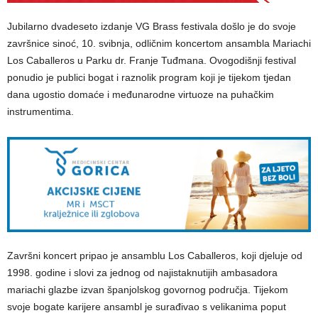
Jubilarno dvadeseto izdanje VG Brass festivala došlo je do svoje
završnice sinoć, 10. svibnja, odličnim koncertom ansambla Mariachi
Los Caballeros u Parku dr. Franje Tuđmana. Ovogodišnji festival
ponudio je publici bogat i raznolik program koji je tijekom tjedan
dana ugostio domaće i međunarodne virtuoze na puhačkim
instrumentima.
Završni koncert pripao je ansamblu Los Caballeros, koji djeluje od
1998. godine i slovi za jednog od najistaknutijih ambasadora
mariachi glazbe izvan španjolskog govornog područja. Tijekom
svoje bogate karijere ansambl je surađivao s velikanima poput