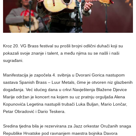
Kroz 20. VG Brass festival su prošli brojni odlični duhači koji su
pokazali svoje znanje i talent, a među njima su se našli i naši
sugrađani.
Manifestacija je započela 4. svibnja u Dvorani Gorica nastupom
sastava Spanish Brass – Luur Metals, čime je otvoren niz glazbenih
događanja. Već idućeg dana u crkvi Navještenja Blažene Djevice
Marije održan je koncert na kojem su uz pratnju orguljaša Alena
Kopunovića Legetina nastupili trubači Luka Buljan, Mario Lončar,
Petar Obradović i Dario Teskera.
Sredina tjedna bila je rezervirana za Jazz orkestar Oružanih snaga
Republike Hrvatske pod ravnanjem maestra bojnika Davora