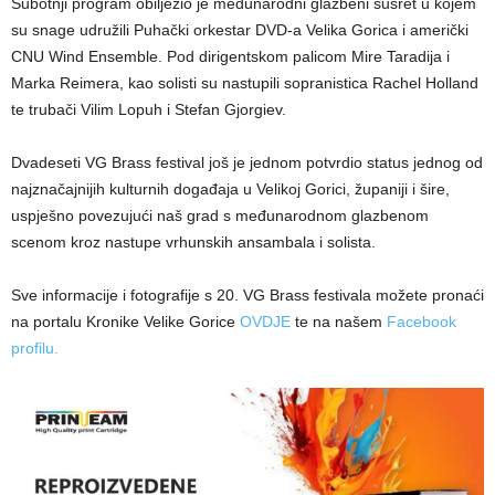
Subotnji program obilježio je međunarodni glazbeni susret u kojem
su snage udružili Puhački orkestar DVD-a Velika Gorica i američki
CNU Wind Ensemble. Pod dirigentskom palicom Mire Taradija i
Marka Reimera, kao solisti su nastupili sopranistica Rachel Holland
te trubači Vilim Lopuh i Stefan Gjorgiev.
Dvadeseti VG Brass festival još je jednom potvrdio status jednog od
najznačajnijih kulturnih događaja u Velikoj Gorici, županiji i šire,
uspješno povezujući naš grad s međunarodnom glazbenom
scenom kroz nastupe vrhunskih ansambala i solista.
Sve informacije i fotografije s 20. VG Brass festivala možete pronaći
na portalu Kronike Velike Gorice
OVDJE
te na našem
Facebook
profilu.