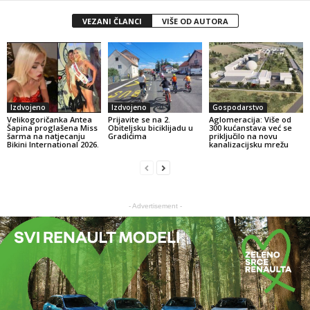
VEZANI ČLANCI
VIŠE OD AUTORA
Izdvojeno
Izdvojeno
Gospodarstvo
Velikogoričanka Antea
Prijavite se na 2.
Aglomeracija: Više od
Šapina proglašena Miss
Obiteljsku biciklijadu u
300 kućanstava već se
šarma na natjecanju
Gradićima
priključilo na novu
Bikini International 2026.
kanalizacijsku mrežu
- Advertisement -