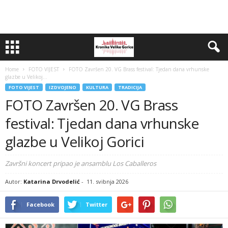
Home
FOTO VIJEST
FOTO Završen 20. VG Brass festival: Tjedan dana vrhunske
glazbe u Velikoj...
FOTO VIJEST
IZDVOJENO
KULTURA
TRADICIJA
FOTO Završen 20. VG Brass
festival: Tjedan dana vrhunske
glazbe u Velikoj Gorici
Završni koncert pripao je ansamblu Los Caballeros
Autor:
Katarina Drvodelić
-
11. svibnja 2026
Facebook
Twitter