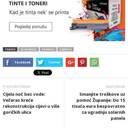
TAGOVI
20.VG BRASS
VG BRASS
VGBRASS
Facebook
Twitter
Prethodni članak
Idući članak
Cijela noć bez vode:
Smanjite troškove uz
Večeras kreće
pomoć Županije: Do 15
rekonstrukcija cijevi u više
tisuća eura bespovratno
goričkih ulica
za ugradnju solarnih
panela