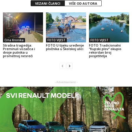
VEZANI ČLANCI
VIŠE OD AUTORA
Crna Kronika
FOTO VIJEST
FOTO VIJEST
Strašna tragedija:
FOTO U tijeku uređenje
FOTO Tradicionalni
Preminuli vozačica i
pločnika u Školskoj ulici
“Kupski plov” okupio
dvoje putnika u
rekordan broj
prometnoj nesreći
posjetitelja
- Advertisement -