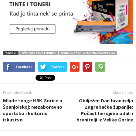
TAGOVI
OŠ EUGENA KVATERNIKA
OSNOVNA ŠKOLA EUGENA KVATERNIKA
Facebook
Twitter
Prethodni članak
Idući članak
Mlade snage HRK Gorice u
Obilježen Dan branitelja
Španjolskoj: Nezaboravno
Zagrebačke županije:
sportsko i kulturno
Počast herojima odali i
iskustvo
branitelji iz Velike Gorice