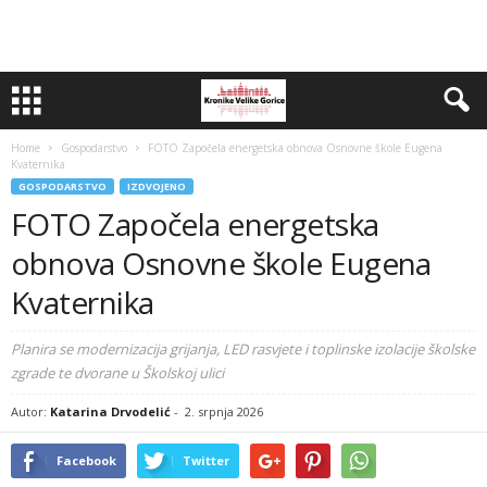
Home
Gospodarstvo
FOTO Započela energetska obnova Osnovne škole Eugena
Kvaternika
GOSPODARSTVO
IZDVOJENO
FOTO Započela energetska
obnova Osnovne škole Eugena
Kvaternika
Planira se modernizacija grijanja, LED rasvjete i toplinske izolacije školske
zgrade te dvorane u Školskoj ulici
Autor:
Katarina Drvodelić
-
2. srpnja 2026
Facebook
Twitter