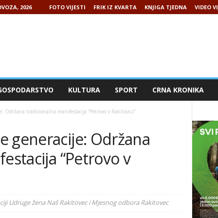
VOZA, 2026
FOTO VIJESTI
FRIK IZ KVARTA
KNJIGA TJEDNA
VIDEO VI
GOSPODARSTVO
KULTURA
SPORT
CRNA KRONIKA
: Održana tradicionalna manifestacija “Petrovo v Rakitovcu”
e generacije: Održana
festacija “Petrovo v
iji Udruge žena Naš Rakitovec i Mjesnog odbora Rakitovec