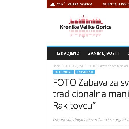
C
VELIKA GORICA
SUBOTA, 8 KOLO
24.5
Kronike
Velike
Gorice
IZDVOJENO
ZANIMLJIVOSTI
Home
FOTO VIJEST
FOTO Zabava za sve generacije
FOTO VIJEST
IZDVOJENO
FOTO Zabava za sv
tradicionalna mani
Rakitovcu”
Dvodnevno događanje ordžano je u organizac