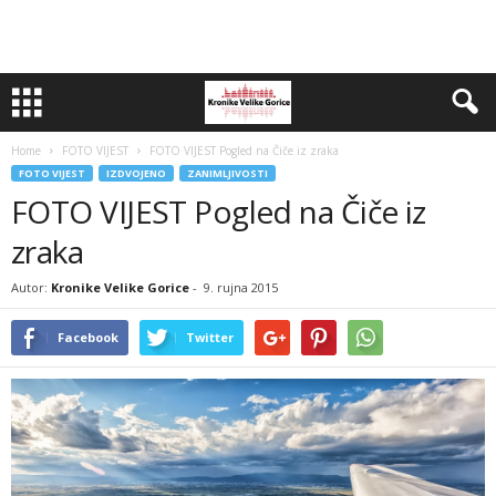
Home
FOTO VIJEST
FOTO VIJEST Pogled na Čiče iz zraka
FOTO VIJEST
IZDVOJENO
ZANIMLJIVOSTI
FOTO VIJEST Pogled na Čiče iz
zraka
Autor:
Kronike Velike Gorice
-
9. rujna 2015
Facebook
Twitter