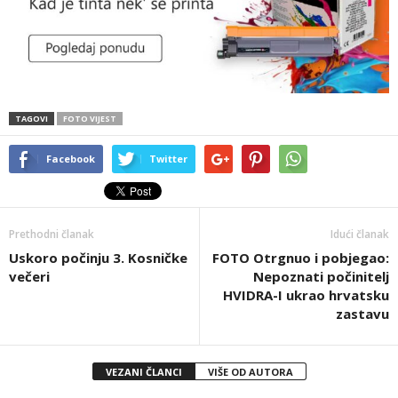
TAGOVI
FOTO VIJEST
Facebook
Twitter
Prethodni članak
Idući članak
Uskoro počinju 3. Kosničke
FOTO Otrgnuo i pobjegao:
večeri
Nepoznati počinitelj
HVIDRA-I ukrao hrvatsku
zastavu
VEZANI ČLANCI
VIŠE OD AUTORA