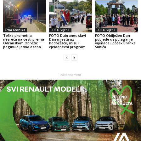
Crna Kronika
FOTO VIJEST
FOTO VIJEST
Teška prometna
FOTO Dubranec slavi
FOTO Obilježen Dan
nesreća na cesti prema
Dan mjesta uz
pobjede uz polaganje
Odranskom Obrežu:
hodočašće, misu i
vijenaca i doček Branka
poginula jedna osoba
cjelodnevni program
Šubića
- Advertisement -