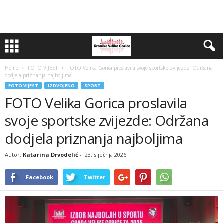
Home
FOTO VIJEST
FOTO Velika Gorica proslavila svoje sportske zvijezde: Održana
dodjela priznanja najboljima
FOTO VIJEST
IZDVOJENO
SPORT
FOTO Velika Gorica proslavila
svoje sportske zvijezde: Održana
dodjela priznanja najboljima
Autor:
Katarina Drvodelić
-
23. siječnja 2026
Facebook
Twitter