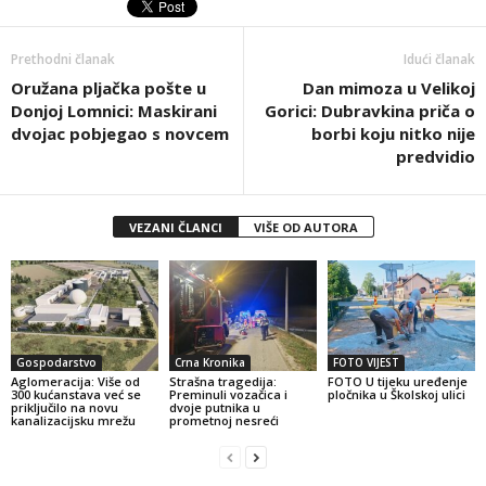
Prethodni članak
Idući članak
Oružana pljačka pošte u
Dan mimoza u Velikoj
Donjoj Lomnici: Maskirani
Gorici: Dubravkina priča o
dvojac pobjegao s novcem
borbi koju nitko nije
predvidio
VEZANI ČLANCI
VIŠE OD AUTORA
Gospodarstvo
Crna Kronika
FOTO VIJEST
Aglomeracija: Više od
Strašna tragedija:
FOTO U tijeku uređenje
300 kućanstava već se
Preminuli vozačica i
pločnika u Školskoj ulici
priključilo na novu
dvoje putnika u
kanalizacijsku mrežu
prometnoj nesreći