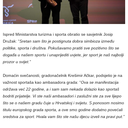
Ispred Ministarstva turizma i sporta obratio se savjetnik Josip
Družak: “
Sretan sam što je postignuta dobra simbioza između
politike, sporta i društva. Pokušavamo pratiti sve pozitivno što se
događa u našem sportu i unaprijediti uvjete, jer sport je naš najbolji
prozor u svijet.”
Domaćin svečanosti, gradonačelnik Krešimir Ačkar, podsjetio je na
važnost sportaša kao ambasadora grada: “
Ova se manifestacija
održava već 22 godine, a i sam sam nekada dolazio kao sportaš
bodriti prijatelje. Vi ste naši ambasadori i zaslužni ste za sve lijepo
što se o našem gradu čuje u Hrvatskoj i svijetu. S ponosom nosimo
titulu europskog grada sporta, a ove smo godine dodatno povećali
sredstva za sport. Hvala vam što ste našu djecu izveli na pravi put.”