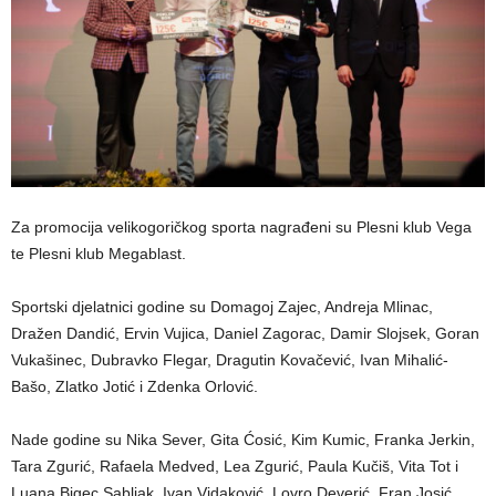
Za promocija velikogoričkog sporta nagrađeni su Plesni klub Vega
te Plesni klub Megablast.
Sportski djelatnici godine su Domagoj Zajec, Andreja Mlinac,
Dražen Dandić, Ervin Vujica, Daniel Zagorac, Damir Slojsek, Goran
Vukašinec, Dubravko Flegar, Dragutin Kovačević, Ivan Mihalić-
Bašo, Zlatko Jotić i Zdenka Orlović.
Nade godine su Nika Sever, Gita Ćosić, Kim Kumic, Franka Jerkin,
Tara Zgurić, Rafaela Medved, Lea Zgurić, Paula Kučiš, Vita Tot i
Luana Bigec Sabljak, Ivan Vidaković, Lovro Deverić, Fran Josić,