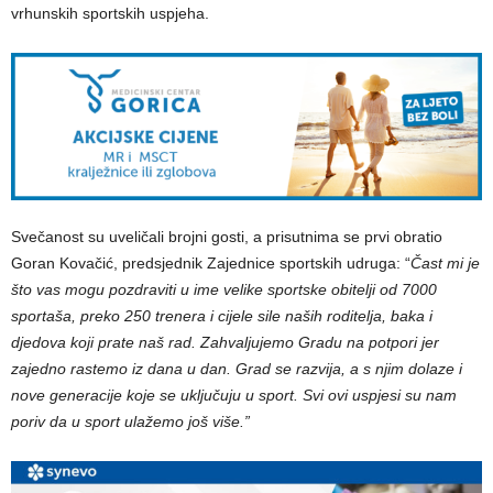
vrhunskih sportskih uspjeha.
Svečanost su uveličali brojni gosti, a prisutnima se prvi obratio
Goran Kovačić, predsjednik Zajednice sportskih udruga: “
Čast mi je
što vas mogu pozdraviti u ime velike sportske obitelji od 7000
sportaša, preko 250 trenera i cijele sile naših roditelja, baka i
djedova koji prate naš rad. Zahvaljujemo Gradu na potpori jer
zajedno rastemo iz dana u dan. Grad se razvija, a s njim dolaze i
nove generacije koje se uključuju u sport. Svi ovi uspjesi su nam
poriv da u sport ulažemo još više.”