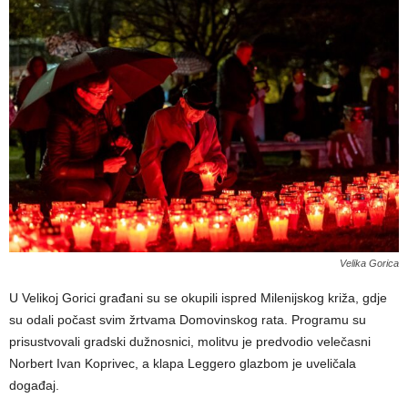
Velika Gorica
U Velikoj Gorici građani su se okupili ispred Milenijskog križa, gdje
su odali počast svim žrtvama Domovinskog rata. Programu su
prisustvovali gradski dužnosnici, molitvu je predvodio velečasni
Norbert Ivan Koprivec, a klapa Leggero glazbom je uveličala
događaj.