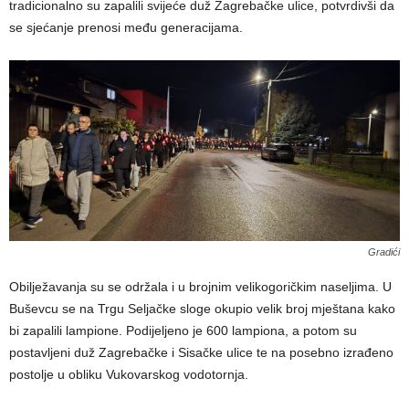
tradicionalno su zapalili svijeće duž Zagrebačke ulice, potvrdivši da
se sjećanje prenosi među generacijama.
Gradići
Obilježavanja su se održala i u brojnim velikogoričkim naseljima. U
Buševcu se na Trgu Seljačke sloge okupio velik broj mještana kako
bi zapalili lampione. Podijeljeno je 600 lampiona, a potom su
postavljeni duž Zagrebačke i Sisačke ulice te na posebno izrađeno
postolje u obliku Vukovarskog vodotornja.