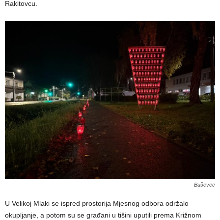
Rakitovcu.
Buševec
U Velikoj Mlaki se ispred prostorija Mjesnog odbora održalo
okupljanje, a potom su se građani u tišini uputili prema Križnom