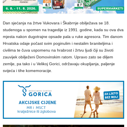
Dan sjećanja na žrtve Vukovara i Škabrnje obilježava se 18.
studenoga u spomen na tragedije iz 1991. godine, kada su ova dva
mjesta nakon dugotrajne opsade pala u ruke agresora. Tim danom
Hrvatska odaje počast svim poginulim i nestalim braniteljima i
civilima te čuva uspomenu na hrabrost i žrtvu ljudi čiji su životi
zauvijek obilježeni Domovinskim ratom. Upravo zato se diljem
zemlje, pa tako i u Velikoj Gorici, održavaju okupljanja, paljenje
svijeća i tihe komemoracije.