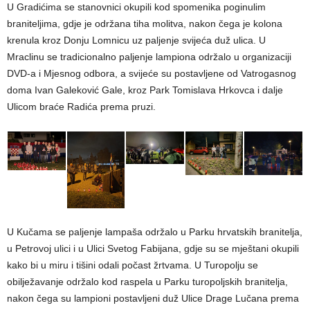
U Gradićima se stanovnici okupili kod spomenika poginulim
braniteljima, gdje je održana tiha molitva, nakon čega je kolona
krenula kroz Donju Lomnicu uz paljenje svijeća duž ulica. U
Mraclinu se tradicionalno paljenje lampiona održalo u organizaciji
DVD-a i Mjesnog odbora, a svijeće su postavljene od Vatrogasnog
doma Ivan Galeković Gale, kroz Park Tomislava Hrkovca i dalje
Ulicom braće Radića prema pruzi.
U Kučama se paljenje lampaša održalo u Parku hrvatskih branitelja,
u Petrovoj ulici i u Ulici Svetog Fabijana, gdje su se mještani okupili
kako bi u miru i tišini odali počast žrtvama. U Turopolju se
obilježavanje održalo kod raspela u Parku turopoljskih branitelja,
nakon čega su lampioni postavljeni duž Ulice Drage Lučana prema