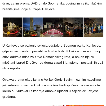
drvu, zatim prema DVD-u i do Spomenika poginulim velikomlačkim
braniteljima, gdje su zapalili svijeće.
U Kurilovcu se paljenje svijeća održalo u Spomen parku Kurilovec,
gdje su se mještani prisjetili svih stradalih. U Lukavcu se u župnoj
crkvi održala misa za žrtve Domovinskog rata, a nakon nje su
mještani ispred Društvenog doma zapalili lampione i postavili ih duž
ulica mjesta.
Ovakva brojna okupljanja u Velikoj Gorici i svim njezinim naseljima
još jednom pokazuju koliko je snažna tradicija čuvanja sjećanja te
koliko su Vukovar i Škabrnja duboko upisani u zajedničku svijest
građana.