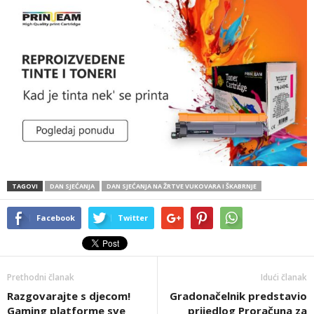
TAGOVI
DAN SJEĆANJA
DAN SJEĆANJA NA ŽRTVE VUKOVARA I ŠKABRNJE
Facebook
Twitter
Prethodni članak
Idući članak
Razgovarajte s djecom!
Gradonačelnik predstavio
Gaming platforme sve
prijedlog Proračuna za