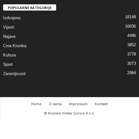
POPULARNE KATEGORIJE
18148
Izdvojeno
16836
Vijesti
4496
Najave
3852
Crna Kronika
3778
Kultura
3073
Sport
2984
Zanimljivosti
Home
O nama
Impressum
Kontakt
© Kronike Velike Gorice d.o.o.