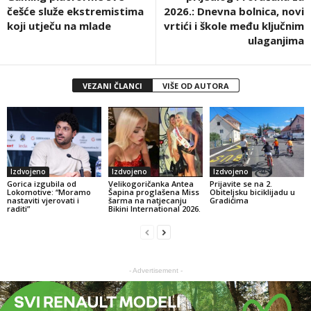
češće služe ekstremistima
2026.: Dnevna bolnica, novi
koji utječu na mlade
vrtići i škole među ključnim
ulaganjima
VEZANI ČLANCI
VIŠE OD AUTORA
Izdvojeno
Izdvojeno
Izdvojeno
Gorica izgubila od
Velikogoričanka Antea
Prijavite se na 2.
Lokomotive: “Moramo
Šapina proglašena Miss
Obiteljsku biciklijadu u
nastaviti vjerovati i
šarma na natjecanju
Gradićima
raditi”
Bikini International 2026.
- Advertisement -