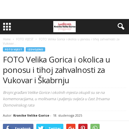
Home
FOTO VIJEST
FOTO Velika Gorica i okolica u ponosu i tihoj zahvalnosti za
Vukovar...
FOTO VIJEST
IZDVOJENO
FOTO Velika Gorica i okolica u
ponosu i tihoj zahvalnosti za
Vukovar i Škabrnju
Brojni građani Velike Gorice i okolnih mjesta okupili su se na
komemoracijama, u molitvama i paljenju svijeća u čast žrtvama
Domovinskog rata
Autor:
Kronike Velike Gorice
-
18. studenoga 2025
Facebook
Twitter