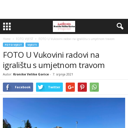
Home
FOTO VIJEST
FOTO U Vukovini radovi na igralištu s umjetnom travom
FOTO VIJEST
VIJESTI
FOTO U Vukovini radovi na
igralištu s umjetnom travom
Autor:
Kronike Velike Gorice
-
7. srpnja 2021
Facebook
Twitter