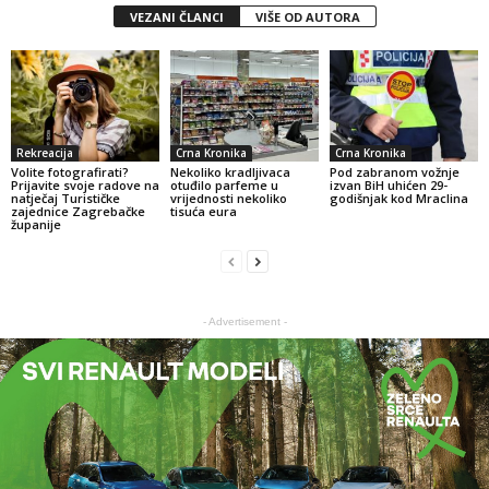
VEZANI ČLANCI
VIŠE OD AUTORA
Rekreacija
Crna Kronika
Crna Kronika
Volite fotografirati?
Nekoliko kradljivaca
Pod zabranom vožnje
Prijavite svoje radove na
otuđilo parfeme u
izvan BiH uhićen 29-
natječaj Turističke
vrijednosti nekoliko
godišnjak kod Mraclina
zajednice Zagrebačke
tisuća eura
županije
- Advertisement -