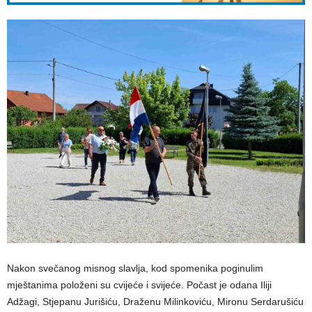
Nakon svečanog misnog slavlja, kod spomenika poginulim
mještanima položeni su cvijeće i svijeće. Počast je odana Iliji
Adžagi, Stjepanu Jurišiću, Draženu Milinkoviću, Mironu Serdarušiću