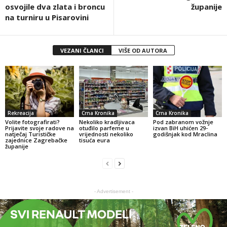
osvojile dva zlata i broncu
županije
na turniru u Pisarovini
VEZANI ČLANCI
VIŠE OD AUTORA
Rekreacija
Crna Kronika
Crna Kronika
Volite fotografirati?
Nekoliko kradljivaca
Pod zabranom vožnje
Prijavite svoje radove na
otuđilo parfeme u
izvan BiH uhićen 29-
natječaj Turističke
vrijednosti nekoliko
godišnjak kod Mraclina
zajednice Zagrebačke
tisuća eura
županije
- Advertisement -