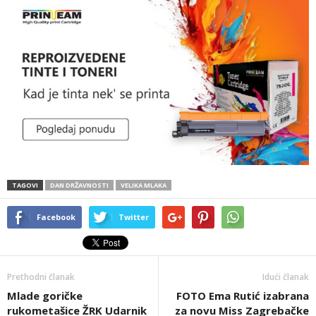
TAGOVI
DAN DRŽAVNOSTI
VELIKA MLAKA
Facebook
Twitter
Prethodni članak
Idući članak
Mlade goričke
FOTO Ema Rutić izabrana
rukometašice ŽRK Udarnik
za novu Miss Zagrebačke