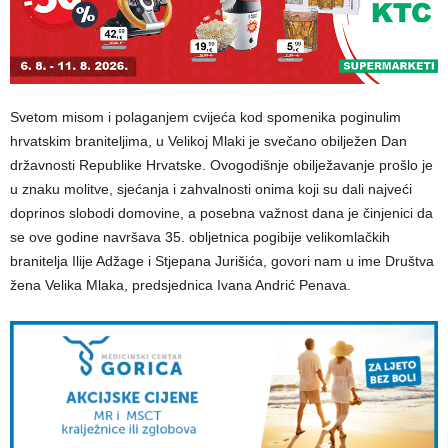
Svetom misom i polaganjem cvijeća kod spomenika poginulim
hrvatskim braniteljima, u Velikoj Mlaki je svečano obilježen Dan
državnosti Republike Hrvatske. Ovogodišnje obilježavanje prošlo je
u znaku molitve, sjećanja i zahvalnosti onima koji su dali najveći
doprinos slobodi domovine, a posebna važnost dana je činjenici da
se ove godine navršava 35. obljetnica pogibije velikomlačkih
branitelja Ilije Adžage i Stjepana Jurišića, govori nam u ime Društva
žena Velika Mlaka, predsjednica Ivana Andrić Penava.