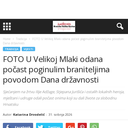
Home
Tradicija
FOTO U Velikoj Mlaki odana počast poginulim braniteljima povodom
Dana državnosti
TRADICIJA
VIJESTI
FOTO U Velikoj Mlaki odana
počast poginulim braniteljima
povodom Dana državnosti
Sjećanjem na žrtvu Ilije Adžage, Stjepana Jurišića i ostalih lokalnih heroja,
mještani i udruge odali počast onima koji su dali živote za slobodnu
Hrvatsku
Autor:
Katarina Drvodelić
-
31. svibnja 2026
Facebook
Twitter