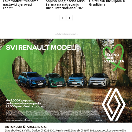
Lokomotive: “Moramo
Šapina proglašena Miss
Obiteljsku biciklijadu u
nastaviti vjerovati i
šarma na natjecanju
Gradićima
raditi”
Bikini International 2026.
- Advertisement -