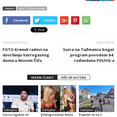
TAGOVI
MOST ČIČKA POLJANA
Facebook
Twitter
Prethodni članak
Idući članak
FOTO Krenuli radovi na
Sutra na Tuđmancu bogat
dovršenju Vatrogasnog
program povodom 64.
doma u Novom Čiču
rođendana POUVG-a
VEZANI ČLANCI
VIŠE OD AUTORA
Izdvojeno
Izdvojeno
Izdvojeno
Gorica izgubila od
Velikogoričanka Antea
Prijavite se na 2.