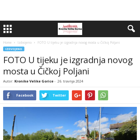
Home
Izdvojeno
FOTO U tijeku je izgradnja novog mosta u Čičkoj Poljani
IZDVOJENO
FOTO U tijeku je izgradnja novog
mosta u Čičkoj Poljani
Autor:
Kronike Velike Gorice
-
26. travnja 2024
Facebook
Twitter