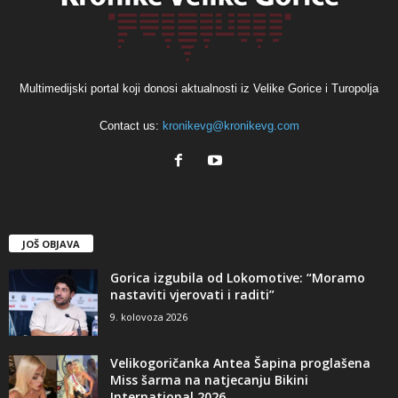
Multimedijski portal koji donosi aktualnosti iz Velike Gorice i Turopolja
Contact us:
kronikevg@kronikevg.com
JOŠ OBJAVA
Gorica izgubila od Lokomotive: “Moramo
nastaviti vjerovati i raditi”
9. kolovoza 2026
Velikogoričanka Antea Šapina proglašena
Miss šarma na natjecanju Bikini
International 2026.