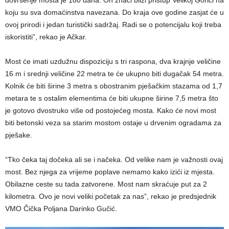
dovršenje mosta je 180 dana. On znači bliži pristup Velikoj Gorici na
koju su sva domaćinstva navezana. Do kraja ove godine zasjat će u
ovoj prirodi i jedan turistički sadržaj. Radi se o potencijalu koji treba
iskoristiti”, rekao je Ačkar.
Most će imati uzdužnu dispoziciju s tri raspona, dva krajnje veličine
16 m i srednji veličine 22 metra te će ukupno biti dugačak 54 metra.
Kolnik će biti širine 3 metra s obostranim pješačkim stazama od 1,7
metara te s ostalim elementima će biti ukupne širine 7,5 metra što
je gotovo dvostruko više od postojećeg mosta. Kako će novi most
biti betonski veza sa starim mostom ostaje u drvenim ogradama za
pješake.
“Tko čeka taj dočeka ali se i načeka. Od velike nam je važnosti ovaj
most. Bez njega za vrijeme poplave nemamo kako izići iz mjesta.
Obilazne ceste su tada zatvorene. Most nam skraćuje put za 2
kilometra. Ovo je novi veliki početak za nas”, rekao je predsjednik
VMO Čička Poljana Darinko Gučić.