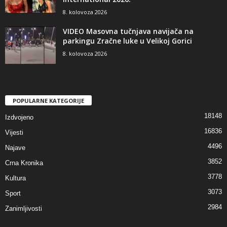
8. kolovoza 2026
VIDEO Masovna tučnjava navijača na
parkingu Zračne luke u Velikoj Gorici
8. kolovoza 2026
POPULARNE KATEGORIJE
18148
Izdvojeno
16836
Vijesti
4496
Najave
3852
Crna Kronika
3778
Kultura
3073
Sport
2984
Zanimljivosti