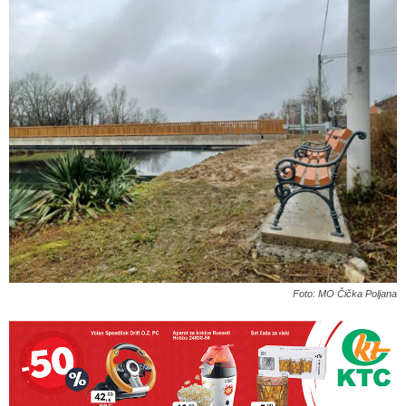
Foto: MO Čička Poljana