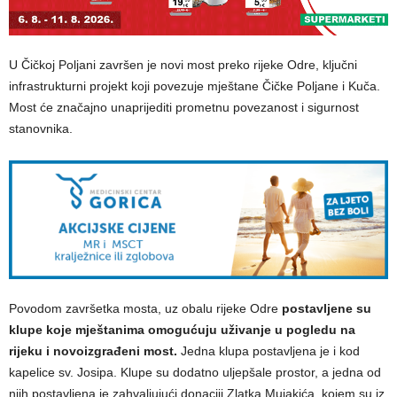
U Čičkoj Poljani završen je novi most preko rijeke Odre, ključni
infrastrukturni projekt koji povezuje mještane Čičke Poljane i Kuča.
Most će značajno unaprijediti prometnu povezanost i sigurnost
stanovnika.
Povodom završetka mosta, uz obalu rijeke Odre
postavljene su
klupe koje mještanima omogućuju uživanje u pogledu na
rijeku i novoizgrađeni most.
Jedna klupa postavljena je i kod
kapelice sv. Josipa. Klupe su dodatno uljepšale prostor, a jedna od
njih postavljena je zahvaljujući donaciji Zlatka Mujakića, kojem su iz