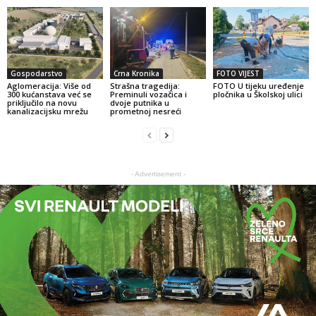
Gospodarstvo
Crna Kronika
FOTO VIJEST
Aglomeracija: Više od
Strašna tragedija:
FOTO U tijeku uređenje
300 kućanstava već se
Preminuli vozačica i
pločnika u Školskoj ulici
priključilo na novu
dvoje putnika u
kanalizacijsku mrežu
prometnoj nesreći
- Advertisement -