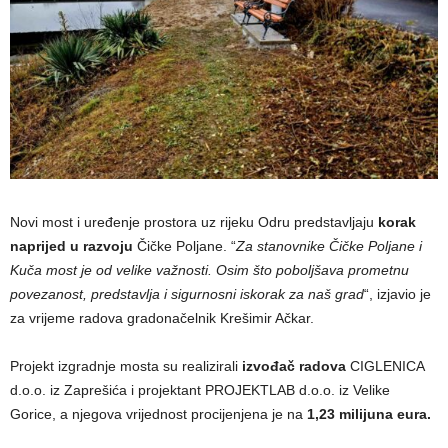
Novi most i uređenje prostora uz rijeku Odru predstavljaju
korak
naprijed u razvoju
Čičke Poljane. “
Za stanovnike Čičke Poljane i
Kuča most je od velike važnosti. Osim što poboljšava prometnu
povezanost, predstavlja i sigurnosni iskorak za naš grad
“, izjavio je
za vrijeme radova gradonačelnik Krešimir Ačkar.
Projekt izgradnje mosta su realizirali
izvođač radova
CIGLENICA
d.o.o. iz Zaprešića i projektant PROJEKTLAB d.o.o. iz Velike
Gorice, a njegova vrijednost procijenjena je na
1,23 milijuna eura.