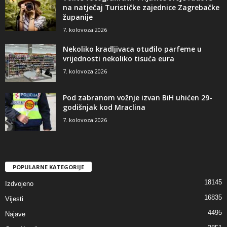
na natječaj Turističke zajednice Zagrebačke
županije
7. kolovoza 2026
Nekoliko kradljivaca otuđilo parfeme u
vrijednosti nekoliko tisuća eura
7. kolovoza 2026
Pod zabranom vožnje izvan BiH uhićen 29-
godišnjak kod Mraclina
7. kolovoza 2026
POPULARNE KATEGORIJE
18145
Izdvojeno
16835
Vijesti
4495
Najave