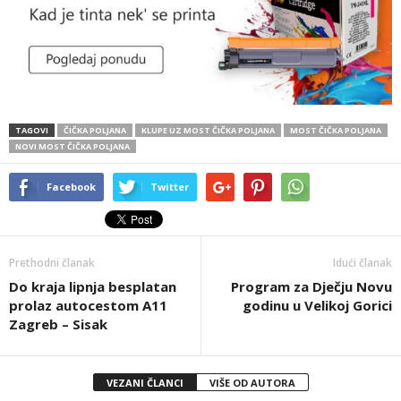
TAGOVI
ČIČKA POLJANA
KLUPE UZ MOST ČIČKA POLJANA
MOST ČIČKA POLJANA
NOVI MOST ČIČKA POLJANA
Facebook
Twitter
Prethodni članak
Idući članak
Do kraja lipnja besplatan
Program za Dječju Novu
prolaz autocestom A11
godinu u Velikoj Gorici
Zagreb – Sisak
VEZANI ČLANCI
VIŠE OD AUTORA