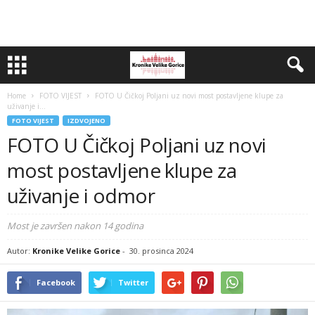
Home
FOTO VIJEST
FOTO U Čičkoj Poljani uz novi most postavljene klupe za
uživanje i...
FOTO VIJEST
IZDVOJENO
FOTO U Čičkoj Poljani uz novi
most postavljene klupe za
uživanje i odmor
Most je završen nakon 14 godina
Autor:
Kronike Velike Gorice
-
30. prosinca 2024
Facebook
Twitter