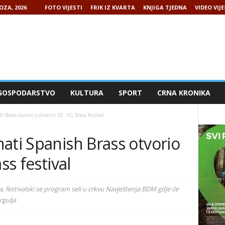
OZA, 2026
FOTO VIJESTI
FRIK IZ KVARTA
KNJIGA TJEDNA
VIDEO VIJE
GOSPODARSTVO
KULTURA
SPORT
CRNA KRONIKA
Brass otvorio jubilarni 20. VG Brass festival
ati Spanish Brass otvorio
ss festival
, festivalski se program seli u crkvu Navještenja BDM gdje će
rgulja