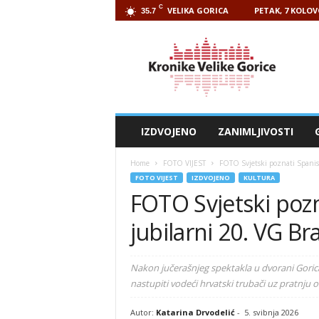
C
VELIKA GORICA
PETAK, 7 KOLOV
35.7
Kronike
Velike
Gorice
IZDVOJENO
ZANIMLJIVOSTI
Home
FOTO VIJEST
FOTO Svjetski poznati Spanish 
FOTO VIJEST
IZDVOJENO
KULTURA
FOTO Svjetski pozn
jubilarni 20. VG Bra
Nakon jučerašnjeg spektakla u dvorani Gorica
nastupiti vodeći hrvatski trubači uz pratnju o
Autor:
Katarina Drvodelić
-
5. svibnja 2026