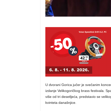
U dvorani Gorica jučer je svečanim konce
izdanje Velikogoričkog brass festivala. S
više od tri desetljeća, predstavio se velik
kvinteta današnjice.