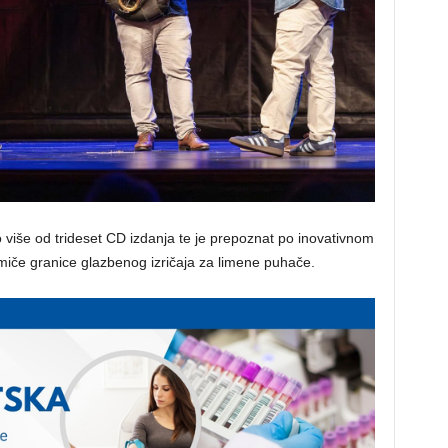
o više od trideset CD izdanja te je prepoznat po inovativnom
miče granice glazbenog izričaja za limene puhače.