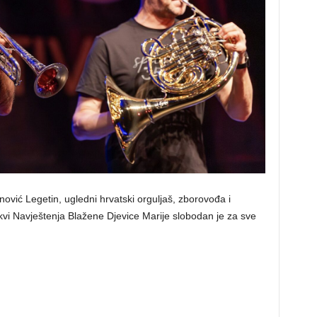
nović Legetin, ugledni hrvatski orguljaš, zborovođa i
rkvi Navještenja Blažene Djevice Marije slobodan je za sve