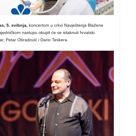
s, 5. svibnja,
koncertom u crkvi Navještenja Blažene
ajedničkom nastupu okupit će se istaknuti hrvatski
ar, Petar Obradović i Dario Teskera.