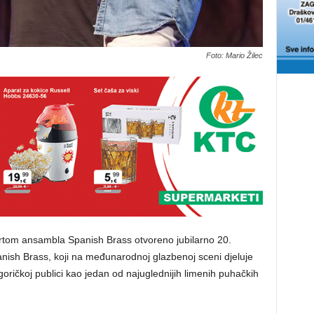
Foto: Mario Žilec
rtom ansambla Spanish Brass otvoreno jubilarno 20.
panish Brass, koji na međunarodnoj glazbenoj sceni djeluje
ogoričkoj publici kao jedan od najuglednijih limenih puhačkih