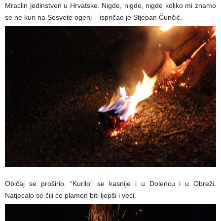
Mraclin jedinstven u Hrvatske. Nigde, nigde, nigde koliko mi znamo
se ne kuri na Sesvete ogenj – ispričao je Stjepan Čunčić.
Običaj se proširio. “Kurilo” se kasnije i u Dolencu i u Obreži.
Natjecalo se čiji će plamen biti ljepši i veći.