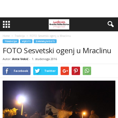
Home
Tradicija
FOTO Sesvetski ogenj u Mraclinu
TRADICIJA
VIJESTI
ZANIMLJIVOSTI
FOTO Sesvetski ogenj u Mraclinu
Autor:
Ante Vekić
-
1. studenoga 2016
Facebook
Twitter