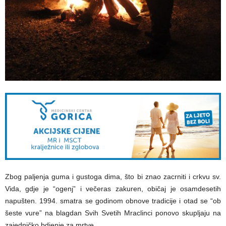
Zbog paljenja guma i gustoga dima, što bi znao zacrniti i crkvu sv.
Vida, gdje je “ogenj” i večeras zakuren, običaj je osamdesetih
napušten. 1994. smatra se godinom obnove tradicije i otad se “ob
šeste vure” na blagdan Svih Svetih Mraclinci ponovo skupljaju na
zajedničko bdjenje za mrtve.