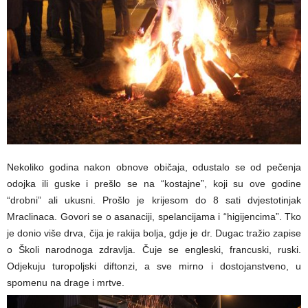
Nekoliko godina nakon obnove običaja, odustalo se od pečenja
odojka ili guske i prešlo se na “kostajne”, koji su ove godine
“drobni” ali ukusni. Prošlo je krijesom do 8 sati dvjestotinjak
Mraclinaca. Govori se o asanaciji, spelancijama i “higijencima”. Tko
je donio više drva, čija je rakija bolja, gdje je dr. Dugac tražio zapise
o Školi narodnoga zdravlja. Čuje se engleski, francuski, ruski.
Odjekuju turopoljski diftonzi, a sve mirno i dostojanstveno, u
spomenu na drage i mrtve.