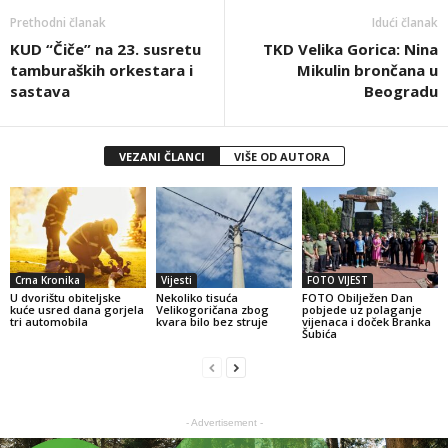
Prethodni članak
Idući članak
KUD “Čiče” na 23. susretu
TKD Velika Gorica: Nina
tamburaških orkestara i
Mikulin brončana u
sastava
Beogradu
VEZANI ČLANCI
VIŠE OD AUTORA
Crna Kronika
Vijesti
FOTO VIJEST
U dvorištu obiteljske
Nekoliko tisuća
FOTO Obilježen Dan
kuće usred dana gorjela
Velikogoričana zbog
pobjede uz polaganje
tri automobila
kvara bilo bez struje
vijenaca i doček Branka
Šubića
- Advertisement -