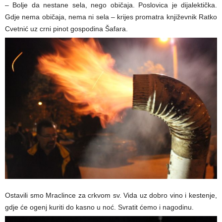
– Bolje da nestane sela, nego običaja. Poslovica je dijalektička.
Gdje nema običaja, nema ni sela – krijes promatra književnik Ratko
Cvetnić uz crni pinot gospodina Šafara.
Ostavili smo Mraclince za crkvom sv. Vida uz dobro vino i kestenje,
gdje će ogenj kuriti do kasno u noć. Svratit ćemo i nagodinu.