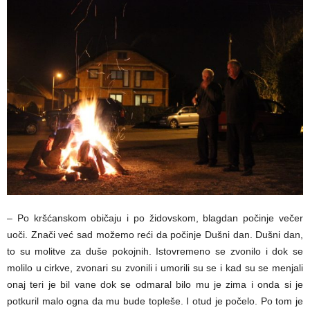
– Po kršćanskom običaju i po židovskom, blagdan počinje večer
uoči. Znači već sad možemo reći da počinje Dušni dan. Dušni dan,
to su molitve za duše pokojnih. Istovremeno se zvonilo i dok se
molilo u cirkve, zvonari su zvonili i umorili su se i kad su se menjali
onaj teri je bil vane dok se odmaral bilo mu je zima i onda si je
potkuril malo ogna da mu bude topleše. I otud je počelo. Po tom je