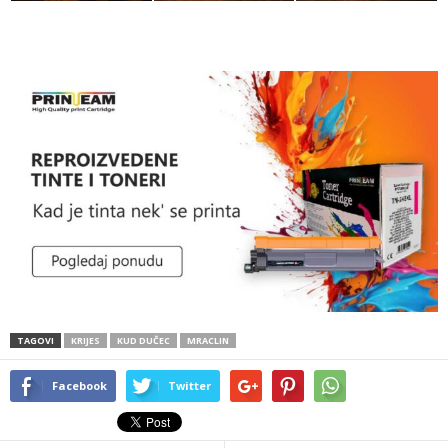
TAGOVI
KRIJES
KUD DUČEC
MRACLIN
Facebook
Twitter