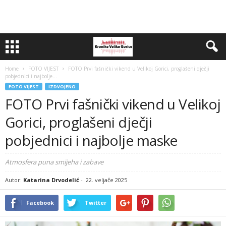
Home
FOTO VIJEST
FOTO Prvi fašnički vikend u Velikoj Gorici, proglašeni dječji
pobjednici i najbolje...
FOTO VIJEST
IZDVOJENO
FOTO Prvi fašnički vikend u Velikoj
Gorici, proglašeni dječji
pobjednici i najbolje maske
Atmosfera puna smijeha i zabave
Autor:
Katarina Drvodelić
-
22. veljače 2025
Facebook
Twitter