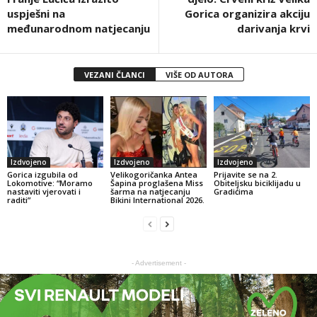
uspješni na
Gorica organizira akciju
međunarodnom natjecanju
darivanja krvi
VEZANI ČLANCI
VIŠE OD AUTORA
Izdvojeno
Izdvojeno
Izdvojeno
Gorica izgubila od
Velikogoričanka Antea
Prijavite se na 2.
Lokomotive: “Moramo
Šapina proglašena Miss
Obiteljsku biciklijadu u
nastaviti vjerovati i
šarma na natjecanju
Gradićima
raditi”
Bikini International 2026.
- Advertisement -