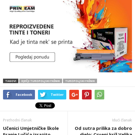
TAGOVI
DJEČJI TUROPOLJSKI FAŠNIK
TUROPOLJSKI FAŠNIK
Facebook
Twitter
Prethodni članak
Idući članak
Učenici Umjetničke škole
Od sutra prilika za dobro
Franje Lučića izrazito
djelo: Crveni križ Velika