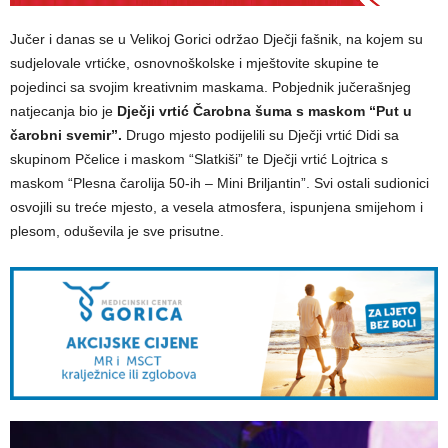
Jučer i danas se u Velikoj Gorici održao Dječji fašnik, na kojem su
sudjelovale vrtićke, osnovnoškolske i mještovite skupine te
pojedinci sa svojim kreativnim maskama. Pobjednik jučerašnjeg
natjecanja bio je
Dječji vrtić Čarobna šuma s maskom “Put u
čarobni svemir”.
Drugo mjesto podijelili su Dječji vrtić Didi sa
skupinom Pčelice i maskom “Slatkiši” te Dječji vrtić Lojtrica s
maskom “Plesna čarolija 50-ih – Mini Briljantin”. Svi ostali sudionici
osvojili su treće mjesto, a vesela atmosfera, ispunjena smijehom i
plesom, oduševila je sve prisutne.