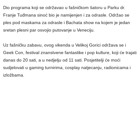
Dio programa koji se održavao u fašničkom šatoru u Parku dr.
Franje Tuđmana sinoć bio je namijenjen i za odrasle. Održao se
ples pod maskama za odrasle i Bachata show na kojem je jedan
sretan plesni par osvojio putovanje u Veneciju.
Uz fašničku zabavu, ovog vikenda u Velikoj Gorici održava se i
Geek Con, festival znanstvene fantastike i pop kulture, koji će trajati
danas do 20 sati, a u nedjelju od 11 sati. Posjetitelji će moći
sudjelovati u gaming turnirima, cosplay natjecanju, radionicama i
izložbama.