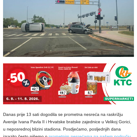
Danas prije 13 sati dogodila se prometna nesreća na raskrižju
Avenije Ivana Pavla II i Hrvatske bratske zajednice u Velikoj Gorici,
u neposrednoj blizini stadiona. Posdjećamo, posljednjih dana
izrazito često pišemo o
prometnim nesrećama na našem području