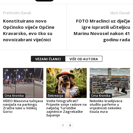
Prethodni članak
Idući članak
Konstituirano novo
FOTO Mraclinci uz dječje
Općinsko vijeće Općine
igre ispratili učiteljicu
Kravarsko, evo tko su
Marinu Novosel nakon 41
novoizabrani vijećnici
godinu rada
VEZANI ČLANCI
VIŠE OD AUTORA
Crna Kronika
Rekreacija
Crna Kronika
VIDEO Masovna tučnjava
Volite fotografirati?
Nekoliko kradljivaca
navijača na parkingu
Prijavite svoje radove na
otuđilo parfeme u
Zračne luke u Velikoj
natječaj Turističke
vrijednosti nekoliko
Gorici
zajednice Zagrebačke
tisuća eura
županije