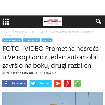
Home
Crna Kronika
FOTO I VIDEO Prometna nesreća u Velikoj Gorici: Jedan
automobil završio na...
CRNA KRONIKA
FOTO VIJEST
VIJESTI
FOTO I VIDEO Prometna nesreća
u Velikoj Gorici: Jedan automobil
završio na boku, drugi razbijen
Autor:
Katarina Drvodelić
-
11. lipnja 2025
Facebook
Twitter