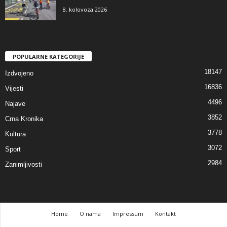
8. kolovoza 2026
POPULARNE KATEGORIJE
18147
Izdvojeno
16836
Vijesti
4496
Najave
3852
Crna Kronika
3778
Kultura
3072
Sport
2984
Zanimljivosti
Home
O nama
Impressum
Kontakt