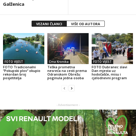
Galženica
VEZANI ČLANCI
VIŠE OD AUTORA
FOTO VIJEST
Crna Kronika
FOTO VIJEST
FOTO Tradicionalni
Teška prometna
FOTO Dubranec slavi
“Pokupski plov” okupio
nesreća na cesti prema
Dan mjesta uz
rekordan broj
Odranskom Obrežu:
hodočašće, misu i
posjetitelja
poginula jedna osoba
cjelodnevni program
- Advertisement -