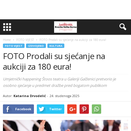
Home
FOTO VIJEST
FOTO Prodali su sjećanje na aukciji za 180 eura!
FOTO VIJEST
IZDVOJENO
KULTURA
FOTO Prodali su sjećanje na
aukciji za 180 eura!
Umjetnički happening Štoos teatra u Galeriji Galženici pretvorio je
osobno sjećanje u predmet dražbe pred bogatom publikom
Autor:
Katarina Drvodelić
-
24. studenoga 2025
Facebook
Twitter