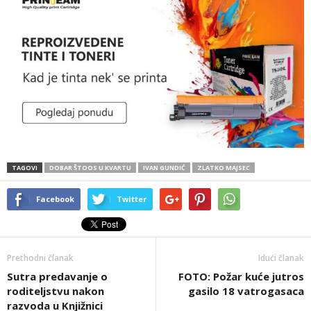
TAGOVI
DOBAR ŠTOOS U KVARTU
IVAN GUNDIĆ
ZLATKO MAJSEC
Facebook
Twitter
Prethodni članak
Idući članak
Sutra predavanje o
FOTO: Požar kuće jutros
roditeljstvu nakon
gasilo 18 vatrogasaca
razvoda u Knjižnici