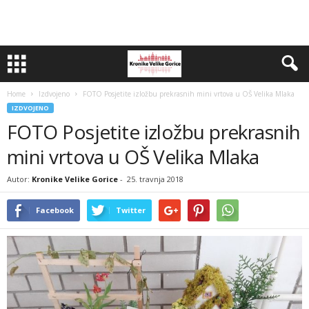
Home
Izdvojeno
FOTO Posjetite izložbu prekrasnih mini vrtova u OŠ Velika Mlaka
IZDVOJENO
FOTO Posjetite izložbu prekrasnih
mini vrtova u OŠ Velika Mlaka
Autor:
Kronike Velike Gorice
-
25. travnja 2018
Facebook
Twitter