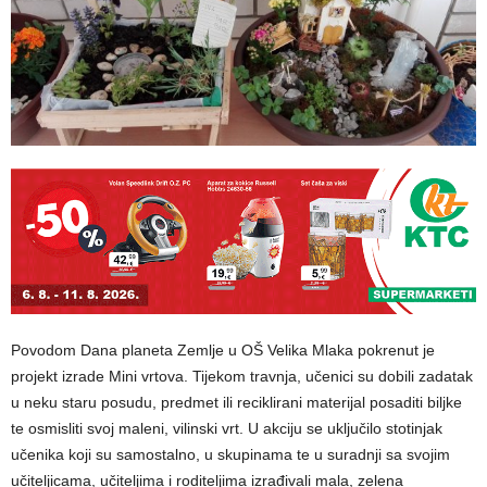
Povodom Dana planeta Zemlje u OŠ Velika Mlaka pokrenut je
projekt izrade Mini vrtova. Tijekom travnja, učenici su dobili zadatak
u neku staru posudu, predmet ili reciklirani materijal posaditi biljke
te osmisliti svoj maleni, vilinski vrt. U akciju se uključilo stotinjak
učenika koji su samostalno, u skupinama te u suradnji sa svojim
učiteljicama, učiteljima i roditeljima izrađivali mala, zelena