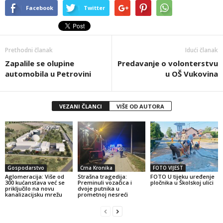
Facebook
Twitter
Prethodni članak
Idući članak
Zapalile se olupine
Predavanje o volonterstvu
automobila u Petrovini
u OŠ Vukovina
VEZANI ČLANCI
VIŠE OD AUTORA
Gospodarstvo
Crna Kronika
FOTO VIJEST
Aglomeracija: Više od
Strašna tragedija:
FOTO U tijeku uređenje
300 kućanstava već se
Preminuli vozačica i
pločnika u Školskoj ulici
priključilo na novu
dvoje putnika u
kanalizacijsku mrežu
prometnoj nesreći