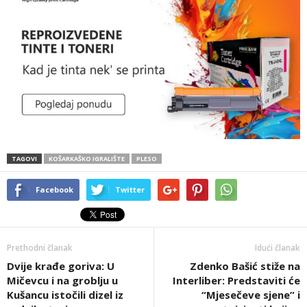
TAGOVI
KOŠARKAŠKO IGRALIŠTE
PLESO
Facebook
Twitter
Prethodni članak
Idući članak
Dvije krađe goriva: U
Zdenko Bašić stiže na
Mičevcu i na groblju u
Interliber: Predstaviti će
Kušancu istočili dizel iz
“Mjesečeve sjene” i