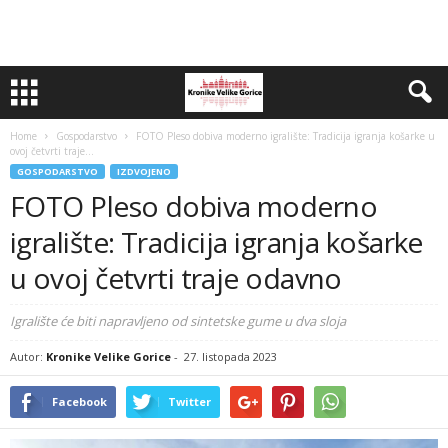
Home
Gospodarstvo
FOTO Pleso dobiva moderno igralište: Tradicija igranja košarke u
ovoj četvrti traje...
GOSPODARSTVO
IZDVOJENO
FOTO Pleso dobiva moderno
igralište: Tradicija igranja košarke
u ovoj četvrti traje odavno
Igralište će biti napravljeno od sintetske gume u dva sloja
Autor:
Kronike Velike Gorice
-
27. listopada 2023
Facebook
Twitter