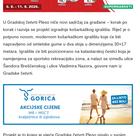
U Gradskoj četvrti Pleso niče novi sadržaj za građane – korak po
korak i razvija se projekt izgradnje košarkaškog igrališta. Riječ je o
potpuno novom, modernom košarkaškom igralištu koje će biti
napravljeno od sintetske gume u dva sloja u dimenzijama 30×17
metara. Igralište će biti pozicionirano na katastarskoj čestici koja je
namijenjena za sportsko rekreacijsku zona, a nalazi se između ulice
Šandora Breščenskog i ulice Vladimira Nazora, govore nam iz
Gradske četvrti.
Projekt je to kojeg je vijeće Gradske četvrti Pleso pisalo u svojim