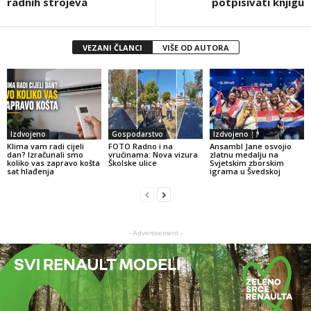
radnih strojeva
potpisivati knjigu
VEZANI ČLANCI
VIŠE OD AUTORA
Izdvojeno
Gospodarstvo
Izdvojeno
Klima vam radi cijeli
FOTO Radno i na
Ansambl Jane osvojio
dan? Izračunali smo
vrućinama: Nova vizura
zlatnu medalju na
koliko vas zapravo košta
Školske ulice
Svjetskim zborskim
sat hlađenja
igrama u Švedskoj
- Advertisement -