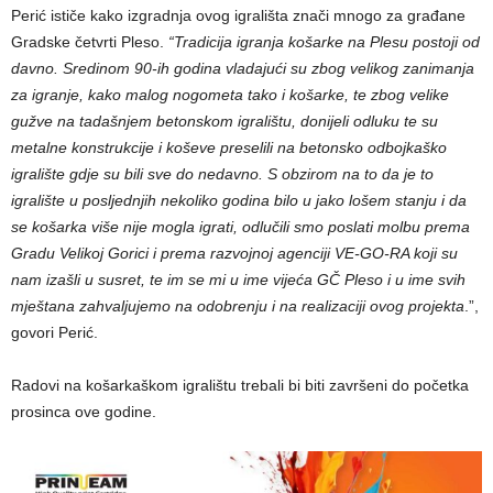
Perić ističe kako izgradnja ovog igrališta znači mnogo za građane
Gradske četvrti Pleso.
“Tradicija igranja košarke na Plesu postoji od
davno. Sredinom 90-ih godina vladajući su zbog velikog zanimanja
za igranje, kako malog nogometa tako i košarke, te zbog velike
gužve na tadašnjem betonskom igralištu, donijeli odluku te su
metalne konstrukcije i koševe preselili na betonsko odbojkaško
igralište gdje su bili sve do nedavno. S obzirom na to da je to
igralište u posljednjih nekoliko godina bilo u jako lošem stanju i da
se košarka više nije mogla igrati, odlučili smo poslati molbu prema
Gradu Velikoj Gorici i prema razvojnoj agenciji VE-GO-RA koji su
nam izašli u susret, te im se mi u ime vijeća GČ Pleso i u ime svih
mještana zahvaljujemo na odobrenju i na realizaciji ovog projekta
.”,
govori Perić.
Radovi na košarkaškom igralištu trebali bi biti završeni do početka
prosinca ove godine.