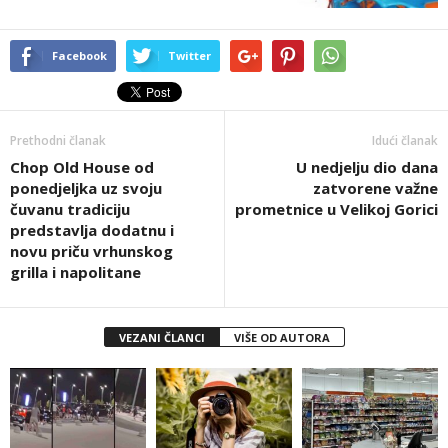
Facebook
Twitter
Prethodni članak
Idući članak
Chop Old House od
U nedjelju dio dana
ponedjeljka uz svoju
zatvorene važne
čuvanu tradiciju
prometnice u Velikoj Gorici
predstavlja dodatnu i
novu priču vrhunskog
grilla i napolitane
VEZANI ČLANCI
VIŠE OD AUTORA