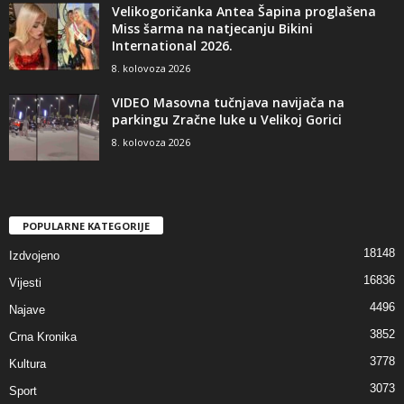
Velikogoričanka Antea Šapina proglašena
Miss šarma na natjecanju Bikini
International 2026.
8. kolovoza 2026
VIDEO Masovna tučnjava navijača na
parkingu Zračne luke u Velikoj Gorici
8. kolovoza 2026
POPULARNE KATEGORIJE
18148
Izdvojeno
16836
Vijesti
4496
Najave
3852
Crna Kronika
3778
Kultura
3073
Sport