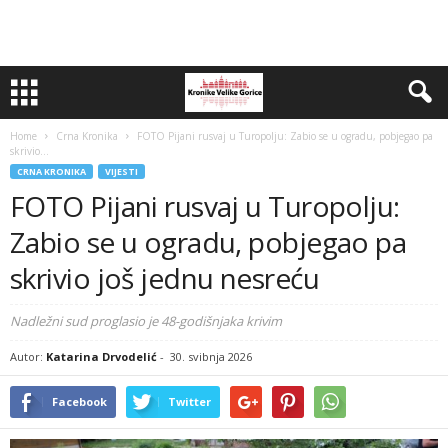
Home
Crna Kronika
FOTO Pijani rusvaj u Turopolju: Zabio se u ogradu, pobjegao pa
skrivio...
CRNA KRONIKA
VIJESTI
FOTO Pijani rusvaj u Turopolju:
Zabio se u ogradu, pobjegao pa
skrivio još jednu nesreću
Nadležni sud proglasio je 48-godišnjaka krivim
Autor:
Katarina Drvodelić
-
30. svibnja 2026
Facebook
Twitter