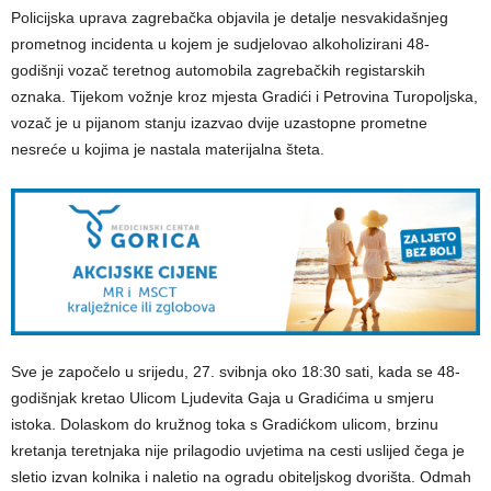
Policijska uprava zagrebačka objavila je detalje nesvakidašnjeg
prometnog incidenta u kojem je sudjelovao alkoholizirani 48-
godišnji vozač teretnog automobila zagrebačkih registarskih
oznaka. Tijekom vožnje kroz mjesta Gradići i Petrovina Turopoljska,
vozač je u pijanom stanju izazvao dvije uzastopne prometne
nesreće u kojima je nastala materijalna šteta.
Sve je započelo u srijedu, 27. svibnja oko 18:30 sati, kada se 48-
godišnjak kretao Ulicom Ljudevita Gaja u Gradićima u smjeru
istoka. Dolaskom do kružnog toka s Gradićkom ulicom, brzinu
kretanja teretnjaka nije prilagodio uvjetima na cesti uslijed čega je
sletio izvan kolnika i naletio na ogradu obiteljskog dvorišta. Odmah