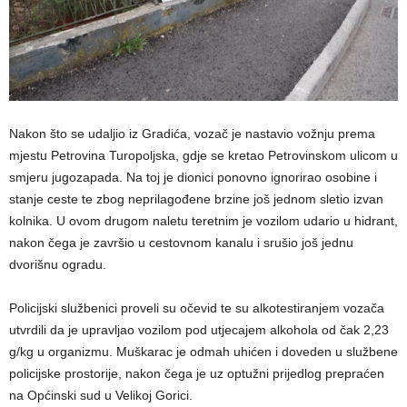
Nakon što se udaljio iz Gradića, vozač je nastavio vožnju prema
mjestu Petrovina Turopoljska, gdje se kretao Petrovinskom ulicom u
smjeru jugozapada. Na toj je dionici ponovno ignorirao osobine i
stanje ceste te zbog neprilagođene brzine još jednom sletio izvan
kolnika. U ovom drugom naletu teretnim je vozilom udario u hidrant,
nakon čega je završio u cestovnom kanalu i srušio još jednu
dvorišnu ogradu.
Policijski službenici proveli su očevid te su alkotestiranjem vozača
utvrdili da je upravljao vozilom pod utjecajem alkohola od čak 2,23
g/kg u organizmu. Muškarac je odmah uhićen i doveden u službene
policijske prostorije, nakon čega je uz optužni prijedlog prepraćen
na Općinski sud u Velikoj Gorici.