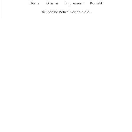
Home
O nama
Impressum
Kontakt
© Kronike Velike Gorice d.o.o.