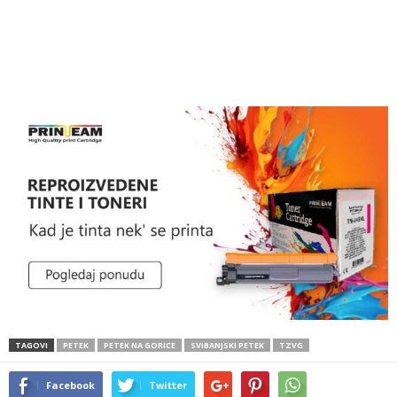
TAGOVI
PETEK
PETEK NA GORICE
SVIBANJSKI PETEK
TZVG
Facebook
Twitter