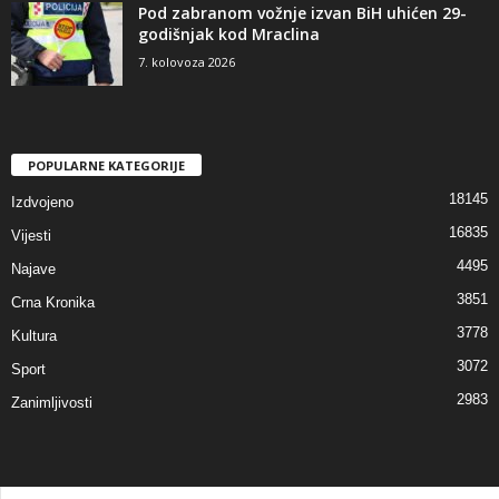
Pod zabranom vožnje izvan BiH uhićen 29-
godišnjak kod Mraclina
7. kolovoza 2026
POPULARNE KATEGORIJE
18145
Izdvojeno
16835
Vijesti
4495
Najave
3851
Crna Kronika
3778
Kultura
3072
Sport
2983
Zanimljivosti