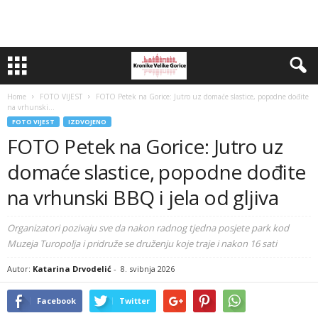
Home
FOTO VIJEST
FOTO Petek na Gorice: Jutro uz domaće slastice, popodne dođite
na vrhunski...
FOTO VIJEST
IZDVOJENO
FOTO Petek na Gorice: Jutro uz
domaće slastice, popodne dođite
na vrhunski BBQ i jela od gljiva
Organizatori pozivaju sve da nakon radnog tjedna posjete park kod
Muzeja Turopolja i pridruže se druženju koje traje i nakon 16 sati
Autor:
Katarina Drvodelić
-
8. svibnja 2026
Facebook
Twitter