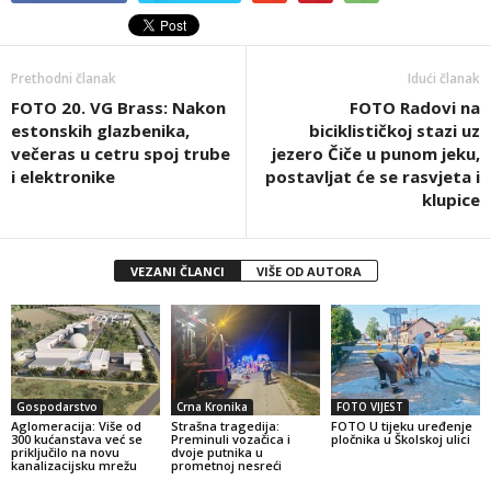
Prethodni članak
Idući članak
FOTO 20. VG Brass: Nakon
FOTO Radovi na
estonskih glazbenika,
biciklističkoj stazi uz
večeras u cetru spoj trube
jezero Čiče u punom jeku,
i elektronike
postavljat će se rasvjeta i
klupice
VEZANI ČLANCI
VIŠE OD AUTORA
Gospodarstvo
Crna Kronika
FOTO VIJEST
Aglomeracija: Više od
Strašna tragedija:
FOTO U tijeku uređenje
300 kućanstava već se
Preminuli vozačica i
pločnika u Školskoj ulici
priključilo na novu
dvoje putnika u
kanalizacijsku mrežu
prometnoj nesreći