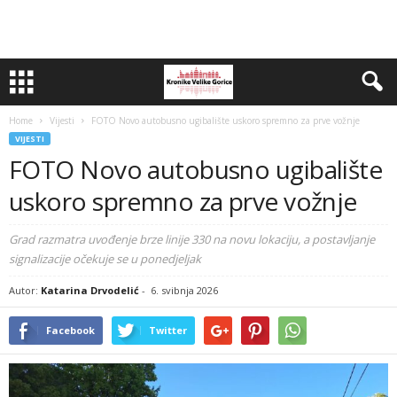
Home
Vijesti
FOTO Novo autobusno ugibalište uskoro spremno za prve vožnje
VIJESTI
FOTO Novo autobusno ugibalište
uskoro spremno za prve vožnje
Grad razmatra uvođenje brze linije 330 na novu lokaciju, a postavljanje
signalizacije očekuje se u ponedjeljak
Autor:
Katarina Drvodelić
-
6. svibnja 2026
Facebook
Twitter