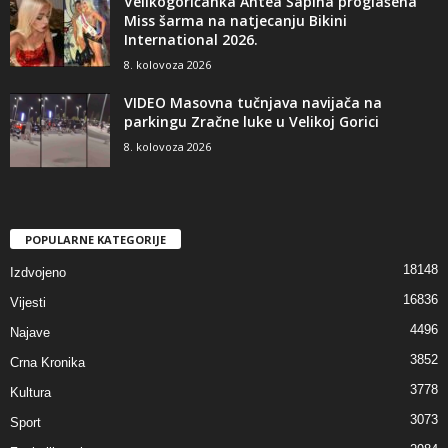
Velikogoričanka Antea Šapina proglašena
Miss šarma na natjecanju Bikini
International 2026.
8. kolovoza 2026
VIDEO Masovna tučnjava navijača na
parkingu Zračne luke u Velikoj Gorici
8. kolovoza 2026
POPULARNE KATEGORIJE
18148
Izdvojeno
16836
Vijesti
4496
Najave
3852
Crna Kronika
3778
Kultura
3073
Sport