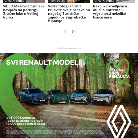
Crna Kronika
Rekreacija
Crna Kronika
VIDEO Masovna tučnjava
Volite fotografirati?
Nekoliko kradljivaca
navijača na parkingu
Prijavite svoje radove na
otuđilo parfeme u
Zračne luke u Velikoj
natječaj Turističke
vrijednosti nekoliko
Gorici
zajednice Zagrebačke
tisuća eura
županije
- Advertisement -