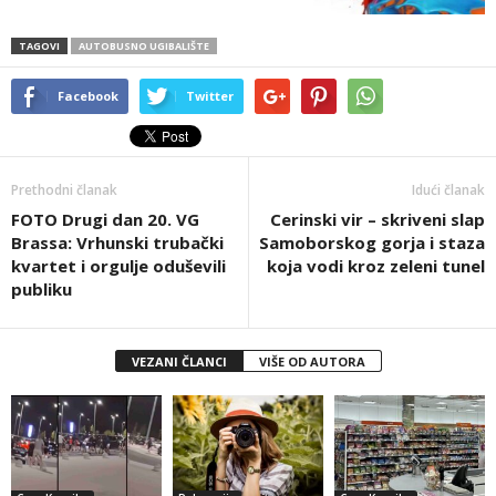
TAGOVI
AUTOBUSNO UGIBALIŠTE
Facebook
Twitter
Prethodni članak
Idući članak
FOTO Drugi dan 20. VG
Cerinski vir – skriveni slap
Brassa: Vrhunski trubački
Samoborskog gorja i staza
kvartet i orgulje oduševili
koja vodi kroz zeleni tunel
publiku
VEZANI ČLANCI
VIŠE OD AUTORA