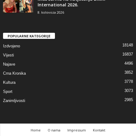
International 2026.
8. kolovoza 2026
POPULARNE KATEGORIJE
18148
Izdvojeno
16837
Vijesti
4496
Najave
3852
Crna Kronika
3778
Kultura
3073
Sport
2985
Zanimljivosti
Home
O nama
Impressum
Kontakt