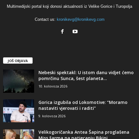
Multimedijski portal koji donosi aktualnosti iz Velike Gorice i Turopolja
Contact us:
kronikevg@kronikevg.com
JOŠ OBJAVA
Nebeski spektakl: U istom danu vidjet ćemo
pomrčinu Sunca, šest planeta...
10. kolovoza 2026
Gorica izgubila od Lokomotive: “Moramo
nastaviti vjerovati i raditi”
9. kolovoza 2026
Velikogoričanka Antea Šapina proglašena
Miss šarma na natjecanju Bikini