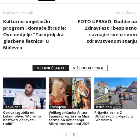
Prethodni članak
Idući članak
Kulturno-umjetnički
FOTO UPRAVO: Dođite na
program i domaće štrudle:
ZdravFest i besplatno
Ove nedjelje “Turopoljska
saznajte sve o svom
glazbena šetnica” u
zdravstvenom stanju
Mičevcu
VEZANI ČLANCI
VIŠE OD AUTORA
Izdvojeno
Izdvojeno
Izdvojeno
Gorica izgubila od
Velikogoričanka Antea
Prijavite se na 2.
Lokomotive: “Moramo
Šapina proglašena Miss
Obiteljsku biciklijadu u
nastaviti vjerovati i
šarma na natjecanju
Gradićima
raditi”
Bikini International 2026.