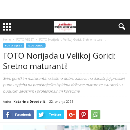
Home
FOTO VIJEST
FOTO Norijada u Velikoj Gorici: Sretno maturanti!
FOTO VIJEST
IZDVOJENO
FOTO Norijada u Velikoj Gorici:
Sretno maturanti!
Svim goričkim maturantima želimo dobru zabavu na današnjoj proslavi,
puno uspjeha na predstojećim ispitima državne mature te svu sreću u
budućim životnim i profesionalnim koracima
Autor:
Katarina Drvodelić
-
22. svibnja 2026
Facebook
Twitter