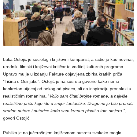
Luka Ostojić je sociolog i književni komparist, a radio je kao novinar,
urednik, filmski i književni kritičar te voditelj kulturnih programa.
Upravo mu je u izdanju Fakture objavljena zbirka kratkih priča
“Tišina u Osinjaku”. Ostojić je na susretu govorio kako nema
konkretan utjecaj od nekog od pisaca, ali da inspiraciju pronalazi u
realističnim romanima. “
Volio sam čitati brojne romane, a najviše
realistične priče koje idu u smjer fantastike. Drago mi je bilo pronaći
srodne autore i autorice kada sam krenuo pisati u tom smjeru.”,
govori Ostojić.
Publika je na jučerašnjem književnom susretu svakako mogla