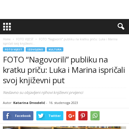
Home
FOTO VIJEST
FOTO “Nagovorili” publiku na kratku priču: Luka i Marina
ispričali svoj književni...
FOTO VIJEST
IZDVOJENO
KULTURA
FOTO “Nagovorili” publiku na
kratku priču: Luka i Marina ispričali
svoj književni put
Nedavno su objavljeni njihovi književni prvijenci
Autor:
Katarina Drvodelić
-
16. studenoga 2023
Facebook
Twitter