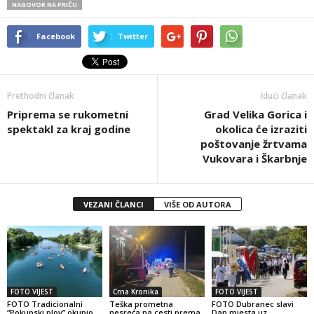
NAGOVOR NA PRIČU
Facebook
Twitter
Prethodni članak
Idući članak
Priprema se rukometni
Grad Velika Gorica i
spektakl za kraj godine
okolica će izraziti
poštovanje žrtvama
Vukovara i Škarbnje
VEZANI ČLANCI
VIŠE OD AUTORA
FOTO VIJEST
Crna Kronika
FOTO VIJEST
FOTO Tradicionalni
Teška prometna
FOTO Dubranec slavi
“Pokupski plov” okupio
nesreća na cesti prema
Dan mjesta uz