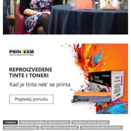
TAGOVI
GRADSKA KNJIŽNICA VELIKA GORICA
KNJIŽNICA VELIKA GORICA
MJESEC HRVATSKE KNJIE
MJESEC HRVATSKE KNJIGE
NAGOVOR NA KRATKU PRIČU