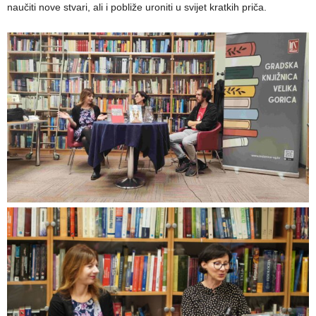
naučiti nove stvari, ali i pobliže uroniti u svijet kratkih priča.