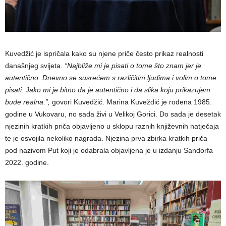
Kuvedžić je ispričala kako su njene priče često prikaz realnosti
današnjeg svijeta.
“Najbliže mi je pisati o tome što znam jer je
autentično. Dnevno se susrećem s različitim ljudima i volim o tome
pisati. Jako mi je bitno da je autentično i da slika koju prikazujem
bude realna.”,
govori Kuvedžić. Marina Kuveždić je rođena 1985.
godine u Vukovaru, no sada živi u Velikoj Gorici. Do sada je desetak
njezinih kratkih priča objavljeno u sklopu raznih književnih natječaja
te je osvojila nekoliko nagrada. Njezina prva zbirka kratkih priča
pod nazivom Put koji je odabrala objavljena je u izdanju Sandorfa
2022. godine.