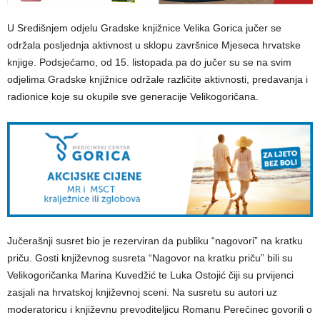
U Središnjem odjelu Gradske knjižnice Velika Gorica jučer se
održala posljednja aktivnost u sklopu završnice Mjeseca hrvatske
knjige. Podsjećamo, od 15. listopada pa do jučer su se na svim
odjelima Gradske knjižnice održale različite aktivnosti, predavanja i
radionice koje su okupile sve generacije Velikogoričana.
Jučerašnji susret bio je rezerviran da publiku “nagovori” na kratku
priču. Gosti književnog susreta “Nagovor na kratku priču” bili su
Velikogoričanka Marina Kuvedžić te Luka Ostojić čiji su prvijenci
zasjali na hrvatskoj književnoj sceni. Na susretu su autori uz
moderatoricu i književnu prevoditeljicu Romanu Perečinec govorili o