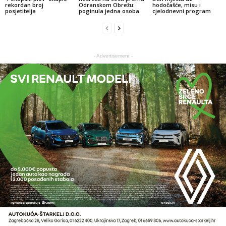
rekordan broj
Odranskom Obrežu:
hodočašće, misu i
posjetitelja
poginula jedna osoba
cjelodnevni program
- Advertisement -