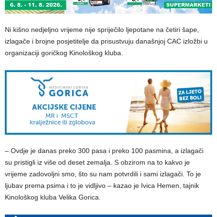
Ni kišno nedjeljno vrijeme nije spriječilo ljepotane na četiri šape,
izlagače i brojne posjetitelje da prisustvuju današnjoj CAC izložbi u
organizaciji goričkog Kinološkog kluba.
– Ovdje je danas preko 300 pasa i preko 100 pasmina, a izlagači
su pristigli iz više od deset zemalja. S obzirom na to kakvo je
vrijeme zadovoljni smo, što su nam potvrdili i sami izlagači. To je
ljubav prema psima i to je vidljivo – kazao je Ivica Hemen, tajnik
Kinološkog kluba Velika Gorica.