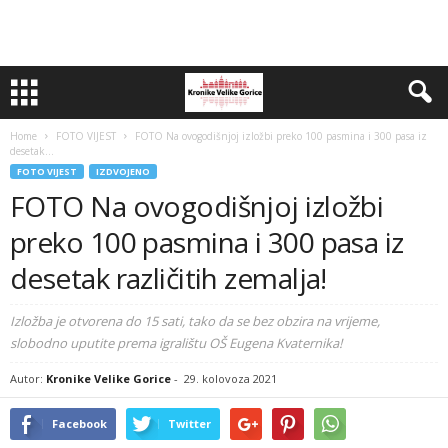
Home
FOTO VIJEST
FOTO Na ovogodišnjoj izložbi preko 100 pasmina i 300 pasa iz
desetak...
FOTO VIJEST
IZDVOJENO
FOTO Na ovogodišnjoj izložbi
preko 100 pasmina i 300 pasa iz
desetak različitih zemalja!
Izložba je otvorena do 15 sati, tako da se bez obzira na vrijeme,
slobodno uputite prema igralištu OŠ Eugena Kvaternika!
Autor:
Kronike Velike Gorice
-
29. kolovoza 2021
Facebook
Twitter