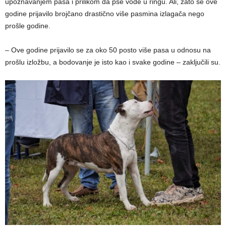
upoznavanjem pasa i prilikom da pse vode u ringu. Ali, zato se ove
godine prijavilo brojčano drastično više pasmina izlagača nego
prošle godine.
– Ove godine prijavilo se za oko 50 posto više pasa u odnosu na
prošlu izložbu, a bodovanje je isto kao i svake godine – zaključili su.