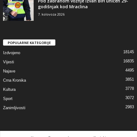
Pod zabranom vožnje izvan BiH uhićen 29-
godišnjak kod Mraclina
7. kolovoza 2026
POPULARNE KATEGORIJE
18145
Izdvojeno
16835
Vijesti
4495
Najave
3851
Crna Kronika
3778
Kultura
3072
Sport
2983
Zanimljivosti