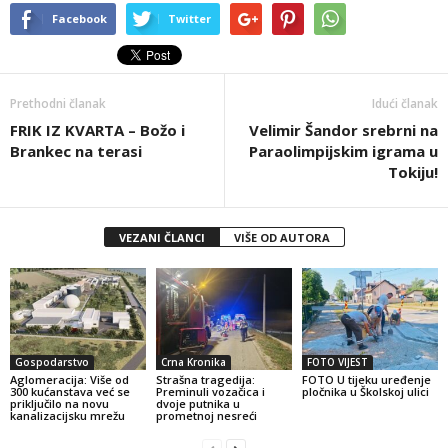
Facebook
Twitter
Prethodni članak
Idući članak
FRIK IZ KVARTA – Božo i
Velimir Šandor srebrni na
Brankec na terasi
Paraolimpijskim igrama u
Tokiju!
VEZANI ČLANCI
VIŠE OD AUTORA
Gospodarstvo
Crna Kronika
FOTO VIJEST
Aglomeracija: Više od
Strašna tragedija:
FOTO U tijeku uređenje
300 kućanstava već se
Preminuli vozačica i
pločnika u Školskoj ulici
priključilo na novu
dvoje putnika u
kanalizacijsku mrežu
prometnoj nesreći