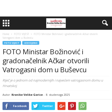
Home
FOTO VIJEST
FOTO Ministar Božinović i gradonačelnik Ačkar otvorili
Vatrogasni dom u Buševcu
FOTO VIJEST
IZDVOJENO
FOTO Ministar Božinović i
gradonačelnik Ačkar otvorili
Vatrogasni dom u Buševcu
Riječ je o jednom od najmodernijih i najvećem vatrogasnom domu u
Hrvatskoj
Autor:
Kronike Velike Gorice
-
8. studenoga 2025
Facebook
Twitter