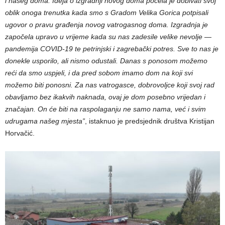
i našeg doma. Ideja o izgradnji novog doma počela je dobivati svoj
oblik onoga trenutka kada smo s Gradom Velika Gorica potpisali
ugovor o pravu građenja novog vatrogasnog doma. Izgradnja je
započela upravo u vrijeme kada su nas zadesile velike nevolje —
pandemija COVID-19 te petrinjski i zagrebački potres. Sve to nas je
donekle usporilo, ali nismo odustali. Danas s ponosom možemo
reći da smo uspjeli, i da pred sobom imamo dom na koji svi
možemo biti ponosni. Za nas vatrogasce, dobrovoljce koji svoj rad
obavljamo bez ikakvih naknada, ovaj je dom posebno vrijedan i
značajan. On će biti na raspolaganju ne samo nama, već i svim
udrugama našeg mjesta”
, istaknuo je predsjednik društva Kristijan
Horvačić.