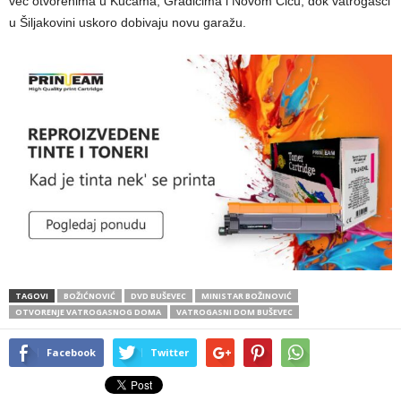
već otvorenima u Kučama, Gradićima i Novom Čiču, dok vatrogasci
u Šiljakovini uskoro dobivaju novu garažu.
TAGOVI
BOŽIĆNOVIĆ
DVD BUŠEVEC
MINISTAR BOŽINOVIĆ
OTVORENJE VATROGASNOG DOMA
VATROGASNI DOM BUŠEVEC
Facebook
Twitter