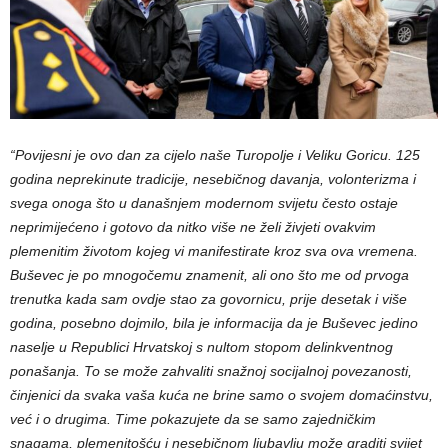
“Povijesni je ovo dan za cijelo naše Turopolje i Veliku Goricu. 125
godina neprekinute tradicije, nesebičnog davanja, volonterizma i
svega onoga što u današnjem modernom svijetu često ostaje
neprimijećeno i gotovo da nitko više ne želi živjeti ovakvim
plemenitim životom kojeg vi manifestirate kroz sva ova vremena.
Buševec je po mnogočemu znamenit, ali ono što me od prvoga
trenutka kada sam ovdje stao za govornicu, prije desetak i više
godina, posebno dojmilo, bila je informacija da je Buševec jedino
naselje u Republici Hrvatskoj s nultom stopom delinkventnog
ponašanja. To se može zahvaliti snažnoj socijalnoj povezanosti,
činjenici da svaka vaša kuća ne brine samo o svojem domaćinstvu,
već i o drugima. Time pokazujete da se samo zajedničkim
snagama, plemenitošću i nesebičnom ljubavlju može graditi svijet