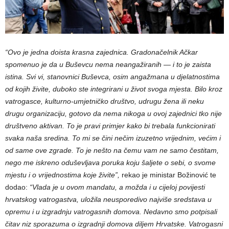
“Ovo je jedna doista krasna zajednica. Gradonačelnik Ačkar
spomenuo je da u Buševcu nema neangažiranih — i to je zaista
istina. Svi vi, stanovnici Buševca, osim angažmana u djelatnostima
od kojih živite, duboko ste integrirani u život svoga mjesta. Bilo kroz
vatrogasce, kulturno-umjetničko društvo, udrugu žena ili neku
drugu organizaciju, gotovo da nema nikoga u ovoj zajednici tko nije
društveno aktivan. To je pravi primjer kako bi trebala funkcionirati
svaka naša sredina. To mi se čini nečim izuzetno vrijednim, većim i
od same ove zgrade. To je nešto na čemu vam ne samo čestitam,
nego me iskreno oduševljava poruka koju šaljete o sebi, o svome
mjestu i o vrijednostima koje živite”,
rekao je ministar Božinović te
dodao:
“Vlada je u ovom mandatu, a možda i u cijeloj povijesti
hrvatskog vatrogastva, uložila neusporedivo najviše sredstava u
opremu i u izgradnju vatrogasnih domova. Nedavno smo potpisali
čitav niz sporazuma o izgradnji domova diljem Hrvatske. Vatrogasni