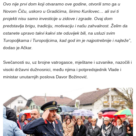
Ovo nije prvi dom koji otvaramo ove godine, otvorili smo ga u
Novom Čiču, uskoro u Gradićima, širimo Kurilovec… ali svi ti
projekti nisu samo investicije u zidove i zgrade. Ovaj dom
predstavlja brigu, tradiciju, motivaciju i našu zahvalnost. Želim da
ostanete upravo takvi kakvi ste oduvijek bili, na usluzi svim
Turopoljkama i Turopoljcima, kad god im je najpotrebnije i najteže”
,
dodao je Ačkar.
Svečanosti su, uz brojne vatrogasce, mještane i uzvanike, nazočili i
visoki državni dužnosnici, među njima i potpredsjednik Vlade i
ministar unutarnjih poslova Davor Božinović.