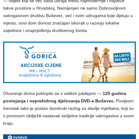
— objekt koji se već sada ubraja među najmodernije i najveće
takve prostore u Hrvatskoj. Namijenjen ne samo Dobrovoljnom
vatrogasnom društvu Buševec, već i svim udrugama koje djeluju u
mjestu, novi dom donosi značajan iskorak u razvoju lokalne
zajednice i unaprjeđenju društvenog života.
Otvorenje doma poklopilo se s velikim jubilejom —
125 godina
postojanja i neprekidnog djelovanja DVD-a Buševec.
Povijesni
trenutak tako je postao dvostruki razlog za slavlje mještana, koji su
s ponosom obilježili nastavak stoljetne tradicije vatrogastva u svom
kraju.