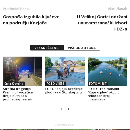
Prethodni članak
Idući članak
Gospođa izgubila ključeve
U Velikoj Gorici održani
na području Kozjače
unutarstranački izbori
HDZ-a
VEZANI ČLANCI
VIŠE OD AUTORA
Crna Kronika
FOTO VIJEST
FOTO VIJEST
Strašna tragedija:
FOTO U tijeku uređenje
FOTO Tradicionalni
Preminuli vozačica i
pločnika u Školskoj ulici
“Kupski plov” okupio
dvoje putnika u
rekordan broj
prometnoj nesreći
posjetitelja
- Advertisement -