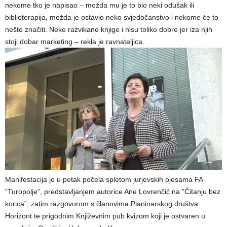
nekome tko je napisao – možda mu je to bio neki odušak ili
biblioterapija, možda je ostavio neko svjedočanstvo i nekome će to
nešto značiti. Neke razvikane knjige i nisu toliko dobre jer iza njih
stoji dobar marketing – rekla je ravnateljica.
Manifestacija je u petak počela spletom jurjevskih pjesama FA
”Turopolje”, predstavljanjem autorice Ane Lovrenčić na ”Čitanju bez
korica”, zatim razgovorom s članovima Planinarskog društva
Horizont te prigodnim Književnim pub kvizom koji je ostvaren u