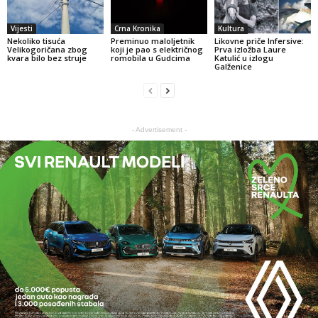
Vijesti
Crna Kronika
Kultura
Nekoliko tisuća
Preminuo maloljetnik
Likovne priče Infersive:
Velikogoričana zbog
koji je pao s električnog
Prva izložba Laure
kvara bilo bez struje
romobila u Gudcima
Katulić u izlogu
Galženice
- Advertisement -