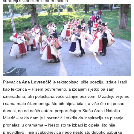
suradnji s Goričkim klubom mladih.
Pjevačica
Ana Lovrenčić
je tekstopisac, piše poeziju, izdaje i radi
kao lektorica – Pišem povremeno, a izdajem rijetko pa sam
iznenađena, ali i polaskana večerašnjim pozivom. U zadnje vrijeme
i sama malo čitam onoga što bih htjela čitati, a više što mi posao
donosi, no od naših autora preporučujem Stašu Aras i Nataliju
Miletić – rekla nam je Lovrenčić i otkrila da inspiraciju za pisanje
pronalazi u dramama – Nešto što te izbaci iz cipela, što nije
predvidljivo i nije svakodnevica nego nešto što duboko uzburka