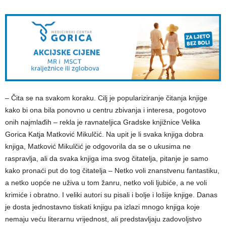
– Čita se na svakom koraku. Cilj je populariziranje čitanja knjige
kako bi ona bila ponovno u centru zbivanja i interesa, pogotovo
onih najmlađih – rekla je ravnateljica Gradske knjižnice Velika
Gorica Katja Matković Mikulčić. Na upit je li svaka knjiga dobra
knjiga, Matković Mikulčić je odgovorila da se o ukusima ne
raspravlja, ali da svaka knjiga ima svog čitatelja, pitanje je samo
kako pronaći put do tog čitatelja – Netko voli znanstvenu fantastiku,
a netko uopće ne uživa u tom žanru, netko voli ljubiće, a ne voli
krimiće i obratno. I veliki autori su pisali i bolje i lošije knjige. Danas
je dosta jednostavno tiskati knjigu pa izlazi mnogo knjiga koje
nemaju veću literarnu vrijednost, ali predstavljaju zadovoljstvo