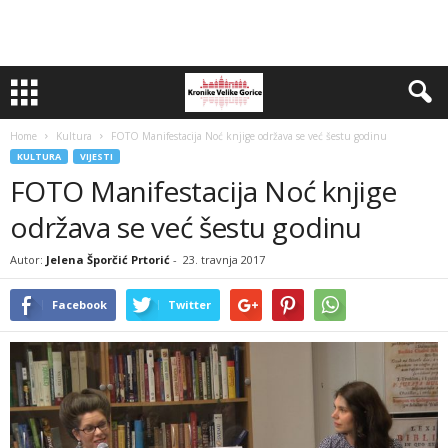
Home
Kultura
FOTO Manifestacija Noć knjige održava se već šestu godinu
KULTURA
VIJESTI
FOTO Manifestacija Noć knjige
održava se već šestu godinu
Autor:
Jelena Šporčić Prtorić
-
23. travnja 2017
Facebook
Twitter