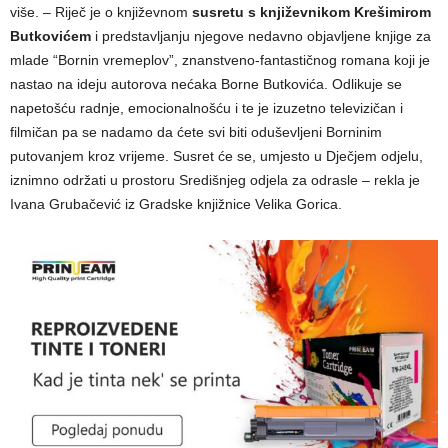
više. – Riječ je o književnom
susretu s književnikom Krešimirom
Butkovićem
i predstavljanju njegove nedavno objavljene knjige za
mlade “Bornin vremeplov”, znanstveno-fantastičnog romana koji je
nastao na ideju autorova nećaka Borne Butkovića. Odlikuje se
napetošću radnje, emocionalnošću i te je izuzetno televizičan i
filmičan pa se nadamo da ćete svi biti oduševljeni Borninim
putovanjem kroz vrijeme. Susret će se, umjesto u Dječjem odjelu,
iznimno održati u prostoru Središnjeg odjela za odrasle – rekla je
Ivana Grubačević iz Gradske knjižnice Velika Gorica.