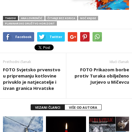
TAGOVI
ANA LOVRENČIĆ
ČITANJE BEZ KORICA
NOĆ KNJIGE
PLANINARSKO DRUŠTVO HORIZONT
Facebook
Twitter
Prethodni članak
Idući članak
FOTO Svjetsko prvenstvo
FOTO Prikazom borbe
u pripremanju kotlovine
protiv Turaka obilježeno
privuklo je natjecatelje i
Jurjevo u Mičevcu
izvan granica Hrvatske
VEZANI ČLANCI
VIŠE OD AUTORA