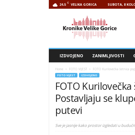
C
VELIKA GORICA
SUBOTA, 8 KOLO
24.5
Kronike
Velike
Gorice
IZDVOJENO
ZANIMLJIVOSTI
Home
FOTO VIJEST
FOTO Kurilovečka šetnica poprim
FOTO VIJEST
IZDVOJENO
FOTO Kurilovečka 
Postavljaju se klupe
putevi
Sve je jasnije kako prostor izgledati u budućn