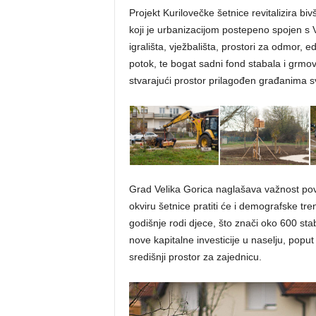
Projekt Kurilovečke šetnice revitalizira bi
koji je urbanizacijom postepeno spojen s 
igrališta, vježbališta, prostori za odmor, e
potok, te bogat sadni fond stabala i grmo
stvarajući prostor prilagođen građanima sv
Grad Velika Gorica naglašava važnost pov
okviru šetnice pratiti će i demografske tre
godišnje rodi djece, što znači oko 600 sta
nove kapitalne investicije u naselju, poput
središnji prostor za zajednicu.