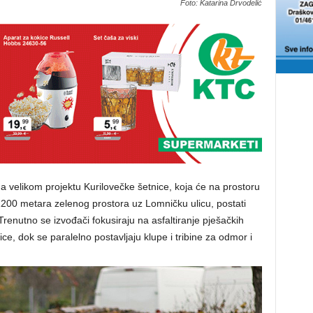
Foto: Katarina Drvodelić
na velikom projektu Kurilovečke šetnice, koja će na prostoru
1200 metara zelenog prostora uz Lomničku ulicu, postati
Trenutno se izvođači fokusiraju na asfaltiranje pješačkih
ce, dok se paralelno postavljaju klupe i tribine za odmor i