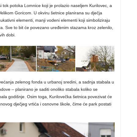
vši tok potoka Lomnice koji je prolazio naseljem Kurilovec, a
Velikom Goricom. U okviru šetnice planirana su dječja
dukativni elementi, manji vodeni elementi koji simboliziraju
va. Sve to bit će povezano uređenim stazama kroz zelenilo,
ih dobi.
ećanja zelenog fonda u urbanoj sredini, a sadnja stabala u
ndove – planirano je saditi onoliko stabala koliko se
bala godišnje. Osim toga, Kurilovečka šetnica povezivat će
 novog dječjeg vrtića i osnovne škole, čime će park postati