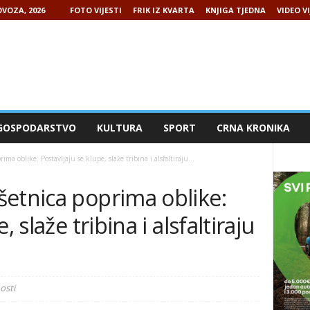
VOZA, 2026
FOTO VIJESTI
FRIK IZ KVARTA
KNJIGA TJEDNA
VIDEO VI
GOSPODARSTVO
KULTURA
SPORT
CRNA KRONIKA
a oblike: Postavljaju se klupe, slaže tribina i alsfaltiraju...
šetnica poprima oblike:
, slaže tribina i alsfaltiraju
osti