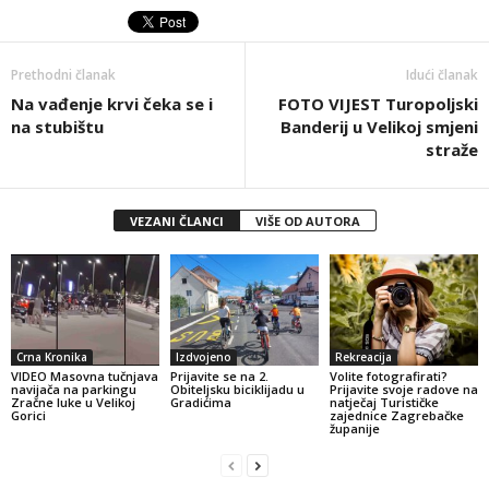
Prethodni članak
Idući članak
Na vađenje krvi čeka se i
FOTO VIJEST Turopoljski
na stubištu
Banderij u Velikoj smjeni
straže
VEZANI ČLANCI
VIŠE OD AUTORA
Crna Kronika
Izdvojeno
Rekreacija
VIDEO Masovna tučnjava
Prijavite se na 2.
Volite fotografirati?
navijača na parkingu
Obiteljsku biciklijadu u
Prijavite svoje radove na
Zračne luke u Velikoj
Gradićima
natječaj Turističke
Gorici
zajednice Zagrebačke
županije