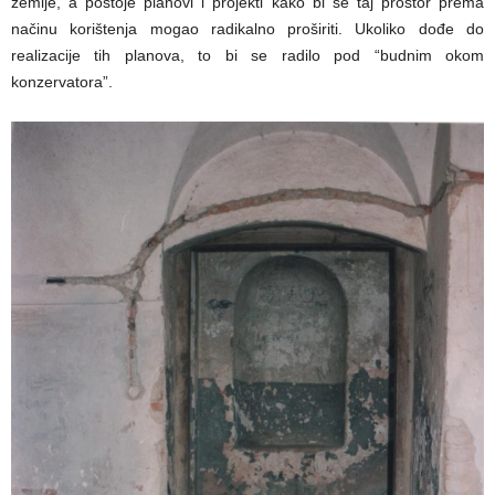
zemlje, a postoje planovi i projekti kako bi se taj prostor prema
načinu korištenja mogao radikalno proširiti. Ukoliko dođe do
realizacije tih planova, to bi se radilo pod “budnim okom
konzervatora”.