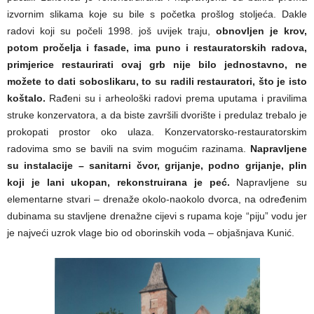
izvornim slikama koje su bile s početka prošlog stoljeća. Dakle
radovi koji su počeli 1998. još uvijek traju,
obnovljen je krov,
potom pročelja i fasade, ima puno i restauratorskih radova,
primjerice restaurirati ovaj grb nije bilo jednostavno, ne
možete to dati soboslikaru, to su radili restauratori, što je isto
koštalo.
Rađeni su i arheološki radovi prema uputama i pravilima
struke konzervatora, a da biste završili dvorište i predulaz trebalo je
prokopati prostor oko ulaza. Konzervatorsko-restauratorskim
radovima smo se bavili na svim mogućim razinama.
Napravljene
su instalacije – sanitarni čvor, grijanje, podno grijanje, plin
koji je lani ukopan, rekonstruirana je peć.
Napravljene su
elementarne stvari – drenaže okolo-naokolo dvorca, na određenim
dubinama su stavljene drenažne cijevi s rupama koje “piju” vodu jer
je najveći uzrok vlage bio od oborinskih voda – objašnjava Kunić.