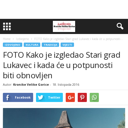
Home
Izdvojeno
FOTO Kako je izgledao Stari grad Lukavec i kada će u potpunosti...
IZDVOJENO
KULTURA
TRADICIJA
VIJESTI
FOTO Kako je izgledao Stari grad
Lukavec i kada će u potpunosti
biti obnovljen
Autor:
Kronike Velike Gorice
-
18. listopada 2016
Facebook
Twitter