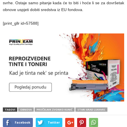
svrhe. Ostaje samo pitanje kada će to biti i hoće li se za dovršetak
obnove uspjeti dobiti sredstva iz EU fondova.
[print_gllr id=57588]
TAGOVI
OBNOVA
PROČELNIK ZVONKO KUNIĆ
STARI GRAD LUKAVEC
Facebook
Twitter