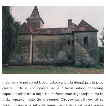
– Sanacija je počela od krova. Lukovica je bila drugačija, bila je od
crijepa i bila je vrlo opasna jer je prilikom jednog događanja
napuknuti crijep sletio dolje. Ne možemo imati događanja, a ima ih,
a da nemamo nešto što je sigurno. Crijepovi su bili novi, ali su
pucali. Lukovica je rekonstruirana i napravljena od bakra prema