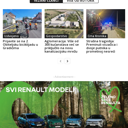
VEZANI ČLANCI
VIŠE OD AUTORA
Izdvojeno
Gospodarstvo
Crna Kronika
Prijavite se na 2.
Aglomeracija: Više od
Strašna tragedija:
Obiteljsku biciklijadu u
300 kućanstava već se
Preminuli vozačica i
Gradićima
priključilo na novu
dvoje putnika u
kanalizacijsku mrežu
prometnoj nesreći
- Advertisement -