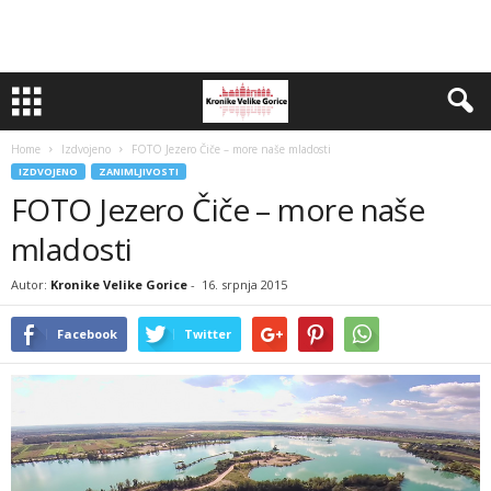
Home
Izdvojeno
FOTO Jezero Čiče – more naše mladosti
IZDVOJENO
ZANIMLJIVOSTI
FOTO Jezero Čiče – more naše
mladosti
Autor:
Kronike Velike Gorice
-
16. srpnja 2015
Facebook
Twitter