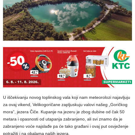
U iščekivanju novog toplinskog vala koji nam meteorolozi najavljuju
za ovaj vikend, Velikogoričane zapljuskuju valovi našeg „Goričkog
mora“, jezera Čiče. Kupanje na jezeru je zbog dubine od čak 50
metara i opasnosti od utapanja zabranjeno, ali svi znamo da je
zabranjeno voće najslađe pa će tako građani i ovaj put osvježenje
potražiti i na obalama naših jezera.