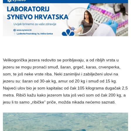
Velikogorička jezera redovito se poribljavaju, a od ribljih vrsta u
jezeru se mogu pronaći smuđ, šaran, grgeč, karas, crvenperka,
som, te još neke vrste riba. Neki zanimljivi i zabilježeni ulovi na
jezeru su: šaran od 30-ak kg, amur od 20 kg i smuđ od 15 kg.
Najveći ulov bio je som kapitalac od čak 105 kilograma dugačak 2,5
metra. Ribiči kažu kako jezerom luta još veći som od čak 200 kg, a
jesu li to samo „ribičke“ priče, možda nikada nećemo saznati.