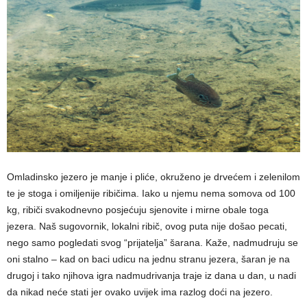
Omladinsko jezero je manje i pliće, okruženo je drvećem i zelenilom
te je stoga i omiljenije ribičima. Iako u njemu nema somova od 100
kg, ribiči svakodnevno posjećuju sjenovite i mirne obale toga
jezera. Naš sugovornik, lokalni ribič, ovog puta nije došao pecati,
nego samo pogledati svog “prijatelja” šarana. Kaže, nadmudruju se
oni stalno – kad on baci udicu na jednu stranu jezera, šaran je na
drugoj i tako njihova igra nadmudrivanja traje iz dana u dan, u nadi
da nikad neće stati jer ovako uvijek ima razlog doći na jezero.