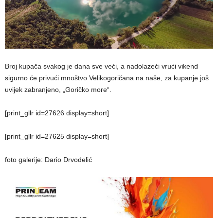
Broj kupača svakog je dana sve veći, a nadolazeći vrući vikend
sigurno će privući mnoštvo Velikogoričana na naše, za kupanje još
uvijek zabranjeno, „Goričko more“.
[print_gllr id=27626 display=short]
[print_gllr id=27625 display=short]
foto galerije: Dario Drvodelić