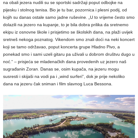
na obali jezera nudili su se sportski sadržaji poput odbojke na
pijesku i stolnog tenisa. Bio je tu bar, pozornica i plesni podij, od
kojih su danas ostale samo jadne ruševine. „U to vrijeme često smo
dolazili na jezero na kupanje, to je bila dobra prilika da sretnemo
ekipu iz osnovne škole i prisjetimo se školskih dana, na plaži uvijek
sretneš nekoga poznatog. Vikendom smo znali doći na neki koncert
koji se tamo održavao, poput koncerta grupe Hladno Pivo, a
ponekad smo i sami uzeli gitaru pa uživali u dobrom društvu dugo u
noć.“ – prisjeća se mladenačkih dana provedenih uz jezero naš
sugrađanin Zoran. Danas se, osim kupača, na jezeru mogu
susresti i skijaši na vodi pa i „wind surferi“, dok je prije nekoliko
dana na jezeru čak sniman i film slavnog Luca Bessona.