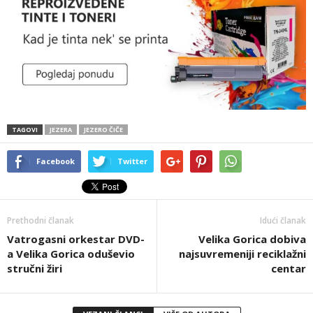
TAGOVI
JEZERA
JEZERO ČIČE
Facebook
Twitter
Prethodni članak
Idući članak
Vatrogasni orkestar DVD-
Velika Gorica dobiva
a Velika Gorica oduševio
najsuvremeniji reciklažni
stručni žiri
centar